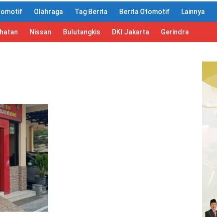
tomotif
Olahraga
Tag Berita
Berita Otomotif
Lainnya
ahatan
Nissan
Bulutangkis
DKI Jakarta
Gerindra