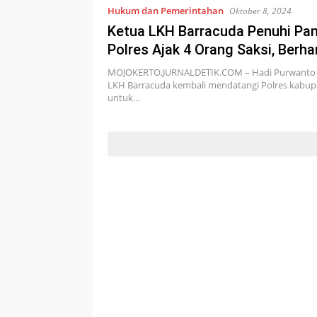
Hukum dan Pemerintahan
Oktober 8, 2024
Ketua LKH Barracuda Penuhi Pan
Polres Ajak 4 Orang Saksi, Berha
Segera Tetapkan Tersangka
MOJOKERTO,JURNALDETIK.COM – Hadi Purwanto S
LKH Barracuda kembali mendatangi Polres kabup
untuk…