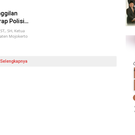
ggilan
rap Polisi
T,. SH, Ketua
aten Mojokerto
Selengkapnya