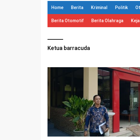
Home
Berita
Kriminal
Politik
O
Berita Otomotif
Berita Olahraga
Kej
Ketua barracuda