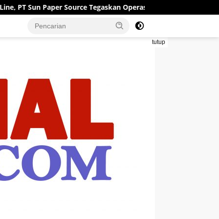
 Source Tegaskan Operasional Tetap Berjalan
Polres Mo
tutup