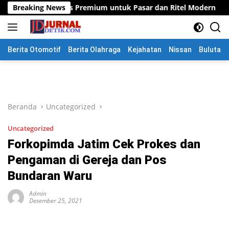
Langsung
 Beras Premium untuk Pasar dan Ritel Modern
Breaking News
Polres M
ke
konten
Berita Otomotif
Berita Olahraga
Kejahatan
Nissan
Bulutang
Beranda
Uncategorized
Uncategorized
Forkopimda Jatim Cek Prokes dan
Pengaman di Gereja dan Pos
Bundaran Waru
Admin
Desember 25, 2021