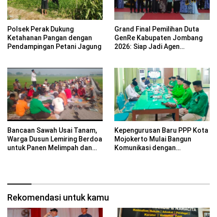
Polsek Perak Dukung
Grand Final Pemilihan Duta
Ketahanan Pangan dengan
GenRe Kabupaten Jombang
Pendampingan Petani Jagung
2026: Siap Jadi Agen
Perubahan Generasi Emas
Bancaan Sawah Usai Tanam,
Kepengurusan Baru PPP Kota
Warga Dusun Lemiring Berdoa
Mojokerto Mulai Bangun
untuk Panen Melimpah dan
Komunikasi dengan
Keselamatan Desa
PCNU,Komitmen Perkuat
Kebersamaan untuk
Masyarakat
Rekomendasi untuk kamu