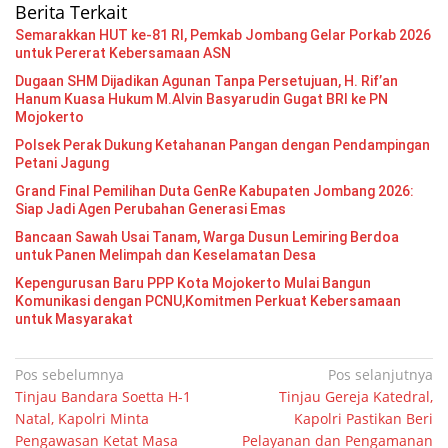
Berita Terkait
Semarakkan HUT ke-81 RI, Pemkab Jombang Gelar Porkab 2026
untuk Pererat Kebersamaan ASN
Dugaan SHM Dijadikan Agunan Tanpa Persetujuan, H. Rif’an
Hanum Kuasa Hukum M.Alvin Basyarudin Gugat BRI ke PN
Mojokerto
Polsek Perak Dukung Ketahanan Pangan dengan Pendampingan
Petani Jagung
Grand Final Pemilihan Duta GenRe Kabupaten Jombang 2026:
Siap Jadi Agen Perubahan Generasi Emas
Bancaan Sawah Usai Tanam, Warga Dusun Lemiring Berdoa
untuk Panen Melimpah dan Keselamatan Desa
Kepengurusan Baru PPP Kota Mojokerto Mulai Bangun
Komunikasi dengan PCNU,Komitmen Perkuat Kebersamaan
untuk Masyarakat
Navigasi
Pos sebelumnya
Pos selanjutnya
Tinjau Bandara Soetta H-1
Tinjau Gereja Katedral,
pos
Natal, Kapolri Minta
Kapolri Pastikan Beri
Pengawasan Ketat Masa
Pelayanan dan Pengamanan