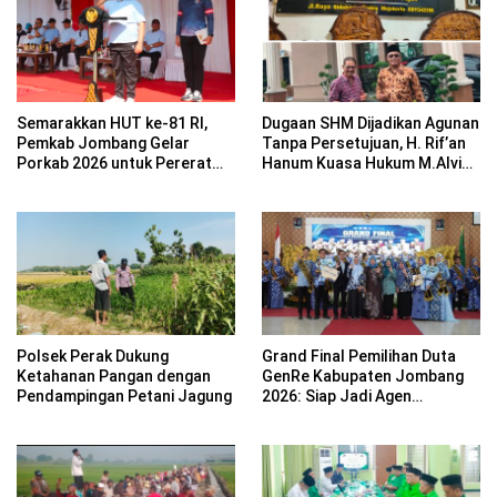
Semarakkan HUT ke-81 RI,
Dugaan SHM Dijadikan Agunan
Pemkab Jombang Gelar
Tanpa Persetujuan, H. Rif’an
Porkab 2026 untuk Pererat
Hanum Kuasa Hukum M.Alvin
Kebersamaan ASN
Basyarudin Gugat BRI ke PN
Mojokerto
Polsek Perak Dukung
Grand Final Pemilihan Duta
Ketahanan Pangan dengan
GenRe Kabupaten Jombang
Pendampingan Petani Jagung
2026: Siap Jadi Agen
Perubahan Generasi Emas