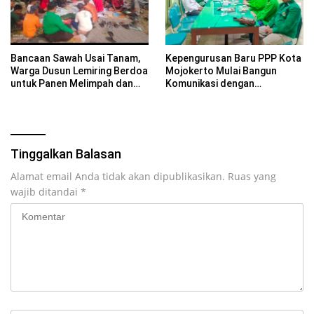
Bancaan Sawah Usai Tanam,
Kepengurusan Baru PPP Kota
Warga Dusun Lemiring Berdoa
Mojokerto Mulai Bangun
untuk Panen Melimpah dan
Komunikasi dengan
Keselamatan Desa
PCNU,Komitmen Perkuat
Kebersamaan untuk
Masyarakat
Tinggalkan Balasan
Alamat email Anda tidak akan dipublikasikan.
Ruas yang
wajib ditandai
*