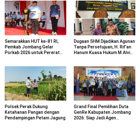
Semarakkan HUT ke-81 RI,
Dugaan SHM Dijadikan Agunan
Pemkab Jombang Gelar
Tanpa Persetujuan, H. Rif’an
Porkab 2026 untuk Pererat
Hanum Kuasa Hukum M.Alvin
Kebersamaan ASN
Basyarudin Gugat BRI ke PN
Mojokerto
Polsek Perak Dukung
Grand Final Pemilihan Duta
Ketahanan Pangan dengan
GenRe Kabupaten Jombang
Pendampingan Petani Jagung
2026: Siap Jadi Agen
Perubahan Generasi Emas