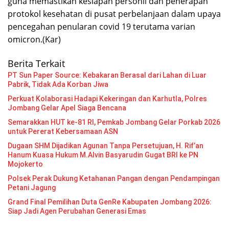
guna memastikan kesiapan personil dan penerapan
protokol kesehatan di pusat perbelanjaan dalam upaya
pencegahan penularan covid 19 terutama varian
omicron.(Kar)
Berita Terkait
PT Sun Paper Source: Kebakaran Berasal dari Lahan di Luar
Pabrik, Tidak Ada Korban Jiwa
Perkuat Kolaborasi Hadapi Kekeringan dan Karhutla, Polres
Jombang Gelar Apel Siaga Bencana
Semarakkan HUT ke-81 RI, Pemkab Jombang Gelar Porkab 2026
untuk Pererat Kebersamaan ASN
Dugaan SHM Dijadikan Agunan Tanpa Persetujuan, H. Rif’an
Hanum Kuasa Hukum M.Alvin Basyarudin Gugat BRI ke PN
Mojokerto
Polsek Perak Dukung Ketahanan Pangan dengan Pendampingan
Petani Jagung
Grand Final Pemilihan Duta GenRe Kabupaten Jombang 2026:
Siap Jadi Agen Perubahan Generasi Emas