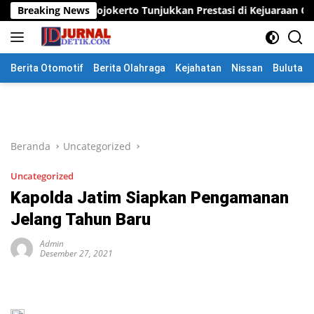
Langsung
ojokerto Tunjukkan Prestasi di Kejuaraan Open Piala Wali Kota 
Breaking News
ke
konten
Berita Otomotif
Berita Olahraga
Kejahatan
Nissan
Bulutang
Beranda
Uncategorized
Uncategorized
Kapolda Jatim Siapkan Pengamanan
Jelang Tahun Baru
Admin
Desember 27, 2021