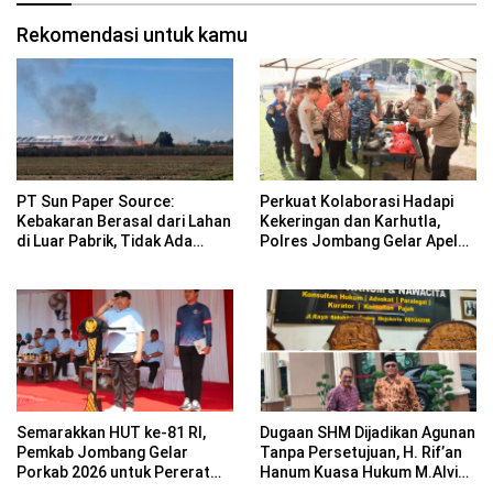
Rekomendasi untuk kamu
PT Sun Paper Source:
Perkuat Kolaborasi Hadapi
Kebakaran Berasal dari Lahan
Kekeringan dan Karhutla,
di Luar Pabrik, Tidak Ada
Polres Jombang Gelar Apel
Korban Jiwa
Siaga Bencana
Semarakkan HUT ke-81 RI,
Dugaan SHM Dijadikan Agunan
Pemkab Jombang Gelar
Tanpa Persetujuan, H. Rif’an
Porkab 2026 untuk Pererat
Hanum Kuasa Hukum M.Alvin
Kebersamaan ASN
Basyarudin Gugat BRI ke PN