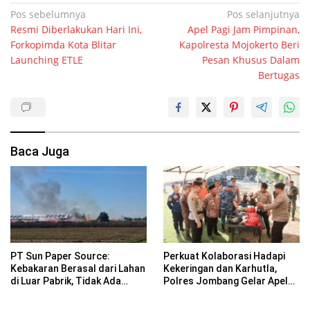
Navigasi
Pos sebelumnya
Pos selanjutnya
Resmi Diberlakukan Hari Ini,
Apel Pagi Jam Pimpinan,
pos
Forkopimda Kota Blitar
Kapolresta Mojokerto Beri
Launching ETLE
Pesan Khusus Dalam
Bertugas
Baca Juga
PT Sun Paper Source:
Perkuat Kolaborasi Hadapi
Kebakaran Berasal dari Lahan
Kekeringan dan Karhutla,
di Luar Pabrik, Tidak Ada
Polres Jombang Gelar Apel
Korban Jiwa
Siaga Bencana