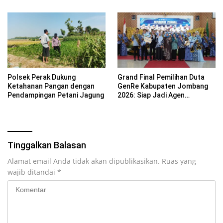
Mojokerto
Polsek Perak Dukung
Grand Final Pemilihan Duta
Ketahanan Pangan dengan
GenRe Kabupaten Jombang
Pendampingan Petani Jagung
2026: Siap Jadi Agen
Perubahan Generasi Emas
Tinggalkan Balasan
Alamat email Anda tidak akan dipublikasikan.
Ruas yang
wajib ditandai
*