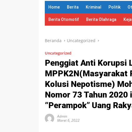
Home
Berita
Kriminal
Politik
O
Berita Otomotif
Berita Olahraga
Kej
Beranda
Uncategorized
Uncategorized
Penggiat Anti Korups
MPPK2N(Masyarakat P
Kolusi Nepotisme) Moh
Nomor 73 Tahun 2020 in
“Perampok” Uang Raky
Admin
Maret 6, 2022