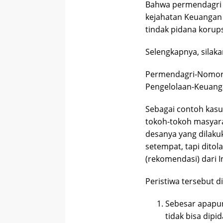
Bahwa permendagri i
kejahatan Keuanga
tindak pidana korups
Selengkapnya, silakan
Permendagri-Nomor
Pengelolaan-Keuan
Sebagai contoh kasu
tokoh-tokoh masyara
desanya yang dilakuk
setempat, tapi ditol
(rekomendasi) dari I
Peristiwa tersebut 
Sebesar apapun
tidak bisa dipi