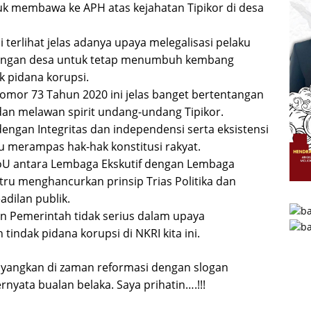
uk membawa ke APH atas kejahatan Tipikor di desa
 terlihat jelas adanya upaya melegalisasi pelaku
angan desa untuk tetap menumbuh kembang
k pidana korupsi.
mor 73 Tahun 2020 ini jelas banget bertentangan
n melawan spirit undang-undang Tipikor.
dengan Integritas dan independensi serta eksistensi
ru merampas hak-hak konstitusi rakyat.
oU antara Lembaga Ekskutif dengan Lembaga
ustru menghancurkan prinsip Trias Politika dan
adilan publik.
n Pemerintah tidak serius dalam upaya
indak pidana korupsi di NKRI kita ini.
ayangkan di zaman reformasi dengan slogan
ernyata bualan belaka. Saya prihatin….!!!