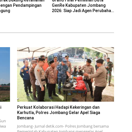
dengan Pendampingan
GenRe Kabupaten Jombang
agung
2026: Siap Jadi Agen Perubahan
Generasi Emas
i
Perkuat Kolaborasi Hadapi Kekeringan dan
Karhutla, Polres Jombang Gelar Apel Siaga
Bencana
Sun
tiwa
Jombang- Jurnal detik.com- Polres Jombang bersama
Pemerintah Kabupaten Jombang menggelar Apel