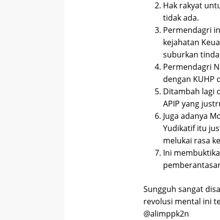
Hak rakyat unt
tidak ada.
Permendagri ini
kejahatan Keu
suburkan tinda
Permendagri No
dengan KUHP da
Ditambah lagi 
APIP yang just
Juga adanya M
Yudikatif itu j
melukai rasa ke
Ini membuktika
pemberantasan t
Sungguh sangat dis
revolusi mental ini t
@alimppk2n