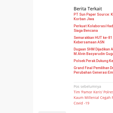
Berita Terkait
PT Sun Paper Source: Ke
Korban Jiwa
Perkuat Kolaborasi Had
Siaga Bencana
Semarakkan HUT ke-81 
Kebersamaan ASN
Dugaan SHM Dijadikan A
M.Alvin Basyarudin Gug
Polsek Perak Dukung K
Grand Final Pemilihan Duta Gen
Perubahan Generasi E
Navigasi
Pos sebelumnya
Tim ‘Pamor Keris’ Polre
pos
Kaum Millenial Cegah
Covid -19