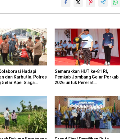
Kolaborasi Hadapi
Semarakkan HUT ke-81 RI,
an dan Karhutla, Polres
Pemkab Jombang Gelar Porkab
Gelar Apel Siaga
2026 untuk Pererat
Kebersamaan ASN
erak Dukung Ketahanan
Grand Final Pemilihan Duta