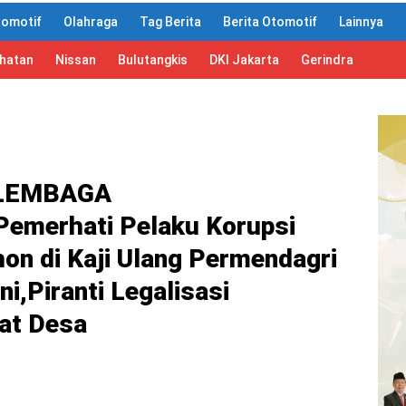
tomotif
Olahraga
Tag Berita
Berita Otomotif
Lainnya
ahatan
Nissan
Bulutangkis
DKI Jakarta
Gerindra
i LEMBAGA
emerhati Pelaku Korupsi
on di Kaji Ulang Permendagri
i,Piranti Legalisasi
at Desa