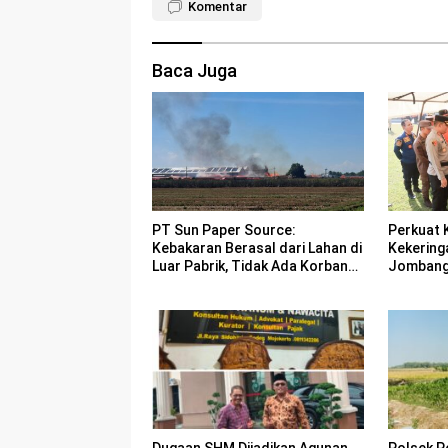
Komentar
Baca Juga
PT Sun Paper Source:
Perkuat 
Kebakaran Berasal dari Lahan di
Kekering
Luar Pabrik, Tidak Ada Korban
Jombang 
Jiwa
Bencana
Dugaan SHM Dijadikan Agunan
Polsek P