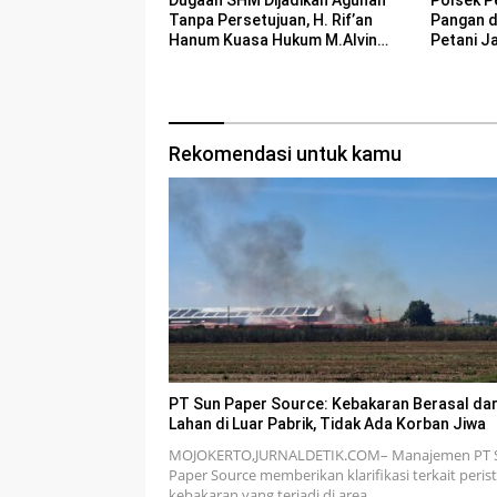
Tanpa Persetujuan, H. Rif’an
Pangan 
Hanum Kuasa Hukum M.Alvin
Petani J
Basyarudin Gugat BRI ke PN
Mojokerto
Rekomendasi untuk kamu
PT Sun Paper Source: Kebakaran Berasal dar
Lahan di Luar Pabrik, Tidak Ada Korban Jiwa
MOJOKERTO,JURNALDETIK.COM– Manajemen PT 
Paper Source memberikan klarifikasi terkait peris
kebakaran yang terjadi di area…