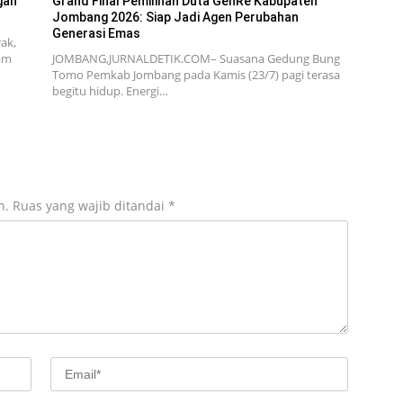
gan
Grand Final Pemilihan Duta GenRe Kabupaten
Jombang 2026: Siap Jadi Agen Perubahan
Generasi Emas
ak,
am
JOMBANG,JURNALDETIK.COM– Suasana Gedung Bung
Tomo Pemkab Jombang pada Kamis (23/7) pagi terasa
begitu hidup. Energi…
n.
Ruas yang wajib ditandai
*