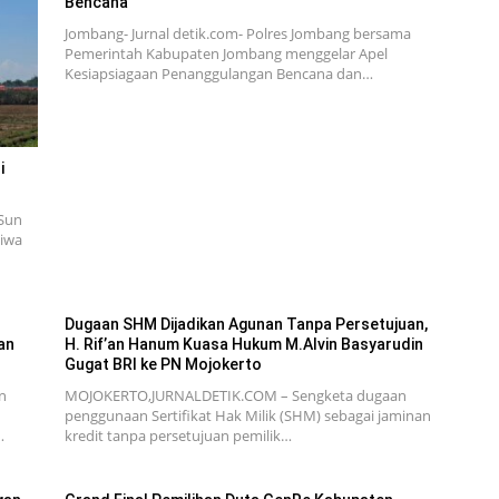
Bencana
Jombang- Jurnal detik.com- Polres Jombang bersama
Pemerintah Kabupaten Jombang menggelar Apel
Kesiapsiagaan Penanggulangan Bencana dan…
i
Sun
tiwa
Dugaan SHM Dijadikan Agunan Tanpa Persetujuan,
an
H. Rif’an Hanum Kuasa Hukum M.Alvin Basyarudin
Gugat BRI ke PN Mojokerto
n
MOJOKERTO,JURNALDETIK.COM – Sengketa dugaan
penggunaan Sertifikat Hak Milik (SHM) sebagai jaminan
…
kredit tanpa persetujuan pemilik…