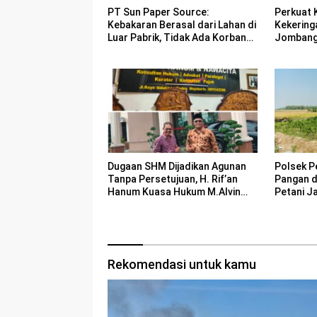
Perkuat 
PT Sun Paper Source:
Kekering
Kebakaran Berasal dari Lahan di
Jombang 
Luar Pabrik, Tidak Ada Korban
Bencana
Jiwa
Dugaan SHM Dijadikan Agunan
Polsek P
Tanpa Persetujuan, H. Rif’an
Pangan 
Hanum Kuasa Hukum M.Alvin
Petani J
Basyarudin Gugat BRI ke PN
Mojokerto
Rekomendasi untuk kamu