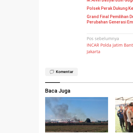
M.Alvin Basyarudin Gug
Polsek Perak Dukung K
Grand Final Pemilihan Duta Gen
Perubahan Generasi E
Navigasi
Pos sebelumnya
INCAR Polda Jatim Ba
pos
Jakarta
Komentar
Baca Juga