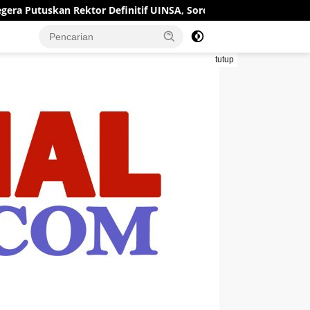
or Definitif UINSA, Soroti Kepemimpinan Berstatus Plt
tutup