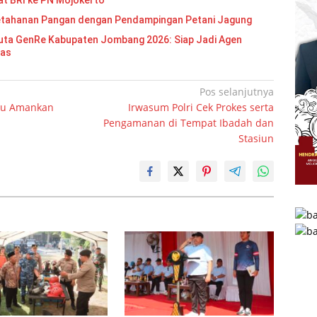
at BRI ke PN Mojokerto
etahanan Pangan dengan Pendampingan Petani Jagung
Re Kabupaten Jombang 2026: Siap Jadi Agen
mas
Pos selanjutnya
ntu Amankan
Irwasum Polri Cek Prokes serta
Pengamanan di Tempat Ibadah dan
Stasiun