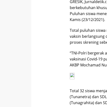
GRESIK, Jurnaldetik.
berkebutuhan khusus
Puluhan siswa mener
Kamis (23/12/2021).
Total puluhan siswa
vaksin berlangsung 
proses skrening seb
“TNI-Polri bergerak
vaksinasi Covid-19 p
AKBP Mochamad Nur 
Total 32 siswa menjal
(Tunanetra) dan SDL
(Tunagrahita) dan S