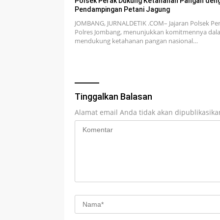
Polsek Perak Dukung Ketahanan Pangan den
Pendampingan Petani Jagung
JOMBANG, JURNALDETIK .COM– Jajaran Polsek Per
Polres Jombang, menunjukkan komitmennya dal
mendukung ketahanan pangan nasional…
Tinggalkan Balasan
Alamat email Anda tidak akan dipublikasika