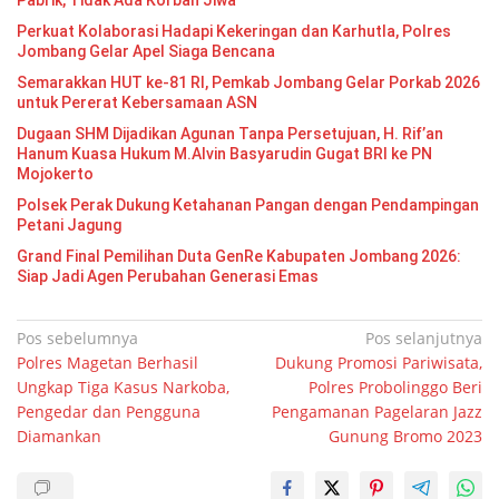
Perkuat Kolaborasi Hadapi Kekeringan dan Karhutla, Polres
Jombang Gelar Apel Siaga Bencana
Semarakkan HUT ke-81 RI, Pemkab Jombang Gelar Porkab 2026
untuk Pererat Kebersamaan ASN
Dugaan SHM Dijadikan Agunan Tanpa Persetujuan, H. Rif’an
Hanum Kuasa Hukum M.Alvin Basyarudin Gugat BRI ke PN
Mojokerto
Polsek Perak Dukung Ketahanan Pangan dengan Pendampingan
Petani Jagung
Grand Final Pemilihan Duta GenRe Kabupaten Jombang 2026:
Siap Jadi Agen Perubahan Generasi Emas
Navigasi
Pos sebelumnya
Pos selanjutnya
Polres Magetan Berhasil
Dukung Promosi Pariwisata,
pos
Ungkap Tiga Kasus Narkoba,
Polres Probolinggo Beri
Pengedar dan Pengguna
Pengamanan Pagelaran Jazz
Diamankan
Gunung Bromo 2023