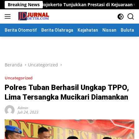
Langsung
okerto Tunjukkan Prestasi di Kejuaraan Open Piala Wali Kota Mo
Breaking News
ke
konten
Berita Otomotif
Berita Olahraga
Kejahatan
Nissan
Bulutang
Beranda
Uncategorized
Uncategorized
Polres Tuban Berhasil Ungkap TPPO,
Lima Tersangka Mucikari Diamankan
Admin
Juli 24, 2023