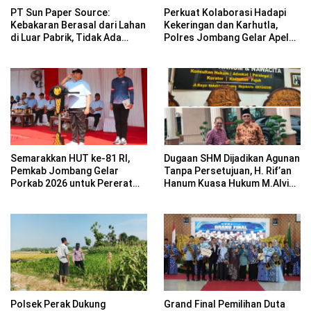
PT Sun Paper Source:
Perkuat Kolaborasi Hadapi
Kebakaran Berasal dari Lahan
Kekeringan dan Karhutla,
di Luar Pabrik, Tidak Ada
Polres Jombang Gelar Apel
Korban Jiwa
Siaga Bencana
Semarakkan HUT ke-81 RI,
Dugaan SHM Dijadikan Agunan
Pemkab Jombang Gelar
Tanpa Persetujuan, H. Rif’an
Porkab 2026 untuk Pererat
Hanum Kuasa Hukum M.Alvin
Kebersamaan ASN
Basyarudin Gugat BRI ke PN
Mojokerto
Polsek Perak Dukung
Grand Final Pemilihan Duta