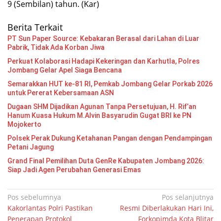
9 (Sembilan) tahun. (Kar)
Berita Terkait
PT Sun Paper Source: Kebakaran Berasal dari Lahan di Luar
Pabrik, Tidak Ada Korban Jiwa
Perkuat Kolaborasi Hadapi Kekeringan dan Karhutla, Polres
Jombang Gelar Apel Siaga Bencana
Semarakkan HUT ke-81 RI, Pemkab Jombang Gelar Porkab 2026
untuk Pererat Kebersamaan ASN
Dugaan SHM Dijadikan Agunan Tanpa Persetujuan, H. Rif’an
Hanum Kuasa Hukum M.Alvin Basyarudin Gugat BRI ke PN
Mojokerto
Polsek Perak Dukung Ketahanan Pangan dengan Pendampingan
Petani Jagung
Grand Final Pemilihan Duta GenRe Kabupaten Jombang 2026:
Siap Jadi Agen Perubahan Generasi Emas
Navigasi
Pos sebelumnya
Pos selanjutnya
Kakorlantas Polri Pastikan
Resmi Diberlakukan Hari Ini,
pos
Penerapan Protokol
Forkopimda Kota Blitar