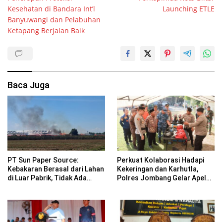
Kesehatan di Bandara Int’l
Launching ETLE
Banyuwangi dan Pelabuhan
Ketapang Berjalan Baik
Baca Juga
PT Sun Paper Source:
Perkuat Kolaborasi Hadapi
Kebakaran Berasal dari Lahan
Kekeringan dan Karhutla,
di Luar Pabrik, Tidak Ada
Polres Jombang Gelar Apel
Korban Jiwa
Siaga Bencana