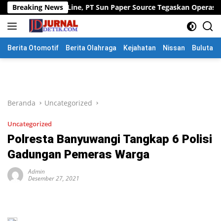
Langsung
ine, PT Sun Paper Source Tegaskan Operasional Tetap Berjalan
Breaking News
ke
konten
Berita Otomotif
Berita Olahraga
Kejahatan
Nissan
Bulutang
Beranda
Uncategorized
Uncategorized
Polresta Banyuwangi Tangkap 6 Polisi
Gadungan Pemeras Warga
Admin
Desember 27, 2021