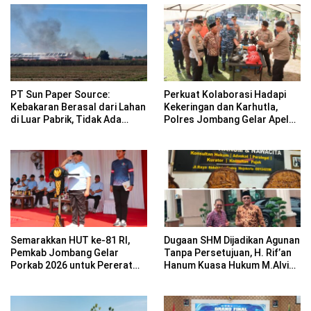
PT Sun Paper Source:
Perkuat Kolaborasi Hadapi
Kebakaran Berasal dari Lahan
Kekeringan dan Karhutla,
di Luar Pabrik, Tidak Ada
Polres Jombang Gelar Apel
Korban Jiwa
Siaga Bencana
Semarakkan HUT ke-81 RI,
Dugaan SHM Dijadikan Agunan
Pemkab Jombang Gelar
Tanpa Persetujuan, H. Rif’an
Porkab 2026 untuk Pererat
Hanum Kuasa Hukum M.Alvin
Kebersamaan ASN
Basyarudin Gugat BRI ke PN
Mojokerto