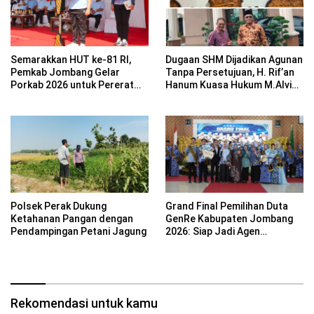
Semarakkan HUT ke-81 RI,
Dugaan SHM Dijadikan Agunan
Pemkab Jombang Gelar
Tanpa Persetujuan, H. Rif’an
Porkab 2026 untuk Pererat
Hanum Kuasa Hukum M.Alvin
Kebersamaan ASN
Basyarudin Gugat BRI ke PN
Mojokerto
Polsek Perak Dukung
Grand Final Pemilihan Duta
Ketahanan Pangan dengan
GenRe Kabupaten Jombang
Pendampingan Petani Jagung
2026: Siap Jadi Agen
Perubahan Generasi Emas
Rekomendasi untuk kamu