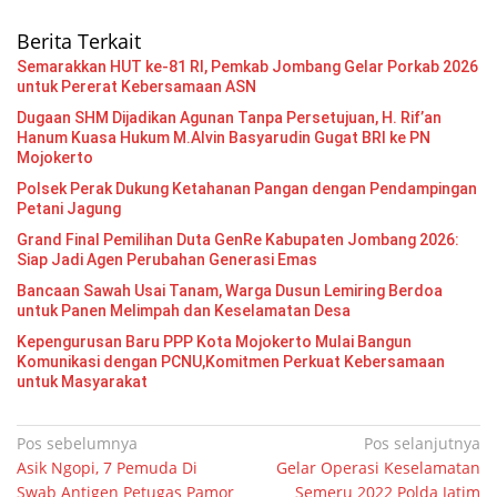
Berita Terkait
Semarakkan HUT ke-81 RI, Pemkab Jombang Gelar Porkab 2026
untuk Pererat Kebersamaan ASN
Dugaan SHM Dijadikan Agunan Tanpa Persetujuan, H. Rif’an
Hanum Kuasa Hukum M.Alvin Basyarudin Gugat BRI ke PN
Mojokerto
Polsek Perak Dukung Ketahanan Pangan dengan Pendampingan
Petani Jagung
Grand Final Pemilihan Duta GenRe Kabupaten Jombang 2026:
Siap Jadi Agen Perubahan Generasi Emas
Bancaan Sawah Usai Tanam, Warga Dusun Lemiring Berdoa
untuk Panen Melimpah dan Keselamatan Desa
Kepengurusan Baru PPP Kota Mojokerto Mulai Bangun
Komunikasi dengan PCNU,Komitmen Perkuat Kebersamaan
untuk Masyarakat
Navigasi
Pos sebelumnya
Pos selanjutnya
Asik Ngopi, 7 Pemuda Di
Gelar Operasi Keselamatan
pos
Swab Antigen Petugas Pamor
Semeru 2022 Polda Jatim