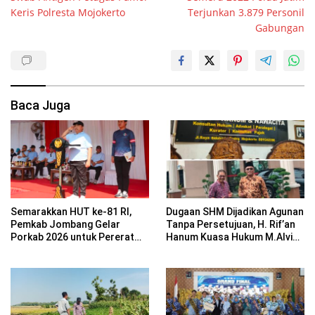
Keris Polresta Mojokerto
Terjunkan 3.879 Personil
Gabungan
Baca Juga
Semarakkan HUT ke-81 RI,
Dugaan SHM Dijadikan Agunan
Pemkab Jombang Gelar
Tanpa Persetujuan, H. Rif’an
Porkab 2026 untuk Pererat
Hanum Kuasa Hukum M.Alvin
Kebersamaan ASN
Basyarudin Gugat BRI ke PN
Mojokerto