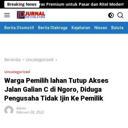
Langsung
n Beras Premium untuk Pasar dan Ritel Modern
Breaking News
Polres M
ke
konten
Berita Otomotif
Berita Olahraga
Kejahatan
Nissan
Bulutang
Beranda
Uncategorized
Uncategorized
Warga Pemilih lahan Tutup Akses
Jalan Galian C di Ngoro, Diduga
Pengusaha Tidak Ijin Ke Pemilik
Admin
Februari 28, 2022