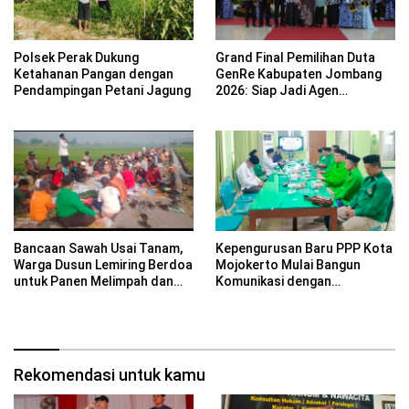
Polsek Perak Dukung
Grand Final Pemilihan Duta
Ketahanan Pangan dengan
GenRe Kabupaten Jombang
Pendampingan Petani Jagung
2026: Siap Jadi Agen
Perubahan Generasi Emas
Bancaan Sawah Usai Tanam,
Kepengurusan Baru PPP Kota
Warga Dusun Lemiring Berdoa
Mojokerto Mulai Bangun
untuk Panen Melimpah dan
Komunikasi dengan
Keselamatan Desa
PCNU,Komitmen Perkuat
Kebersamaan untuk
Masyarakat
Rekomendasi untuk kamu