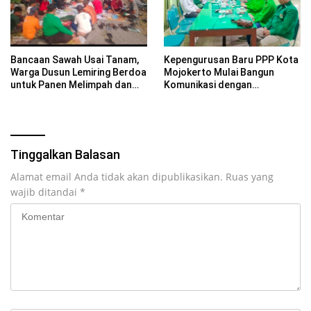
Bancaan Sawah Usai Tanam,
Kepengurusan Baru PPP Kota
Warga Dusun Lemiring Berdoa
Mojokerto Mulai Bangun
untuk Panen Melimpah dan
Komunikasi dengan
Keselamatan Desa
PCNU,Komitmen Perkuat
Kebersamaan untuk
Masyarakat
Tinggalkan Balasan
Alamat email Anda tidak akan dipublikasikan.
Ruas yang
wajib ditandai
*