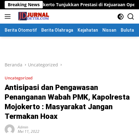
Langsung
kerto Tunjukkan Prestasi di Kejuaraan Open Piala Wali Kota Moj
Breaking News
ke
konten
Berita Otomotif
Berita Olahraga
Kejahatan
Nissan
Bulutang
Beranda
Uncategorized
Uncategorized
Antisipasi dan Pengawasan
Penanganan Wabah PMK, Kapolresta
Mojokerto : Masyarakat Jangan
Termakan Hoax
Admin
Mei 11, 2022