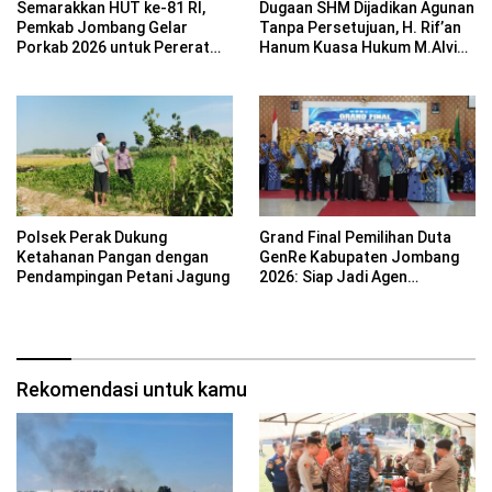
Semarakkan HUT ke-81 RI,
Dugaan SHM Dijadikan Agunan
Pemkab Jombang Gelar
Tanpa Persetujuan, H. Rif’an
Porkab 2026 untuk Pererat
Hanum Kuasa Hukum M.Alvin
Kebersamaan ASN
Basyarudin Gugat BRI ke PN
Mojokerto
Polsek Perak Dukung
Grand Final Pemilihan Duta
Ketahanan Pangan dengan
GenRe Kabupaten Jombang
Pendampingan Petani Jagung
2026: Siap Jadi Agen
Perubahan Generasi Emas
Rekomendasi untuk kamu