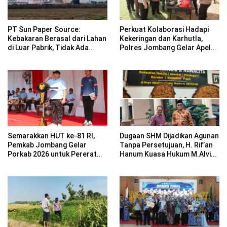
PT Sun Paper Source:
Perkuat Kolaborasi Hadapi
Kebakaran Berasal dari Lahan
Kekeringan dan Karhutla,
di Luar Pabrik, Tidak Ada
Polres Jombang Gelar Apel
Korban Jiwa
Siaga Bencana
Semarakkan HUT ke-81 RI,
Dugaan SHM Dijadikan Agunan
Pemkab Jombang Gelar
Tanpa Persetujuan, H. Rif’an
Porkab 2026 untuk Pererat
Hanum Kuasa Hukum M.Alvin
Kebersamaan ASN
Basyarudin Gugat BRI ke PN
Mojokerto