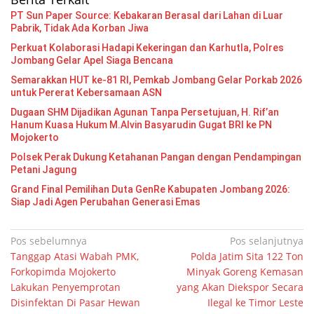
PT Sun Paper Source: Kebakaran Berasal dari Lahan di Luar
Pabrik, Tidak Ada Korban Jiwa
Perkuat Kolaborasi Hadapi Kekeringan dan Karhutla, Polres
Jombang Gelar Apel Siaga Bencana
Semarakkan HUT ke-81 RI, Pemkab Jombang Gelar Porkab 2026
untuk Pererat Kebersamaan ASN
Dugaan SHM Dijadikan Agunan Tanpa Persetujuan, H. Rif’an
Hanum Kuasa Hukum M.Alvin Basyarudin Gugat BRI ke PN
Mojokerto
Polsek Perak Dukung Ketahanan Pangan dengan Pendampingan
Petani Jagung
Grand Final Pemilihan Duta GenRe Kabupaten Jombang 2026:
Siap Jadi Agen Perubahan Generasi Emas
Navigasi
Pos sebelumnya
Pos selanjutnya
Tanggap Atasi Wabah PMK,
Polda Jatim Sita 122 Ton
pos
Forkopimda Mojokerto
Minyak Goreng Kemasan
Lakukan Penyemprotan
yang Akan Diekspor Secara
Disinfektan Di Pasar Hewan
Ilegal ke Timor Leste