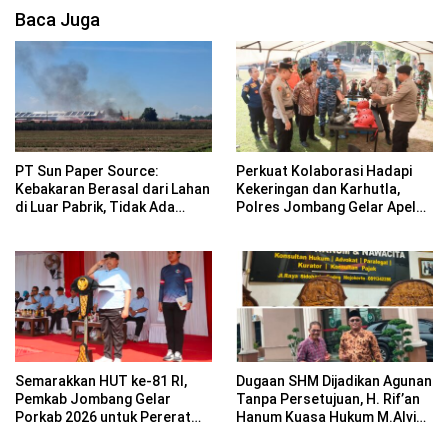
Baca Juga
PT Sun Paper Source:
Perkuat Kolaborasi Hadapi
Kebakaran Berasal dari Lahan
Kekeringan dan Karhutla,
di Luar Pabrik, Tidak Ada
Polres Jombang Gelar Apel
Korban Jiwa
Siaga Bencana
Semarakkan HUT ke-81 RI,
Dugaan SHM Dijadikan Agunan
Pemkab Jombang Gelar
Tanpa Persetujuan, H. Rif’an
Porkab 2026 untuk Pererat
Hanum Kuasa Hukum M.Alvin
Kebersamaan ASN
Basyarudin Gugat BRI ke PN