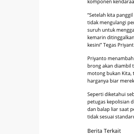
komponen kendaraan
“Setelah kita pangg
tidak mengulangi pe
suruh untuk menggan
kemarin ditinggalkan
kesini” Tegas Priyan
Priyanto menambahk
brong akan diambil 
motong bukan Kita, 
harganya biar merek
Seperti diketahui s
petugas kepolisian 
dan balap liar saat
tidak sesuai standar
Berita Terkait