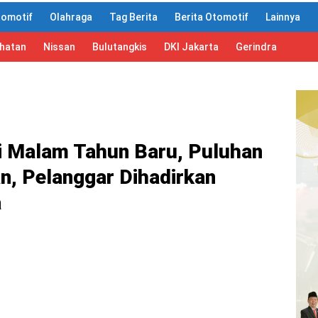
tomotif
Olahraga
Tag Berita
Berita Otomotif
Lainnya
ahatan
Nissan
Bulutangkis
DKI Jakarta
Gerindra
i Malam Tahun Baru, Puluhan
n, Pelanggar Dihadirkan
a