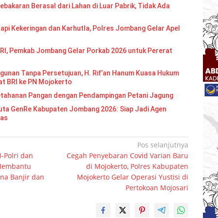
bakaran Berasal dari Lahan di Luar Pabrik, Tidak Ada
api Kekeringan dan Karhutla, Polres Jombang Gelar Apel
RI, Pemkab Jombang Gelar Porkab 2026 untuk Pererat
gunan Tanpa Persetujuan, H. Rif’an Hanum Kuasa Hukum
at BRI ke PN Mojokerto
etahanan Pangan dengan Pendampingan Petani Jagung
Re Kabupaten Jombang 2026: Siap Jadi Agen
mas
Pos selanjutnya
-Polri dan
Cegah Penyebaran Covid Varian Baru
 Membantu
di Mojokerto, Polres Kabupaten
na Banjir dan
Mojokerto Gelar Operasi Yustisi di
Pertokoan Mojosari