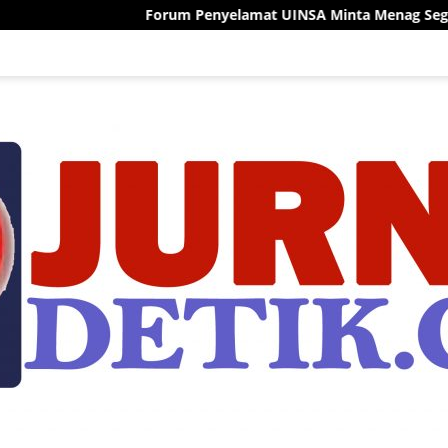
um Penyelamat UINSA Minta Menag Segera Putuskan Rektor Defin