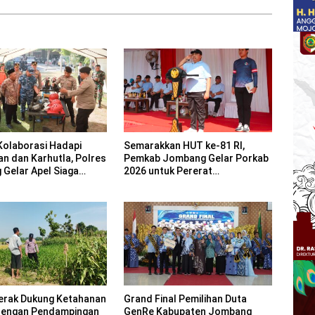
Kolaborasi Hadapi
Semarakkan HUT ke-81 RI,
an dan Karhutla, Polres
Pemkab Jombang Gelar Porkab
Gelar Apel Siaga
2026 untuk Pererat
Kebersamaan ASN
erak Dukung Ketahanan
Grand Final Pemilihan Duta
dengan Pendampingan
GenRe Kabupaten Jombang