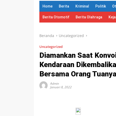
Home
Berita
Kriminal
Politik
O
Berita Otomotif
Berita Olahraga
Kej
Beranda
Uncategorized
Uncategorized
Diamankan Saat Konvo
Kendaraan Dikembalika
Bersama Orang Tuany
Admin
Januari 8, 2022