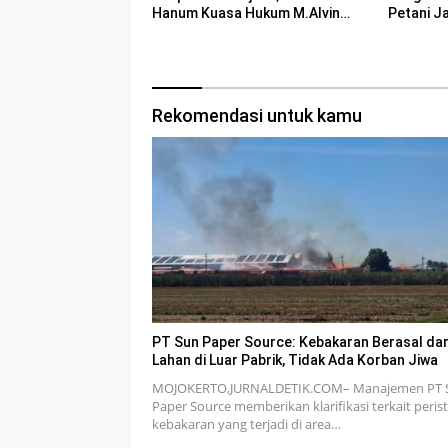
Hanum Kuasa Hukum M.Alvin
Petani J
Basyarudin Gugat BRI ke PN
Mojokerto
Rekomendasi untuk kamu
PT Sun Paper Source: Kebakaran Berasal dar
Lahan di Luar Pabrik, Tidak Ada Korban Jiwa
MOJOKERTO,JURNALDETIK.COM– Manajemen PT 
Paper Source memberikan klarifikasi terkait peris
kebakaran yang terjadi di area…