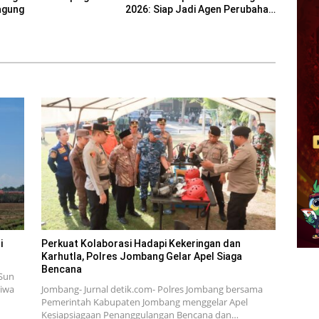
agung
2026: Siap Jadi Agen Perubahan
Generasi Emas
i
Perkuat Kolaborasi Hadapi Kekeringan dan
Karhutla, Polres Jombang Gelar Apel Siaga
Bencana
Sun
tiwa
Jombang- Jurnal detik.com- Polres Jombang bersama
Pemerintah Kabupaten Jombang menggelar Apel
Kesiapsiagaan Penanggulangan Bencana dan…