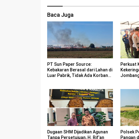
Baca Juga
PT Sun Paper Source:
Perkuat 
Kebakaran Berasal dari Lahan di
Kekering
Luar Pabrik, Tidak Ada Korban
Jombang 
Jiwa
Bencana
Dugaan SHM Dijadikan Agunan
Polsek P
Tanpa Persetujuan, H. Rif’an
Pangan 