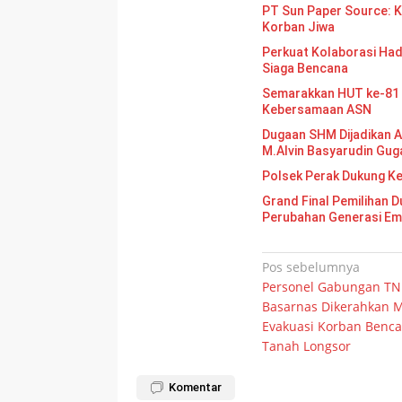
PT Sun Paper Source: Ke
Korban Jiwa
Perkuat Kolaborasi Had
Siaga Bencana
Semarakkan HUT ke-81 
Kebersamaan ASN
Dugaan SHM Dijadikan A
M.Alvin Basyarudin Gug
Polsek Perak Dukung K
Grand Final Pemilihan Duta Gen
Perubahan Generasi E
Navigasi
Pos sebelumnya
Personel Gabungan TNI
pos
Basarnas Dikerahkan
Evakuasi Korban Benca
Tanah Longsor
Komentar