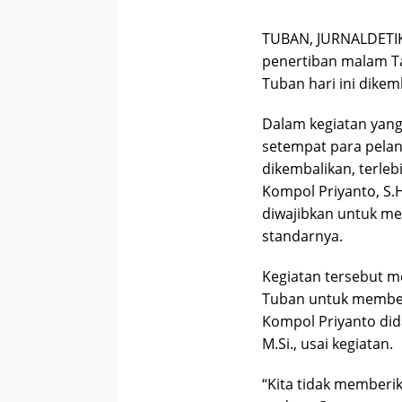
TUBAN, JURNALDETIK
penertiban malam Tah
Tuban hari ini dikem
Dalam kegiatan yang
setempat para pela
dikembalikan, terle
Kompol Priyanto, S.H.
diwajibkan untuk m
standarnya.
Kegiatan tersebut m
Tuban untuk memberi
Kompol Priyanto did
M.Si., usai kegiatan.
“Kita tidak memberika