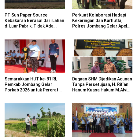
PT Sun Paper Source:
Perkuat Kolaborasi Hadapi
Kebakaran Berasal dari Lahan
Kekeringan dan Karhutla,
di Luar Pabrik, Tidak Ada
Polres Jombang Gelar Apel
Korban Jiwa
Siaga Bencana
Semarakkan HUT ke-81 RI,
Dugaan SHM Dijadikan Agunan
Pemkab Jombang Gelar
Tanpa Persetujuan, H. Rif’an
Porkab 2026 untuk Pererat
Hanum Kuasa Hukum M.Alvin
Kebersamaan ASN
Basyarudin Gugat BRI ke PN
Mojokerto