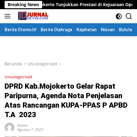
Langsung
rto Tunjukkan Prestasi di Kejuaraan Open Piala Wali Kota Mojok
Breaking News
ke
konten
Berita Otomotif
Berita Olahraga
Kejahatan
Nissan
Bulutang
Beranda
Uncategorized
Uncategorized
DPRD Kab.Mojokerto Gelar Rapat
Paripurna, Agenda Nota Penjelasan
Atas Rancangan KUPA-PPAS P APBD
T.A 2023
Admin
Agustus 7, 2023