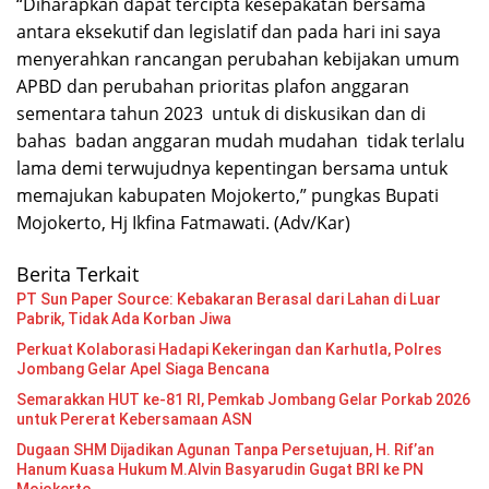
“Diharapkan dapat tercipta kesepakatan bersama
antara eksekutif dan legislatif dan pada hari ini saya
menyerahkan rancangan perubahan kebijakan umum
APBD dan perubahan prioritas plafon anggaran
sementara tahun 2023 untuk di diskusikan dan di
bahas badan anggaran mudah mudahan tidak terlalu
lama demi terwujudnya kepentingan bersama untuk
memajukan kabupaten Mojokerto,” pungkas Bupati
Mojokerto, Hj Ikfina Fatmawati. (Adv/Kar)
Berita Terkait
PT Sun Paper Source: Kebakaran Berasal dari Lahan di Luar
Pabrik, Tidak Ada Korban Jiwa
Perkuat Kolaborasi Hadapi Kekeringan dan Karhutla, Polres
Jombang Gelar Apel Siaga Bencana
Semarakkan HUT ke-81 RI, Pemkab Jombang Gelar Porkab 2026
untuk Pererat Kebersamaan ASN
Dugaan SHM Dijadikan Agunan Tanpa Persetujuan, H. Rif’an
Hanum Kuasa Hukum M.Alvin Basyarudin Gugat BRI ke PN
Mojokerto