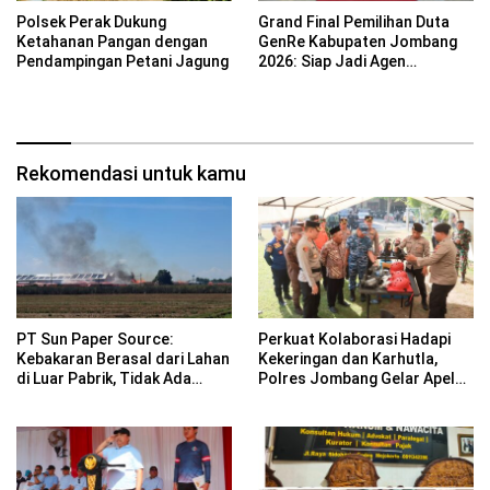
Polsek Perak Dukung
Grand Final Pemilihan Duta
Ketahanan Pangan dengan
GenRe Kabupaten Jombang
Pendampingan Petani Jagung
2026: Siap Jadi Agen
Perubahan Generasi Emas
Rekomendasi untuk kamu
PT Sun Paper Source:
Perkuat Kolaborasi Hadapi
Kebakaran Berasal dari Lahan
Kekeringan dan Karhutla,
di Luar Pabrik, Tidak Ada
Polres Jombang Gelar Apel
Korban Jiwa
Siaga Bencana