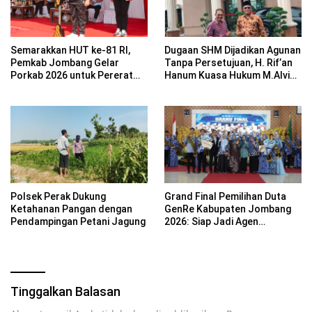
Semarakkan HUT ke-81 RI,
Dugaan SHM Dijadikan Agunan
Pemkab Jombang Gelar
Tanpa Persetujuan, H. Rif’an
Porkab 2026 untuk Pererat
Hanum Kuasa Hukum M.Alvin
Kebersamaan ASN
Basyarudin Gugat BRI ke PN
Mojokerto
Polsek Perak Dukung
Grand Final Pemilihan Duta
Ketahanan Pangan dengan
GenRe Kabupaten Jombang
Pendampingan Petani Jagung
2026: Siap Jadi Agen
Perubahan Generasi Emas
Tinggalkan Balasan