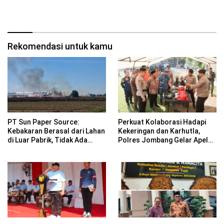
Perubahan Generasi Emas
Rekomendasi untuk kamu
PT Sun Paper Source:
Perkuat Kolaborasi Hadapi
Kebakaran Berasal dari Lahan
Kekeringan dan Karhutla,
di Luar Pabrik, Tidak Ada
Polres Jombang Gelar Apel
Korban Jiwa
Siaga Bencana