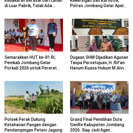
Kebakaran Berasal dari Lahan
Kekeringan dan Karhutla,
di Luar Pabrik, Tidak Ada
Polres Jombang Gelar Apel
Korban Jiwa
Siaga Bencana
Semarakkan HUT ke-81 RI,
Dugaan SHM Dijadikan Agunan
Pemkab Jombang Gelar
Tanpa Persetujuan, H. Rif’an
Porkab 2026 untuk Pererat
Hanum Kuasa Hukum M.Alvin
Kebersamaan ASN
Basyarudin Gugat BRI ke PN
Mojokerto
Polsek Perak Dukung
Grand Final Pemilihan Duta
Ketahanan Pangan dengan
GenRe Kabupaten Jombang
Pendampingan Petani Jagung
2026: Siap Jadi Agen