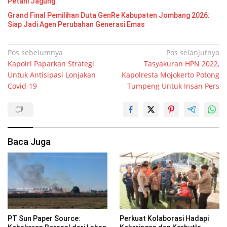
Petani Jagung
Grand Final Pemilihan Duta GenRe Kabupaten Jombang 2026:
Siap Jadi Agen Perubahan Generasi Emas
Navigasi
Pos sebelumnya
Pos selanjutnya
Kapolri Paparkan Strategi
Tasyakuran HPN 2022,
pos
Untuk Antisipasi Lonjakan
Kapolresta Mojokerto Potong
Covid-19
Tumpeng Untuk Insan Pers
Baca Juga
PT Sun Paper Source:
Perkuat Kolaborasi Hadapi