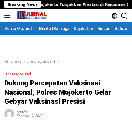
Langsung
en Mojokerto Tunjukkan Prestasi di Kejuaraan Open Piala Wali K
Breaking News
ke
konten
Berita Otomotif
Berita Olahraga
Kejahatan
Nissan
Bulutang
Beranda
Uncategorized
Uncategorized
Dukung Percepatan Vaksinasi
Nasional, Polres Mojokerto Gelar
Gebyar Vaksinasi Presisi
Admin
Februari 9, 2022