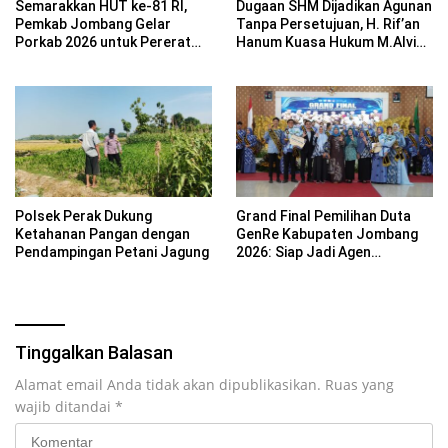
Semarakkan HUT ke-81 RI,
Dugaan SHM Dijadikan Agunan
Pemkab Jombang Gelar
Tanpa Persetujuan, H. Rif’an
Porkab 2026 untuk Pererat
Hanum Kuasa Hukum M.Alvin
Kebersamaan ASN
Basyarudin Gugat BRI ke PN
Mojokerto
Polsek Perak Dukung
Grand Final Pemilihan Duta
Ketahanan Pangan dengan
GenRe Kabupaten Jombang
Pendampingan Petani Jagung
2026: Siap Jadi Agen
Perubahan Generasi Emas
Tinggalkan Balasan
Alamat email Anda tidak akan dipublikasikan.
Ruas yang
wajib ditandai
*