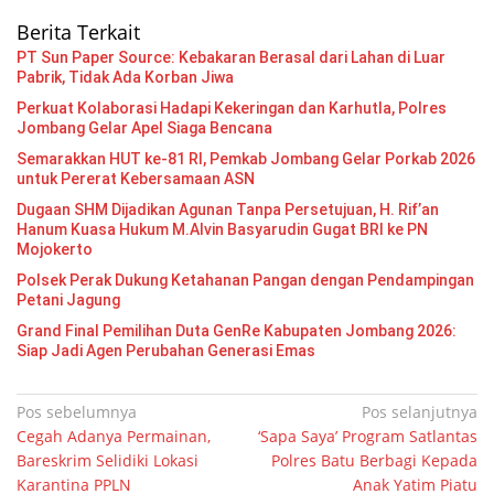
Berita Terkait
PT Sun Paper Source: Kebakaran Berasal dari Lahan di Luar
Pabrik, Tidak Ada Korban Jiwa
Perkuat Kolaborasi Hadapi Kekeringan dan Karhutla, Polres
Jombang Gelar Apel Siaga Bencana
Semarakkan HUT ke-81 RI, Pemkab Jombang Gelar Porkab 2026
untuk Pererat Kebersamaan ASN
Dugaan SHM Dijadikan Agunan Tanpa Persetujuan, H. Rif’an
Hanum Kuasa Hukum M.Alvin Basyarudin Gugat BRI ke PN
Mojokerto
Polsek Perak Dukung Ketahanan Pangan dengan Pendampingan
Petani Jagung
Grand Final Pemilihan Duta GenRe Kabupaten Jombang 2026:
Siap Jadi Agen Perubahan Generasi Emas
Navigasi
Pos sebelumnya
Pos selanjutnya
Cegah Adanya Permainan,
‘Sapa Saya’ Program Satlantas
pos
Bareskrim Selidiki Lokasi
Polres Batu Berbagi Kepada
Karantina PPLN
Anak Yatim Piatu