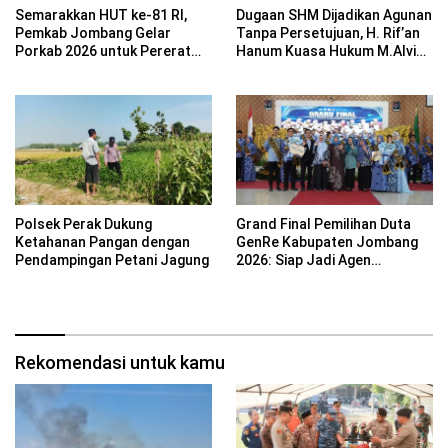
Semarakkan HUT ke-81 RI,
Dugaan SHM Dijadikan Agunan
Pemkab Jombang Gelar
Tanpa Persetujuan, H. Rif’an
Porkab 2026 untuk Pererat
Hanum Kuasa Hukum M.Alvin
Kebersamaan ASN
Basyarudin Gugat BRI ke PN
Mojokerto
Polsek Perak Dukung
Grand Final Pemilihan Duta
Ketahanan Pangan dengan
GenRe Kabupaten Jombang
Pendampingan Petani Jagung
2026: Siap Jadi Agen
Perubahan Generasi Emas
Rekomendasi untuk kamu