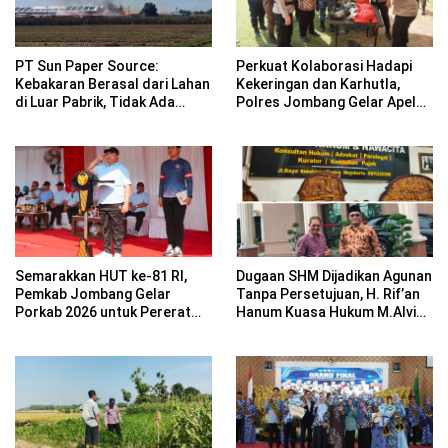
PT Sun Paper Source:
Perkuat Kolaborasi Hadapi
Kebakaran Berasal dari Lahan
Kekeringan dan Karhutla,
di Luar Pabrik, Tidak Ada
Polres Jombang Gelar Apel
Korban Jiwa
Siaga Bencana
Semarakkan HUT ke-81 RI,
Dugaan SHM Dijadikan Agunan
Pemkab Jombang Gelar
Tanpa Persetujuan, H. Rif’an
Porkab 2026 untuk Pererat
Hanum Kuasa Hukum M.Alvin
Kebersamaan ASN
Basyarudin Gugat BRI ke PN
Mojokerto