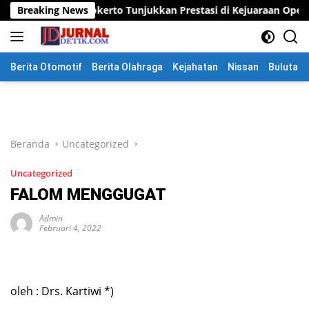
Langsung
kerto Tunjukkan Prestasi di Kejuaraan Open Piala Wali Kota Moj
Breaking News
ke
konten
Berita Otomotif
Berita Olahraga
Kejahatan
Nissan
Bulutang
Beranda
Uncategorized
Uncategorized
FALOM MENGGUGAT
Admin
Februari 4, 2022
oleh : Drs. Kartiwi *)