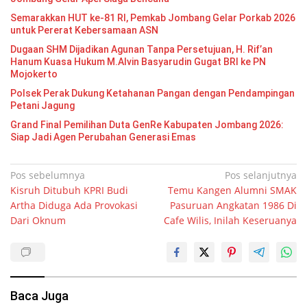
Semarakkan HUT ke-81 RI, Pemkab Jombang Gelar Porkab 2026
untuk Pererat Kebersamaan ASN
Dugaan SHM Dijadikan Agunan Tanpa Persetujuan, H. Rif’an
Hanum Kuasa Hukum M.Alvin Basyarudin Gugat BRI ke PN
Mojokerto
Polsek Perak Dukung Ketahanan Pangan dengan Pendampingan
Petani Jagung
Grand Final Pemilihan Duta GenRe Kabupaten Jombang 2026:
Siap Jadi Agen Perubahan Generasi Emas
Navigasi
Pos sebelumnya
Pos selanjutnya
Kisruh Ditubuh KPRI Budi
Temu Kangen Alumni SMAK
pos
Artha Diduga Ada Provokasi
Pasuruan Angkatan 1986 Di
Dari Oknum
Cafe Wilis, Inilah Keseruanya
Baca Juga