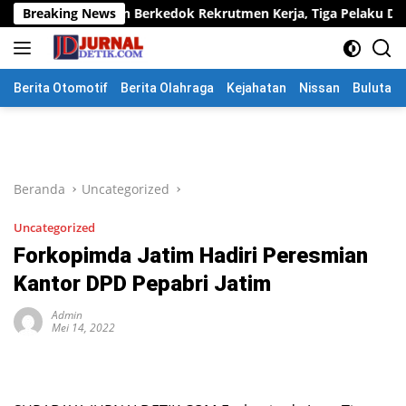
Langsung
an Berkedok Rekrutmen Kerja, Tiga Pelaku Diamankan
Breaking News
ke
konten
Berita Otomotif
Berita Olahraga
Kejahatan
Nissan
Bulutang
Beranda
Uncategorized
Uncategorized
Forkopimda Jatim Hadiri Peresmian
Kantor DPD Pepabri Jatim
Admin
Mei 14, 2022