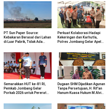
PT Sun Paper Source:
Perkuat Kolaborasi Hadapi
Kebakaran Berasal dari Lahan
Kekeringan dan Karhutla,
di Luar Pabrik, Tidak Ada
Polres Jombang Gelar Apel
Korban Jiwa
Siaga Bencana
Semarakkan HUT ke-81 RI,
Dugaan SHM Dijadikan Agunan
Pemkab Jombang Gelar
Tanpa Persetujuan, H. Rif’an
Porkab 2026 untuk Pererat
Hanum Kuasa Hukum M.Alvin
Kebersamaan ASN
Basyarudin Gugat BRI ke PN
Mojokerto