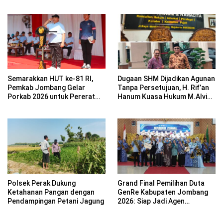
Korban Jiwa
Siaga Bencana
Semarakkan HUT ke-81 RI,
Dugaan SHM Dijadikan Agunan
Pemkab Jombang Gelar
Tanpa Persetujuan, H. Rif’an
Porkab 2026 untuk Pererat
Hanum Kuasa Hukum M.Alvin
Kebersamaan ASN
Basyarudin Gugat BRI ke PN
Mojokerto
Polsek Perak Dukung
Grand Final Pemilihan Duta
Ketahanan Pangan dengan
GenRe Kabupaten Jombang
Pendampingan Petani Jagung
2026: Siap Jadi Agen
Perubahan Generasi Emas