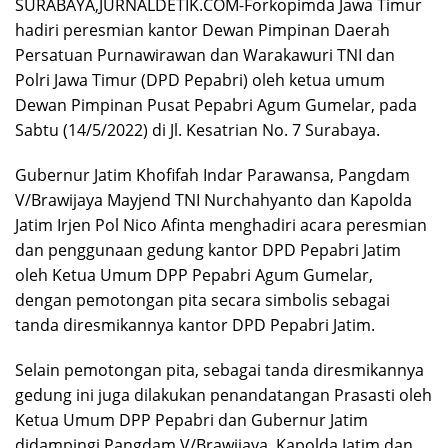
SURABAYA,JURNALDETIK.COM-Forkopimda Jawa Timur
hadiri peresmian kantor Dewan Pimpinan Daerah
Persatuan Purnawirawan dan Warakawuri TNI dan
Polri Jawa Timur (DPD Pepabri) oleh ketua umum
Dewan Pimpinan Pusat Pepabri Agum Gumelar, pada
Sabtu (14/5/2022) di Jl. Kesatrian No. 7 Surabaya.
Gubernur Jatim Khofifah Indar Parawansa, Pangdam
V/Brawijaya Mayjend TNI Nurchahyanto dan Kapolda
Jatim Irjen Pol Nico Afinta menghadiri acara peresmian
dan penggunaan gedung kantor DPD Pepabri Jatim
oleh Ketua Umum DPP Pepabri Agum Gumelar,
dengan pemotongan pita secara simbolis sebagai
tanda diresmikannya kantor DPD Pepabri Jatim.
Selain pemotongan pita, sebagai tanda diresmikannya
gedung ini juga dilakukan penandatangan Prasasti oleh
Ketua Umum DPP Pepabri dan Gubernur Jatim
didampingi Pangdam V/Brawijaya, Kapolda Jatim dan