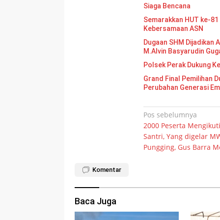
Siaga Bencana
Semarakkan HUT ke-81 
Kebersamaan ASN
Dugaan SHM Dijadikan A
M.Alvin Basyarudin Gug
Polsek Perak Dukung K
Grand Final Pemilihan Duta Gen
Perubahan Generasi E
Navigasi
Pos sebelumnya
2000 Peserta Mengikut
pos
Santri, Yang digelar 
Pungging, Gus Barra M
Komentar
Baca Juga