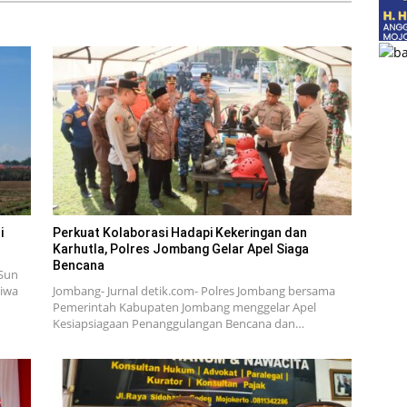
i
Perkuat Kolaborasi Hadapi Kekeringan dan
Karhutla, Polres Jombang Gelar Apel Siaga
Bencana
Sun
tiwa
Jombang- Jurnal detik.com- Polres Jombang bersama
Pemerintah Kabupaten Jombang menggelar Apel
Kesiapsiagaan Penanggulangan Bencana dan…