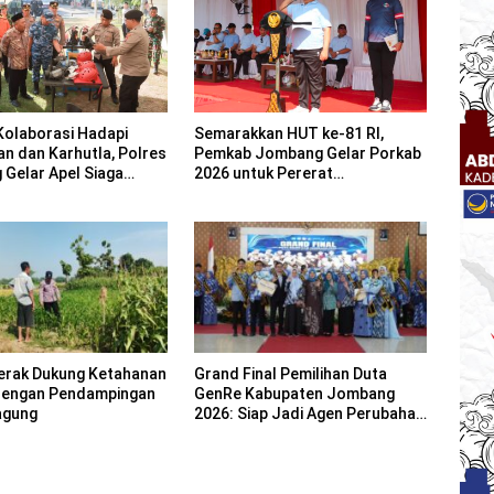
Kolaborasi Hadapi
Semarakkan HUT ke-81 RI,
an dan Karhutla, Polres
Pemkab Jombang Gelar Porkab
Gelar Apel Siaga
2026 untuk Pererat
Kebersamaan ASN
erak Dukung Ketahanan
Grand Final Pemilihan Duta
dengan Pendampingan
GenRe Kabupaten Jombang
agung
2026: Siap Jadi Agen Perubahan
Generasi Emas