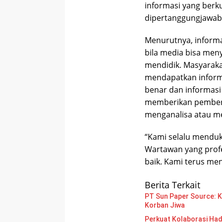
informasi yang berku
dipertanggungjawabk
Menurutnya, informa
bila media bisa meny
mendidik. Masyaraka
mendapatkan informa
benar dan informasi
memberikan pemberit
menganalisa atau me
“Kami selalu menduk
Wartawan yang profe
baik. Kami terus me
Berita Terkait
PT Sun Paper Source: Ke
Korban Jiwa
Perkuat Kolaborasi Had