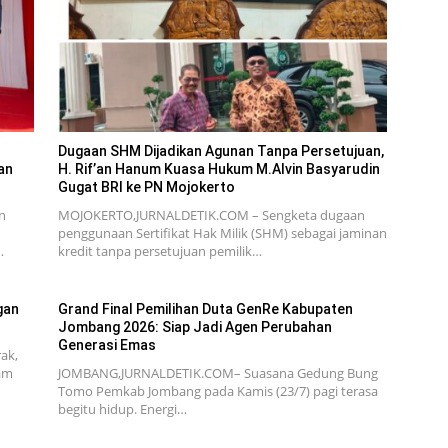
Dugaan SHM Dijadikan Agunan Tanpa Persetujuan,
an
H. Rif’an Hanum Kuasa Hukum M.Alvin Basyarudin
Gugat BRI ke PN Mojokerto
n
MOJOKERTO,JURNALDETIK.COM – Sengketa dugaan
penggunaan Sertifikat Hak Milik (SHM) sebagai jaminan
…
kredit tanpa persetujuan pemilik…
gan
Grand Final Pemilihan Duta GenRe Kabupaten
Jombang 2026: Siap Jadi Agen Perubahan
Generasi Emas
ak,
am
JOMBANG,JURNALDETIK.COM– Suasana Gedung Bung
Tomo Pemkab Jombang pada Kamis (23/7) pagi terasa
begitu hidup. Energi…