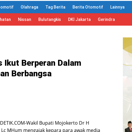
tomotif
Olahraga
Tag Berita
Berita Otomotif
Lainnya
ahatan
Nissan
Bulutangkis
DKI Jakarta
Gerindra
s Ikut Berperan Dalam
an Berbangsa
ETIK.COM-Wakil Bupati Mojokerto Dr H
 Lc MHum mengajak kepara para awak media