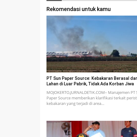
Rekomendasi untuk kamu
PT Sun Paper Source: Kebakaran Berasal dar
Lahan di Luar Pabrik, Tidak Ada Korban Jiwa
MOJOKERTO,JURNALDETIK.COM– Manajemen PT 
Paper Source memberikan klarifikasi terkait peris
kebakaran yang terjadi di area…