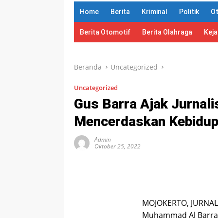
Home
Berita
Kriminal
Politik
O
Berita Otomotif
Berita Olahraga
Kej
Beranda
Uncategorized
Uncategorized
Gus Barra Ajak Jurnali
Mencerdaskan Kebidup
Admin
Oktober 25, 2022
MOJOKERTO, JURNALD
Muhammad Al Barra