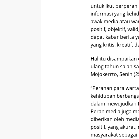
untuk ikut berpera
informasi yang kehi
awak media atau war
positif, objektif, v
dapat kabar berita 
yang kritis, kreatif, 
Hal itu disampaikan
ulang tahun salah s
Mojokerrto, Senin (2
“Peranan para warta
kehidupan berbangsa
dalam mewujudkan K
Peran media juga men
diberikan oleh medi
positif, yang akurat
masyarakat sebagai 