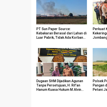
PT Sun Paper Source:
Perkuat 
Kebakaran Berasal dari Lahan di
Kekering
Luar Pabrik, Tidak Ada Korban
Jombang 
Jiwa
Bencana
Polsek P
Dugaan SHM Dijadikan Agunan
Pangan 
Tanpa Persetujuan, H. Rif’an
Petani J
Hanum Kuasa Hukum M.Alvin
Basyarudin Gugat BRI ke PN
Mojokerto