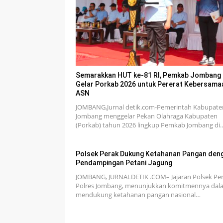
Semarakkan HUT ke-81 RI, Pemkab Jombang
Gelar Porkab 2026 untuk Pererat Kebersama
ASN
JOMBANG,Jurnal detik.com-Pemerintah Kabupate
Jombang menggelar Pekan Olahraga Kabupaten
(Porkab) tahun 2026 lingkup Pemkab Jombang di
Polsek Perak Dukung Ketahanan Pangan den
Pendampingan Petani Jagung
JOMBANG, JURNALDETIK .COM– Jajaran Polsek Per
Polres Jombang, menunjukkan komitmennya dal
mendukung ketahanan pangan nasional…