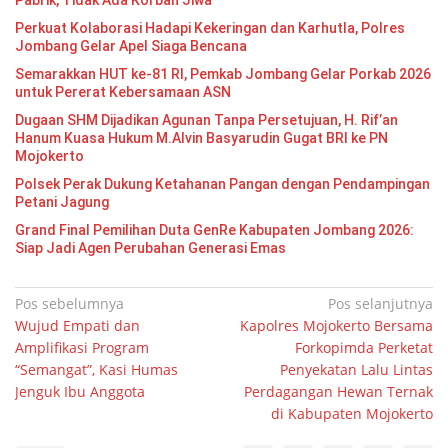
Pabrik, Tidak Ada Korban Jiwa
Perkuat Kolaborasi Hadapi Kekeringan dan Karhutla, Polres
Jombang Gelar Apel Siaga Bencana
Semarakkan HUT ke-81 RI, Pemkab Jombang Gelar Porkab 2026
untuk Pererat Kebersamaan ASN
Dugaan SHM Dijadikan Agunan Tanpa Persetujuan, H. Rif’an
Hanum Kuasa Hukum M.Alvin Basyarudin Gugat BRI ke PN
Mojokerto
Polsek Perak Dukung Ketahanan Pangan dengan Pendampingan
Petani Jagung
Grand Final Pemilihan Duta GenRe Kabupaten Jombang 2026:
Siap Jadi Agen Perubahan Generasi Emas
Navigasi
Pos sebelumnya
Pos selanjutnya
Wujud Empati dan
Kapolres Mojokerto Bersama
pos
Amplifikasi Program
Forkopimda Perketat
“Semangat”, Kasi Humas
Penyekatan Lalu Lintas
Jenguk Ibu Anggota
Perdagangan Hewan Ternak
di Kabupaten Mojokerto