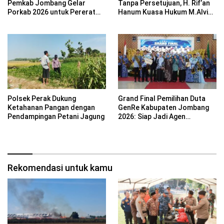
Pemkab Jombang Gelar
Tanpa Persetujuan, H. Rif’an
Porkab 2026 untuk Pererat
Hanum Kuasa Hukum M.Alvin
Kebersamaan ASN
Basyarudin Gugat BRI ke PN
Mojokerto
Polsek Perak Dukung
Grand Final Pemilihan Duta
Ketahanan Pangan dengan
GenRe Kabupaten Jombang
Pendampingan Petani Jagung
2026: Siap Jadi Agen
Perubahan Generasi Emas
Rekomendasi untuk kamu