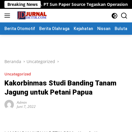
Langsung
e, PT Sun Paper Source Tegaskan Operasional Tetap Berjalan
Breaking News
ke
konten
Berita Otomotif
Berita Olahraga
Kejahatan
Nissan
Bulutang
Beranda
Uncategorized
Uncategorized
Kakorbinmas Studi Banding Tanam
Jagung untuk Petani Papua
Admin
Juni 7, 2022