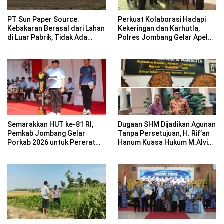
PT Sun Paper Source:
Perkuat Kolaborasi Hadapi
Kebakaran Berasal dari Lahan
Kekeringan dan Karhutla,
di Luar Pabrik, Tidak Ada
Polres Jombang Gelar Apel
Korban Jiwa
Siaga Bencana
Semarakkan HUT ke-81 RI,
Dugaan SHM Dijadikan Agunan
Pemkab Jombang Gelar
Tanpa Persetujuan, H. Rif’an
Porkab 2026 untuk Pererat
Hanum Kuasa Hukum M.Alvin
Kebersamaan ASN
Basyarudin Gugat BRI ke PN
Mojokerto