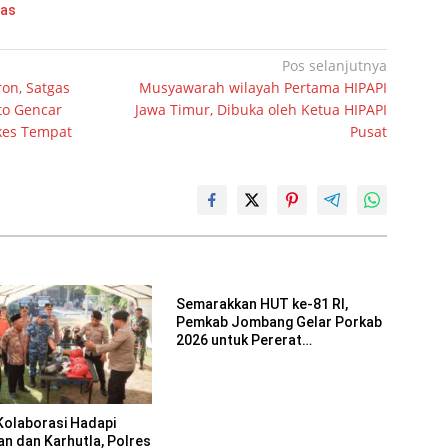
mas
Pos selanjutnya
ron, Satgas
Musyawarah wilayah Pertama HIPAPI
to Gencar
Jawa Timur, Dibuka oleh Ketua HIPAPI
kes Tempat
Pusat
Semarakkan HUT ke-81 RI,
Pemkab Jombang Gelar Porkab
2026 untuk Pererat
Kebersamaan ASN
Kolaborasi Hadapi
an dan Karhutla, Polres