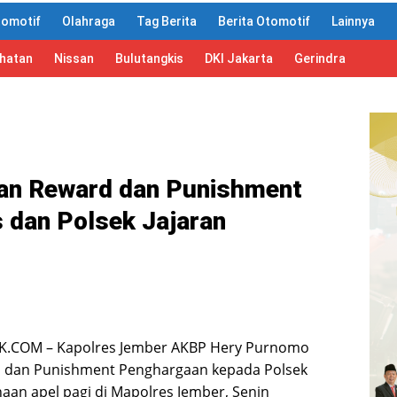
tomotif
Olahraga
Tag Berita
Berita Otomotif
Lainnya
ahatan
Nissan
Bulutangkis
DKI Jakarta
Gerindra
kan Reward dan Punishment
 dan Polsek Jajaran
K.COM – Kapolres Jember AKBP Hery Purnomo
 dan Punishment Penghargaan kepada Polsek
naan apel pagi di Mapolres Jember, Senin