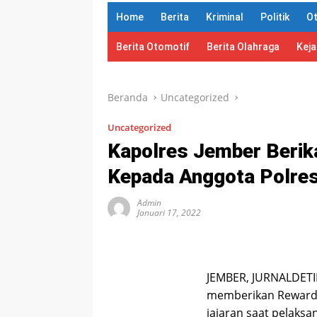
Home
Berita
Kriminal
Politik
O
Berita Otomotif
Berita Olahraga
Kej
Beranda
Uncategorized
Uncategorized
Kapolres Jember Beri
Kepada Anggota Polres
Admin
Januari 17, 2022
JEMBER, JURNALDETI
memberikan Reward
jajaran saat pelaksa