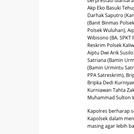
berprestasi diantar
Akp Eko Basuki Teh
Darhak Saputro (Kani
(Banit Binmas Polsek
Polsek Wuluhan), Aip
Wibisono (BA. SPKT P
Reskrim Polsek Kaliw
Aiptu Dwi Arik Susil
Satriana (Bamin Urm
(Bamin Urmintu Satr
PPA Satreskrim), Bri
Bripka Dedi Kurniyaw
Kurniawan Tahta Zak
Muhammad Sulton Wa
Kapolres berharap 
Kapolsek dalam menj
masing agar lebih ba