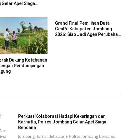
Gelar Apel Siaga
Grand Final Pemilihan Duta
GenRe Kabupaten Jombang
2026: Siap Jadi Agen Perubahan
Generasi Emas
erak Dukung Ketahanan
dengan Pendampingan
agung
i
Perkuat Kolaborasi Hadapi Kekeringan dan
Karhutla, Polres Jombang Gelar Apel Siaga
Bencana
Sun
tiwa
Jombang- Jurnal detik.com- Polres Jombang bersama