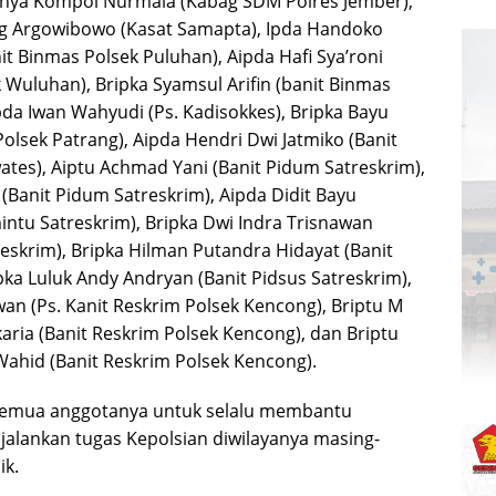
anya Kompol Nurmala (Kabag SDM Polres Jember),
ug Argowibowo (Kasat Samapta), Ipda Handoko
t Binmas Polsek Puluhan), Aipda Hafi Sya’roni
 Wuluhan), Bripka Syamsul Arifin (banit Binmas
da Iwan Wahyudi (Ps. Kadisokkes), Bripka Bayu
olsek Patrang), Aipda Hendri Dwi Jatmiko (Banit
ates), Aiptu Achmad Yani (Banit Pidum Satreskrim),
o (Banit Pidum Satreskrim), Aipda Didit Bayu
intu Satreskrim), Bripka Dwi Indra Trisnawan
eskrim), Bripka Hilman Putandra Hidayat (Banit
pka Luluk Andy Andryan (Banit Pidsus Satreskrim),
an (Ps. Kanit Reskrim Polsek Kencong), Briptu M
aria (Banit Reskrim Polsek Kencong), dan Briptu
hid (Banit Reskrim Polsek Kencong).
semua anggotanya untuk selalu membantu
alankan tugas Kepolsian diwilayanya masing-
ik.