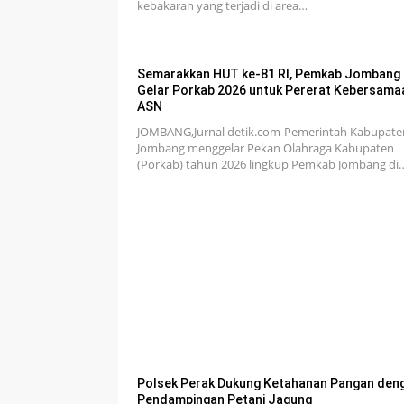
kebakaran yang terjadi di area…
Semarakkan HUT ke-81 RI, Pemkab Jombang
Gelar Porkab 2026 untuk Pererat Kebersama
ASN
JOMBANG,Jurnal detik.com-Pemerintah Kabupate
Jombang menggelar Pekan Olahraga Kabupaten
(Porkab) tahun 2026 lingkup Pemkab Jombang di
Polsek Perak Dukung Ketahanan Pangan den
Pendampingan Petani Jagung