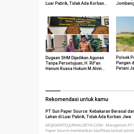
Luar Pabrik, Tidak Ada Korban
Jombang 
Jiwa
Bencana
Polsek P
Dugaan SHM Dijadikan Agunan
Pangan 
Tanpa Persetujuan, H. Rif’an
Petani J
Hanum Kuasa Hukum M.Alvin
Basyarudin Gugat BRI ke PN
Mojokerto
Rekomendasi untuk kamu
PT Sun Paper Source: Kebakaran Berasal dar
Lahan di Luar Pabrik, Tidak Ada Korban Jiwa
MOJOKERTO,JURNALDETIK.COM– Manajemen PT 
Paper Source memberikan klarifikasi terkait peris