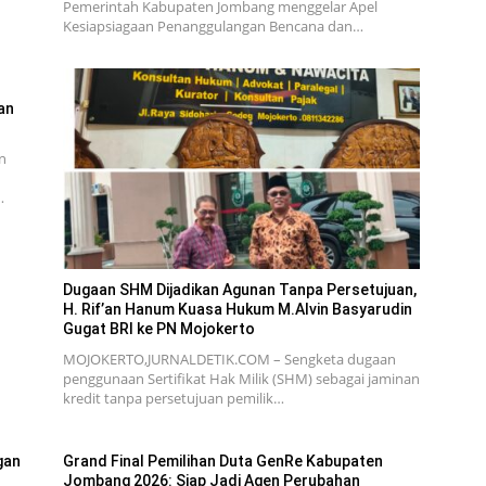
Pemerintah Kabupaten Jombang menggelar Apel
Kesiapsiagaan Penanggulangan Bencana dan…
an
n
…
Dugaan SHM Dijadikan Agunan Tanpa Persetujuan,
H. Rif’an Hanum Kuasa Hukum M.Alvin Basyarudin
Gugat BRI ke PN Mojokerto
MOJOKERTO,JURNALDETIK.COM – Sengketa dugaan
penggunaan Sertifikat Hak Milik (SHM) sebagai jaminan
kredit tanpa persetujuan pemilik…
gan
Grand Final Pemilihan Duta GenRe Kabupaten
Jombang 2026: Siap Jadi Agen Perubahan