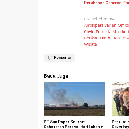
Perubahan Generasi E
Navigasi
Pos sebelumnya
Antisipasi Varian Omic
pos
Covid Polresta Mojoker
Berikan Himbauan Pro
Wisata
Komentar
Baca Juga
PT Sun Paper Source:
Perkuat 
Kebakaran Berasal dari Lahan di
Kekering