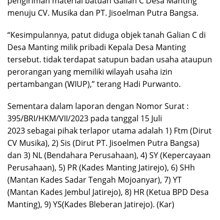
pengiriman material batuan Galian C Desa Manting
menuju CV. Musika dan PT. Jisoelman Putra Bangsa.
“Kesimpulannya, patut diduga objek tanah Galian C di
Desa Manting milik pribadi Kepala Desa Manting
tersebut. tidak terdapat satupun badan usaha ataupun
perorangan yang memiliki wilayah usaha izin
pertambangan (WIUP),” terang Hadi Purwanto.
Sementara dalam laporan dengan Nomor Surat :
395/BRI/HKM/VII/2023 pada tanggal 15 Juli
2023 sebagai pihak terlapor utama adalah 1) Ftm (Dirut
CV Musika), 2) Sis (Dirut PT. Jisoelmen Putra Bangsa)
dan 3) NL (Bendahara Perusahaan), 4) SY (Kepercayaan
Perusahaan), 5) PR (Kades Manting Jatirejo), 6) SHh
(Mantan Kades Sadar Tengah Mojoanyar), 7) YT
(Mantan Kades Jembul Jatirejo), 8) HR (Ketua BPD Desa
Manting), 9) YS(Kades Bleberan Jatirejo). (Kar)