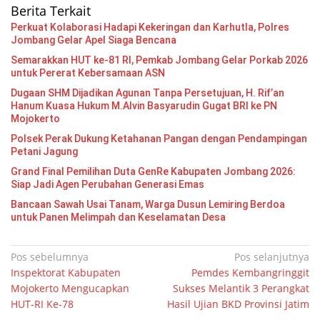
Berita Terkait
Perkuat Kolaborasi Hadapi Kekeringan dan Karhutla, Polres
Jombang Gelar Apel Siaga Bencana
Semarakkan HUT ke-81 RI, Pemkab Jombang Gelar Porkab 2026
untuk Pererat Kebersamaan ASN
Dugaan SHM Dijadikan Agunan Tanpa Persetujuan, H. Rif’an
Hanum Kuasa Hukum M.Alvin Basyarudin Gugat BRI ke PN
Mojokerto
Polsek Perak Dukung Ketahanan Pangan dengan Pendampingan
Petani Jagung
Grand Final Pemilihan Duta GenRe Kabupaten Jombang 2026:
Siap Jadi Agen Perubahan Generasi Emas
Bancaan Sawah Usai Tanam, Warga Dusun Lemiring Berdoa
untuk Panen Melimpah dan Keselamatan Desa
Navigasi
Pos sebelumnya
Pos selanjutnya
Inspektorat Kabupaten
Pemdes Kembangringgit
pos
Mojokerto Mengucapkan
Sukses Melantik 3 Perangkat
HUT-RI Ke-78
Hasil Ujian BKD Provinsi Jatim