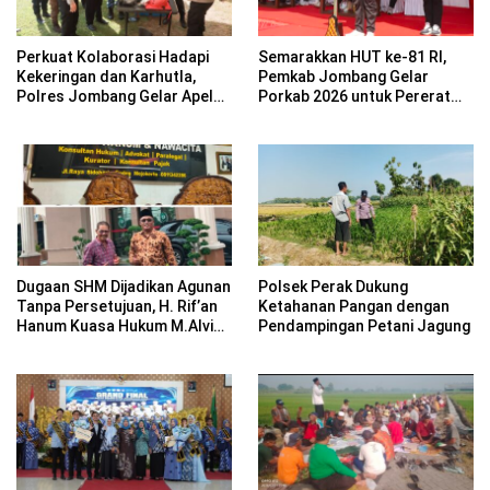
Perkuat Kolaborasi Hadapi
Semarakkan HUT ke-81 RI,
Kekeringan dan Karhutla,
Pemkab Jombang Gelar
Polres Jombang Gelar Apel
Porkab 2026 untuk Pererat
Siaga Bencana
Kebersamaan ASN
Dugaan SHM Dijadikan Agunan
Polsek Perak Dukung
Tanpa Persetujuan, H. Rif’an
Ketahanan Pangan dengan
Hanum Kuasa Hukum M.Alvin
Pendampingan Petani Jagung
Basyarudin Gugat BRI ke PN
Mojokerto