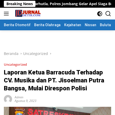
Langsung
rhutla, Polres Jombang Gelar Apel Siaga Bencana
Breaking News
Gus Af
ke
konten
Berita Otomotif
Berita Olahraga
Kejahatan
Nissan
Bulutang
Beranda
Uncategorized
Uncategorized
Laporan Ketua Barracuda Terhadap
CV. Musika dan PT. Jisoelman Putra
Bangsa, Mulai Direspon Polisi
Admin
Agustus 9, 2023