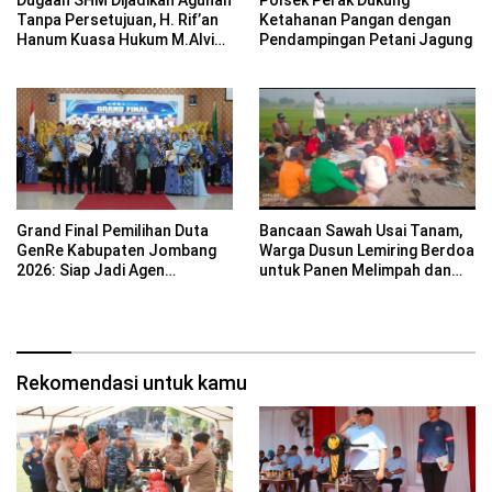
Dugaan SHM Dijadikan Agunan
Polsek Perak Dukung
Tanpa Persetujuan, H. Rif’an
Ketahanan Pangan dengan
Hanum Kuasa Hukum M.Alvin
Pendampingan Petani Jagung
Basyarudin Gugat BRI ke PN
Mojokerto
Grand Final Pemilihan Duta
Bancaan Sawah Usai Tanam,
GenRe Kabupaten Jombang
Warga Dusun Lemiring Berdoa
2026: Siap Jadi Agen
untuk Panen Melimpah dan
Perubahan Generasi Emas
Keselamatan Desa
Rekomendasi untuk kamu