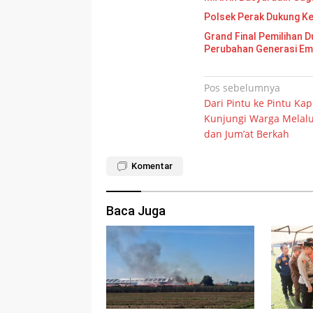
Polsek Perak Dukung K
Grand Final Pemilihan Duta Gen
Perubahan Generasi E
Navigasi
Pos sebelumnya
Dari Pintu ke Pintu Kap
pos
Kunjungi Warga Melalu
dan Jum’at Berkah
Komentar
Baca Juga