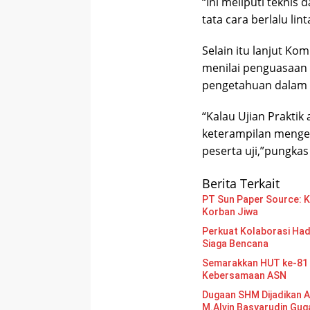
“Ini meliputi tekni
tata cara berlalu li
Selain itu lanjut Ko
menilai penguasaan
pengetahuan dalam b
“Kalau Ujian Prakti
keterampilan mengem
peserta uji,”pungka
Berita Terkait
PT Sun Paper Source: Ke
Korban Jiwa
Perkuat Kolaborasi Had
Siaga Bencana
Semarakkan HUT ke-81 
Kebersamaan ASN
Dugaan SHM Dijadikan A
M.Alvin Basyarudin Gug