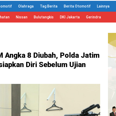
tomotif
Olahraga
Tag Berita
Berita Otomotif
Lainnya
ahatan
Nissan
Bulutangkis
DKI Jakarta
Gerindra
IM Angka 8 Diubah, Polda Jatim
iapkan Diri Sebelum Ujian