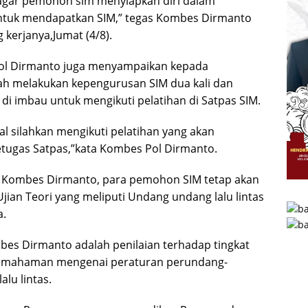
agar pemohon sim menyiapkan diri dalam
ntuk mendapatkan SIM,” tegas Kombes Dirmanto
 kerjanya,Jumat (4/8).
Pol Dirmanto juga menyampaikan kepada
ah melakukan kepengurusan SIM dua kali dan
 di imbau untuk mengikuti pelatihan di Satpas SIM.
gal silahkan mengikuti pelatihan yang akan
etugas Satpas,”kata Kombes Pol Dirmanto.
t Kombes Dirmanto, para pemohon SIM tetap akan
jian Teori yang meliputi Undang undang lalu lintas
a.
mbes Dirmanto adalah penilaian terhadap tingkat
emahaman mengenai peraturan perundang-
alu lintas.