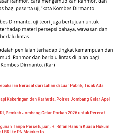
s dasar Ranmor, cara mengemudikan Ranmor, dan
ntas bagi peserta uji,”kata Kombes Dirmanto.
mbes Dirmanto, uji teori juga bertujuan untuk
 terhadap materi persepsi bahaya, wawasan dan
erlalu lintas.
k adalah penilaian terhadap tingkat kemampuan dan
udi Ranmor dan berlalu lintas di jalan bagi
s Kombes Dirmanto. (Kar)
bakaran Berasal dari Lahan di Luar Pabrik, Tidak Ada
api Kekeringan dan Karhutla, Polres Jombang Gelar Apel
RI, Pemkab Jombang Gelar Porkab 2026 untuk Pererat
gunan Tanpa Persetujuan, H. Rif’an Hanum Kuasa Hukum
at BRI ke PN Mojokerto