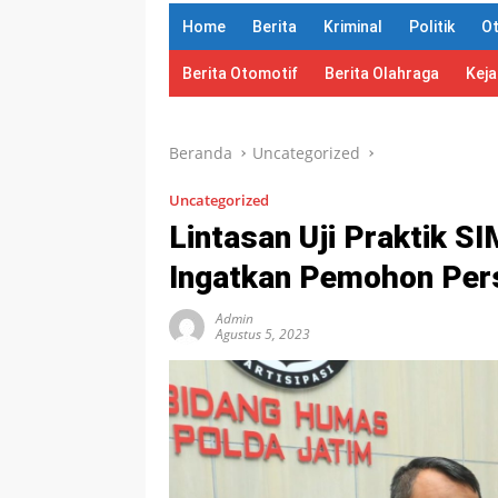
Home
Berita
Kriminal
Politik
O
Berita Otomotif
Berita Olahraga
Kej
Beranda
Uncategorized
Uncategorized
Lintasan Uji Praktik S
Ingatkan Pemohon Pers
Admin
Agustus 5, 2023