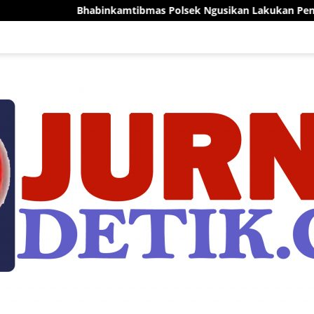
nkamtibmas Polsek Ngusikan Lakukan Peninjauan Tanaman Jag