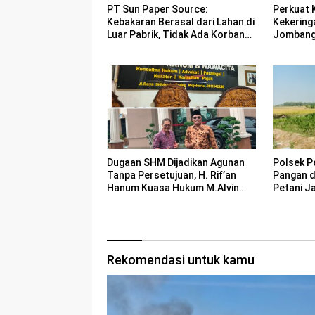
PT Sun Paper Source:
Perkuat 
Kebakaran Berasal dari Lahan di
Kekering
Luar Pabrik, Tidak Ada Korban
Jombang 
Jiwa
Bencana
Polsek P
Dugaan SHM Dijadikan Agunan
Pangan 
Tanpa Persetujuan, H. Rif’an
Petani J
Hanum Kuasa Hukum M.Alvin
Basyarudin Gugat BRI ke PN
Mojokerto
Rekomendasi untuk kamu