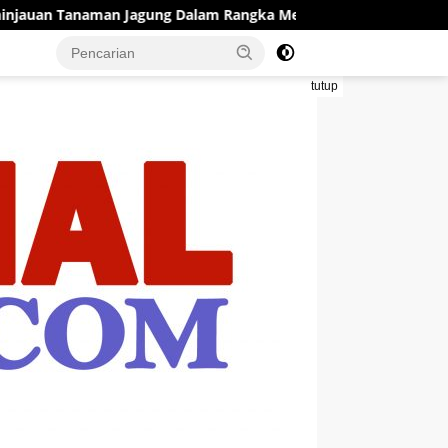
ung Dalam Rangka Mendukung Ketahanan Pangan
Juara 
tutup