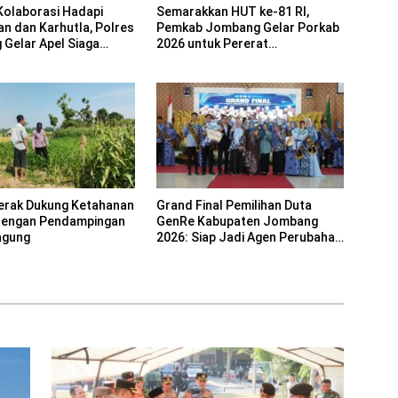
Semarakkan HUT ke-81 RI,
Kolaborasi Hadapi
Pemkab Jombang Gelar Porkab
an dan Karhutla, Polres
2026 untuk Pererat
Gelar Apel Siaga
Kebersamaan ASN
erak Dukung Ketahanan
Grand Final Pemilihan Duta
dengan Pendampingan
GenRe Kabupaten Jombang
agung
2026: Siap Jadi Agen Perubahan
Generasi Emas