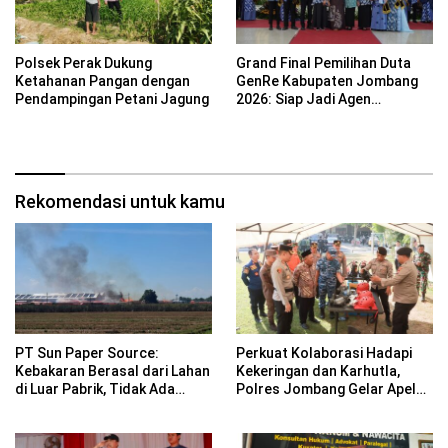
Polsek Perak Dukung
Grand Final Pemilihan Duta
Ketahanan Pangan dengan
GenRe Kabupaten Jombang
Pendampingan Petani Jagung
2026: Siap Jadi Agen
Perubahan Generasi Emas
Rekomendasi untuk kamu
PT Sun Paper Source:
Perkuat Kolaborasi Hadapi
Kebakaran Berasal dari Lahan
Kekeringan dan Karhutla,
di Luar Pabrik, Tidak Ada
Polres Jombang Gelar Apel
Korban Jiwa
Siaga Bencana