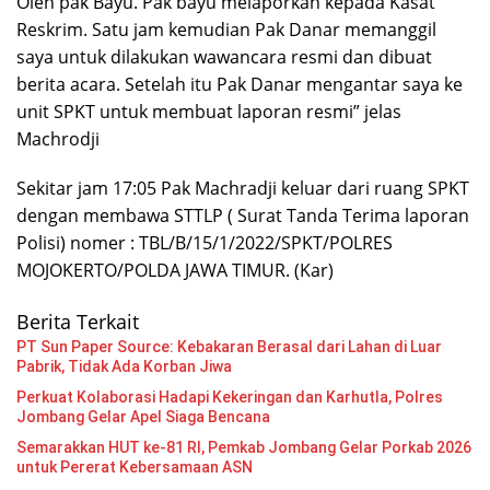
Oleh pak Bayu. Pak bayu melaporkan kepada Kasat
Reskrim. Satu jam kemudian Pak Danar memanggil
saya untuk dilakukan wawancara resmi dan dibuat
berita acara. Setelah itu Pak Danar mengantar saya ke
unit SPKT untuk membuat laporan resmi” jelas
Machrodji
Sekitar jam 17:05 Pak Machradji keluar dari ruang SPKT
dengan membawa STTLP ( Surat Tanda Terima laporan
Polisi) nomer : TBL/B/15/1/2022/SPKT/POLRES
MOJOKERTO/POLDA JAWA TIMUR. (Kar)
Berita Terkait
PT Sun Paper Source: Kebakaran Berasal dari Lahan di Luar
Pabrik, Tidak Ada Korban Jiwa
Perkuat Kolaborasi Hadapi Kekeringan dan Karhutla, Polres
Jombang Gelar Apel Siaga Bencana
Semarakkan HUT ke-81 RI, Pemkab Jombang Gelar Porkab 2026
untuk Pererat Kebersamaan ASN