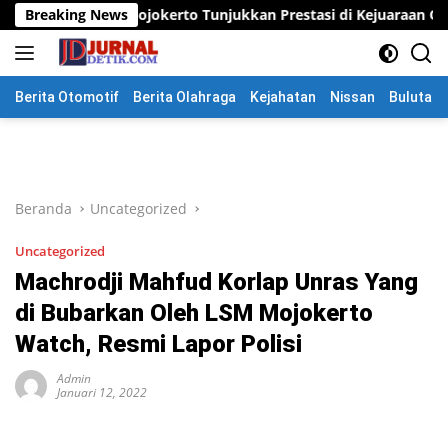
Langsung
ojokerto Tunjukkan Prestasi di Kejuaraan Open Piala Wali Kota 
Breaking News
ke
konten
Berita Otomotif
Berita Olahraga
Kejahatan
Nissan
Bulutang
Beranda
Uncategorized
Uncategorized
Machrodji Mahfud Korlap Unras Yang
di Bubarkan Oleh LSM Mojokerto
Watch, Resmi Lapor Polisi
Admin
Januari 12, 2022