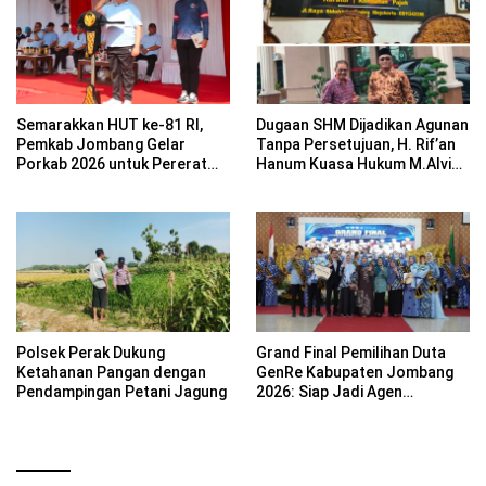
Semarakkan HUT ke-81 RI,
Dugaan SHM Dijadikan Agunan
Pemkab Jombang Gelar
Tanpa Persetujuan, H. Rif’an
Porkab 2026 untuk Pererat
Hanum Kuasa Hukum M.Alvin
Kebersamaan ASN
Basyarudin Gugat BRI ke PN
Mojokerto
Polsek Perak Dukung
Grand Final Pemilihan Duta
Ketahanan Pangan dengan
GenRe Kabupaten Jombang
Pendampingan Petani Jagung
2026: Siap Jadi Agen
Perubahan Generasi Emas