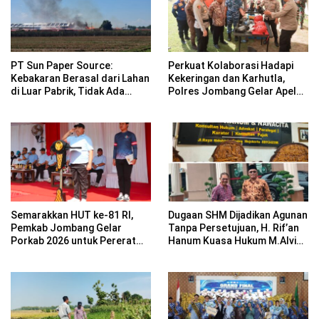
PT Sun Paper Source:
Perkuat Kolaborasi Hadapi
Kebakaran Berasal dari Lahan
Kekeringan dan Karhutla,
di Luar Pabrik, Tidak Ada
Polres Jombang Gelar Apel
Korban Jiwa
Siaga Bencana
Semarakkan HUT ke-81 RI,
Dugaan SHM Dijadikan Agunan
Pemkab Jombang Gelar
Tanpa Persetujuan, H. Rif’an
Porkab 2026 untuk Pererat
Hanum Kuasa Hukum M.Alvin
Kebersamaan ASN
Basyarudin Gugat BRI ke PN
Mojokerto