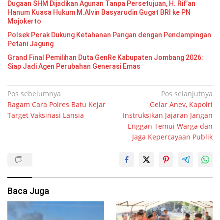
Dugaan SHM Dijadikan Agunan Tanpa Persetujuan, H. Rif’an
Hanum Kuasa Hukum M.Alvin Basyarudin Gugat BRI ke PN
Mojokerto
Polsek Perak Dukung Ketahanan Pangan dengan Pendampingan
Petani Jagung
Grand Final Pemilihan Duta GenRe Kabupaten Jombang 2026:
Siap Jadi Agen Perubahan Generasi Emas
Navigasi
Pos sebelumnya
Pos selanjutnya
Ragam Cara Polres Batu Kejar
Gelar Anev, Kapolri
pos
Target Vaksinasi Lansia
Instruksikan Jajaran Jangan
Enggan Temui Warga dan
Jaga Kepercayaan Publik
Baca Juga