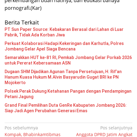
perkembangan buah hatinya, dan edukasi bahaya
pornografi.(Kar)
Berita Terkait
PT Sun Paper Source: Kebakaran Berasal dari Lahan di Luar
Pabrik, Tidak Ada Korban Jiwa
Perkuat Kolaborasi Hadapi Kekeringan dan Karhutla, Polres
Jombang Gelar Apel Siaga Bencana
Semarakkan HUT ke-81 RI, Pemkab Jombang Gelar Porkab 2026
untuk Pererat Kebersamaan ASN
Dugaan SHM Dijadikan Agunan Tanpa Persetujuan, H. Rif’an
Hanum Kuasa Hukum M.Alvin Basyarudin Gugat BRI ke PN
Mojokerto
Polsek Perak Dukung Ketahanan Pangan dengan Pendampingan
Petani Jagung
Grand Final Pemilihan Duta GenRe Kabupaten Jombang 2026:
Siap Jadi Agen Perubahan Generasi Emas
Navigasi
Pos sebelumnya
Pos selanjutnya
Kompak, Bhabinkamtibmas
Anggota DPRD Jatim Angkat
pos