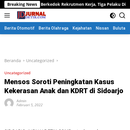
Langsung
 Berkedok Rekrutmen Kerja, Tiga Pelaku Diamankan
Breaking News
Bha
ke
konten
Berita Otomotif
Berita Olahraga
Kejahatan
Nissan
Bulutang
Beranda
Uncategorized
Uncategorized
Mensos Soroti Peningkatan Kasus
Kekerasan Anak dan KDRT di Sidoarjo
Admin
Februari 5, 2022