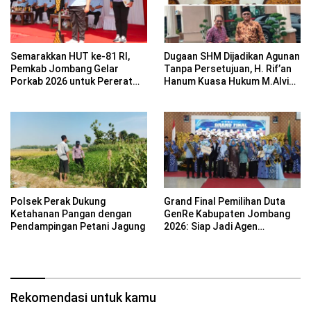
Semarakkan HUT ke-81 RI,
Dugaan SHM Dijadikan Agunan
Pemkab Jombang Gelar
Tanpa Persetujuan, H. Rif’an
Porkab 2026 untuk Pererat
Hanum Kuasa Hukum M.Alvin
Kebersamaan ASN
Basyarudin Gugat BRI ke PN
Mojokerto
Polsek Perak Dukung
Grand Final Pemilihan Duta
Ketahanan Pangan dengan
GenRe Kabupaten Jombang
Pendampingan Petani Jagung
2026: Siap Jadi Agen
Perubahan Generasi Emas
Rekomendasi untuk kamu