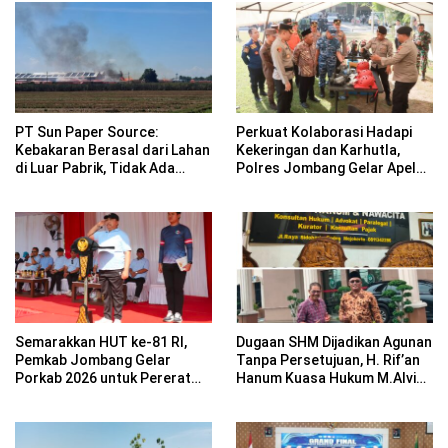
PT Sun Paper Source:
Perkuat Kolaborasi Hadapi
Kebakaran Berasal dari Lahan
Kekeringan dan Karhutla,
di Luar Pabrik, Tidak Ada
Polres Jombang Gelar Apel
Korban Jiwa
Siaga Bencana
Semarakkan HUT ke-81 RI,
Dugaan SHM Dijadikan Agunan
Pemkab Jombang Gelar
Tanpa Persetujuan, H. Rif’an
Porkab 2026 untuk Pererat
Hanum Kuasa Hukum M.Alvin
Kebersamaan ASN
Basyarudin Gugat BRI ke PN
Mojokerto