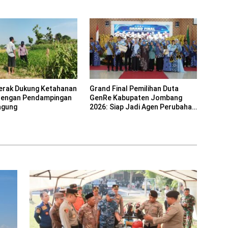
Kebersamaan ASN
erak Dukung Ketahanan
Grand Final Pemilihan Duta
dengan Pendampingan
GenRe Kabupaten Jombang
agung
2026: Siap Jadi Agen Perubahan
Generasi Emas