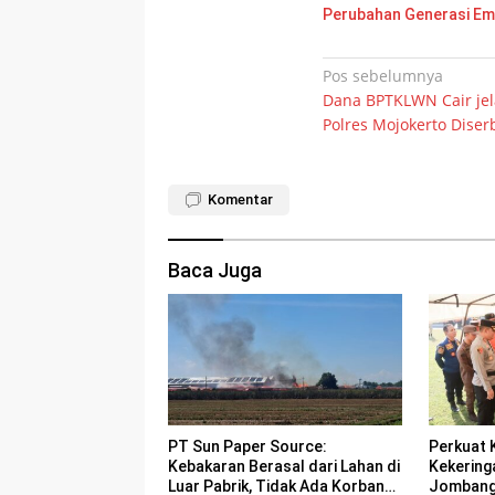
Perubahan Generasi E
Navigasi
Pos sebelumnya
Dana BPTKLWN Cair jel
pos
Polres Mojokerto Dise
Komentar
Baca Juga
PT Sun Paper Source:
Perkuat 
Kebakaran Berasal dari Lahan di
Kekering
Luar Pabrik, Tidak Ada Korban
Jombang 