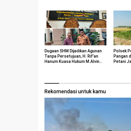
Jiwa
Bencana
Polsek P
Dugaan SHM Dijadikan Agunan
Pangan 
Tanpa Persetujuan, H. Rif’an
Petani J
Hanum Kuasa Hukum M.Alvin
Basyarudin Gugat BRI ke PN
Mojokerto
Rekomendasi untuk kamu