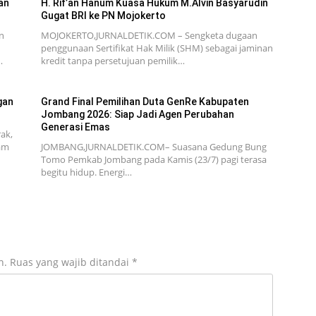
an
H. Rif’an Hanum Kuasa Hukum M.Alvin Basyarudin
Gugat BRI ke PN Mojokerto
n
MOJOKERTO,JURNALDETIK.COM – Sengketa dugaan
penggunaan Sertifikat Hak Milik (SHM) sebagai jaminan
…
kredit tanpa persetujuan pemilik…
gan
Grand Final Pemilihan Duta GenRe Kabupaten
Jombang 2026: Siap Jadi Agen Perubahan
Generasi Emas
ak,
am
JOMBANG,JURNALDETIK.COM– Suasana Gedung Bung
Tomo Pemkab Jombang pada Kamis (23/7) pagi terasa
begitu hidup. Energi…
n.
Ruas yang wajib ditandai
*