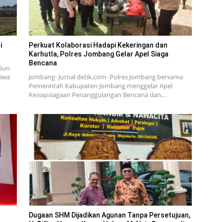
i
Perkuat Kolaborasi Hadapi Kekeringan dan
Karhutla, Polres Jombang Gelar Apel Siaga
Bencana
Sun
tiwa
Jombang- Jurnal detik.com- Polres Jombang bersama
Pemerintah Kabupaten Jombang menggelar Apel
Kesiapsiagaan Penanggulangan Bencana dan…
Dugaan SHM Dijadikan Agunan Tanpa Persetujuan,