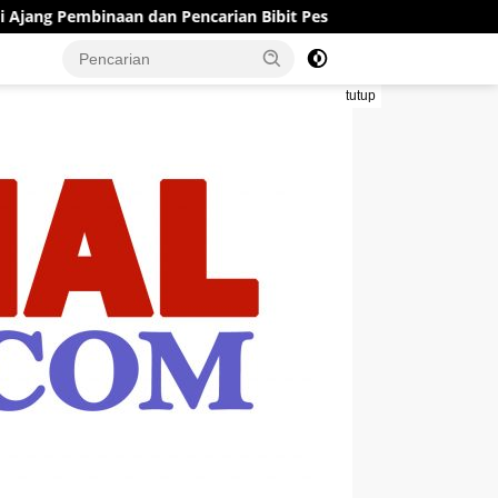
dan Pencarian Bibit Pesilat Muda
Gerak Jalan Ngoro Jom
tutup