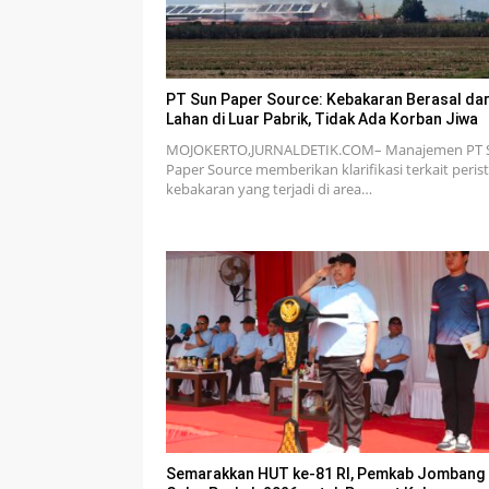
PT Sun Paper Source: Kebakaran Berasal dar
Lahan di Luar Pabrik, Tidak Ada Korban Jiwa
MOJOKERTO,JURNALDETIK.COM– Manajemen PT 
Paper Source memberikan klarifikasi terkait peris
kebakaran yang terjadi di area…
Semarakkan HUT ke-81 RI, Pemkab Jombang