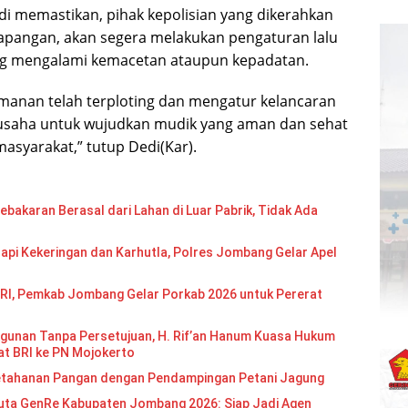
di memastikan, pihak kepolisian yang dikerahkan
lapangan, akan segera melakukan pengaturan lalu
k yang mengalami kemacetan ataupun kepadatan.
anan telah terploting dan mengatur kelancaran
rusaha untuk wujudkan mudik yang aman dan sehat
masyarakat,” tutup Dedi(Kar).
bakaran Berasal dari Lahan di Luar Pabrik, Tidak Ada
api Kekeringan dan Karhutla, Polres Jombang Gelar Apel
RI, Pemkab Jombang Gelar Porkab 2026 untuk Pererat
gunan Tanpa Persetujuan, H. Rif’an Hanum Kuasa Hukum
at BRI ke PN Mojokerto
etahanan Pangan dengan Pendampingan Petani Jagung
Re Kabupaten Jombang 2026: Siap Jadi Agen