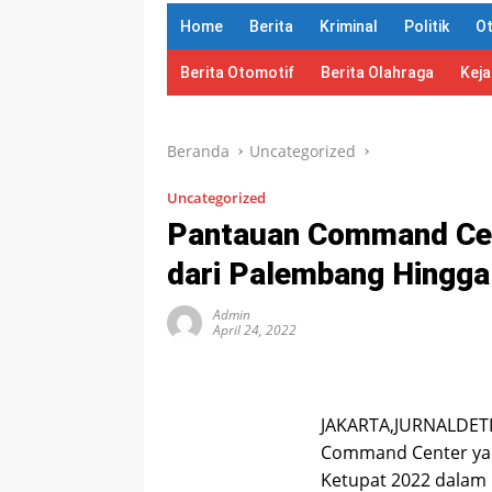
Home
Berita
Kriminal
Politik
O
Berita Otomotif
Berita Olahraga
Kej
Beranda
Uncategorized
Uncategorized
Pantauan Command Cent
dari Palembang Hingga
Admin
April 24, 2022
JAKARTA,JURNALDETI
Command Center yan
Ketupat 2022 dalam