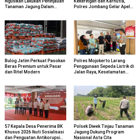
Ngusikan Lakukan Peninjauan
Kekeringan dan Karhutla,
Tanaman Jagung Dalam
Polres Jombang Gelar Apel
Rangka Mendukung
Siaga Bencana
Ketahanan Pangan
Bulog Jatim Perkuat Pasokan
Polres Mojokerto Larang
Beras Premium untuk Pasar
Penggunaan Sepeda Listrik di
dan Ritel Modern
Jalan Raya, Keselamatan
Pengguna Jadi Prioritas
57 Kepala Desa Penerima BK
Polsek Diwek Tinjau Tanaman
Khusus 2026 Ikuti Sosialisasi
Jagung Dukung Program
dan Penguatan Antikorupsi
Nasional Asta Cita