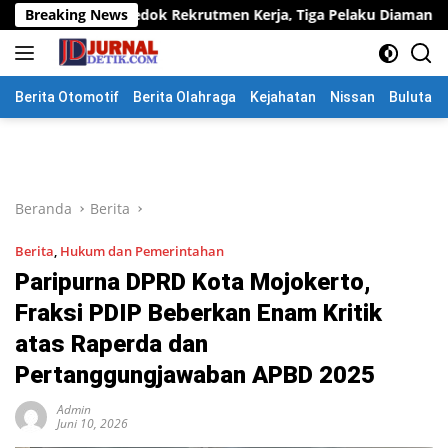
Langsung
ok Rekrutmen Kerja, Tiga Pelaku Diamankan
Breaking News
Bhabinkam
ke
konten
Berita Otomotif
Berita Olahraga
Kejahatan
Nissan
Bulutang
Beranda
Berita
Berita
,
Hukum dan Pemerintahan
Paripurna DPRD Kota Mojokerto,
Fraksi PDIP Beberkan Enam Kritik
atas Raperda dan
Pertanggungjawaban APBD 2025
Admin
Juni 10, 2026