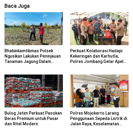
Baca Juga
Bhabinkamtibmas Polsek
Perkuat Kolaborasi Hadapi
Ngusikan Lakukan Peninjauan
Kekeringan dan Karhutla,
Tanaman Jagung Dalam
Polres Jombang Gelar Apel
Rangka Mendukung
Siaga Bencana
Ketahanan Pangan
Bulog Jatim Perkuat Pasokan
Polres Mojokerto Larang
Beras Premium untuk Pasar
Penggunaan Sepeda Listrik di
dan Ritel Modern
Jalan Raya, Keselamatan
Pengguna Jadi Prioritas