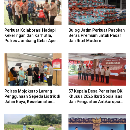
Perkuat Kolaborasi Hadapi
Bulog Jatim Perkuat Pasokan
Kekeringan dan Karhutla,
Beras Premium untuk Pasar
Polres Jombang Gelar Apel
dan Ritel Modern
Siaga Bencana
Polres Mojokerto Larang
57 Kepala Desa Penerima BK
Penggunaan Sepeda Listrik di
Khusus 2026 Ikuti Sosialisasi
Jalan Raya, Keselamatan
dan Penguatan Antikorupsi
Pengguna Jadi Prioritas
Bersama KPK RI