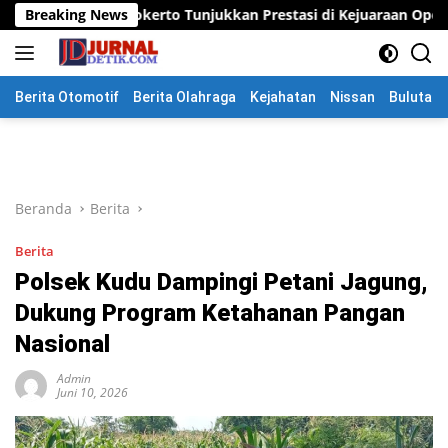
Langsung
kerto Tunjukkan Prestasi di Kejuaraan Open Piala Wali Kota Moj
Breaking News
ke
konten
Berita Otomotif
Berita Olahraga
Kejahatan
Nissan
Bulutang
Beranda
Berita
Berita
Polsek Kudu Dampingi Petani Jagung,
Dukung Program Ketahanan Pangan
Nasional
Admin
Juni 10, 2026