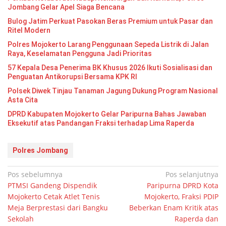
Jombang Gelar Apel Siaga Bencana
Bulog Jatim Perkuat Pasokan Beras Premium untuk Pasar dan
Ritel Modern
Polres Mojokerto Larang Penggunaan Sepeda Listrik di Jalan
Raya, Keselamatan Pengguna Jadi Prioritas
57 Kepala Desa Penerima BK Khusus 2026 Ikuti Sosialisasi dan
Penguatan Antikorupsi Bersama KPK RI
Polsek Diwek Tinjau Tanaman Jagung Dukung Program Nasional
Asta Cita
DPRD Kabupaten Mojokerto Gelar Paripurna Bahas Jawaban
Eksekutif atas Pandangan Fraksi terhadap Lima Raperda
Polres Jombang
Navigasi
Pos sebelumnya
Pos selanjutnya
PTMSI Gandeng Dispendik
Paripurna DPRD Kota
pos
Mojokerto Cetak Atlet Tenis
Mojokerto, Fraksi PDIP
Meja Berprestasi dari Bangku
Beberkan Enam Kritik atas
Sekolah
Raperda dan