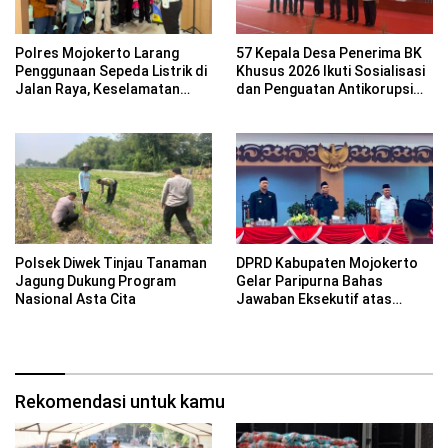
Polres Mojokerto Larang
57 Kepala Desa Penerima BK
Penggunaan Sepeda Listrik di
Khusus 2026 Ikuti Sosialisasi
Jalan Raya, Keselamatan
dan Penguatan Antikorupsi
Pengguna Jadi Prioritas
Bersama KPK RI
Polsek Diwek Tinjau Tanaman
DPRD Kabupaten Mojokerto
Jagung Dukung Program
Gelar Paripurna Bahas
Nasional Asta Cita
Jawaban Eksekutif atas
Pandangan Fraksi terhadap
Lima Raperda
Rekomendasi untuk kamu