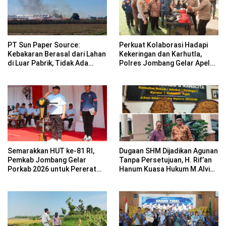
PT Sun Paper Source:
Perkuat Kolaborasi Hadapi
Kebakaran Berasal dari Lahan
Kekeringan dan Karhutla,
di Luar Pabrik, Tidak Ada
Polres Jombang Gelar Apel
Korban Jiwa
Siaga Bencana
Semarakkan HUT ke-81 RI,
Dugaan SHM Dijadikan Agunan
Pemkab Jombang Gelar
Tanpa Persetujuan, H. Rif’an
Porkab 2026 untuk Pererat
Hanum Kuasa Hukum M.Alvin
Kebersamaan ASN
Basyarudin Gugat BRI ke PN
Mojokerto