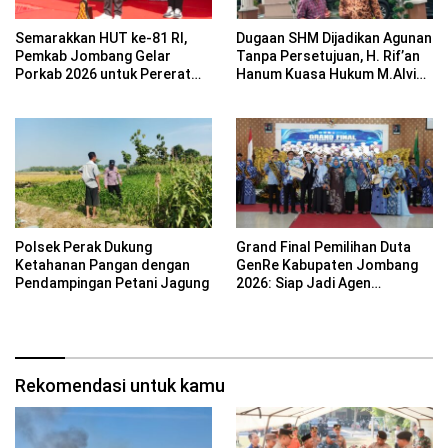
Semarakkan HUT ke-81 RI,
Dugaan SHM Dijadikan Agunan
Pemkab Jombang Gelar
Tanpa Persetujuan, H. Rif’an
Porkab 2026 untuk Pererat
Hanum Kuasa Hukum M.Alvin
Kebersamaan ASN
Basyarudin Gugat BRI ke PN
Mojokerto
Polsek Perak Dukung
Grand Final Pemilihan Duta
Ketahanan Pangan dengan
GenRe Kabupaten Jombang
Pendampingan Petani Jagung
2026: Siap Jadi Agen
Perubahan Generasi Emas
Rekomendasi untuk kamu