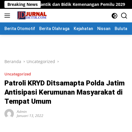
Langsung
lantik dan Bidik Kemenangan Pemilu 2029
Breaking News
Lahan Milik 
ke
konten
Berita Otomotif
Berita Olahraga
Kejahatan
Nissan
Bulutang
Beranda
Uncategorized
Uncategorized
Patroli KRYD Ditsamapta Polda Jatim
Antisipasi Kerumunan Masyarakat di
Tempat Umum
Admin
Januari 13, 2022