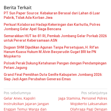
Berita Terkait
PT Sun Paper Source: Kebakaran Berasal dari Lahan di Luar
Pabrik, Tidak Ada Korban Jiwa
Perkuat Kolaborasi Hadapi Kekeringan dan Karhutla, Polres
Jombang Gelar Apel Siaga Bencana
Semarakkan HUT ke-81 RI, Pemkab Jombang Gelar Porkab 2026
untuk Pererat Kebersamaan ASN
Dugaan SHM Dijadikan Agunan Tanpa Persetujuan, H. Rif’an
Hanum Kuasa Hukum M.Alvin Basyarudin Gugat BRI ke PN
Mojokerto
Polsek Perak Dukung Ketahanan Pangan dengan Pendampingan
Petani Jagung
Grand Final Pemilihan Duta GenRe Kabupaten Jombang 2026:
Siap Jadi Agen Perubahan Generasi Emas
Navigasi
Pos sebelumnya
Pos selanjutnya
Gelar Anev, Kapolri
Jaga Stamina, Personel Polres
pos
Instruksikan Jajaran Jangan
Mojokerto Laksanakan
Enggan Temui Warga dan
Olahraga Pagi Dengan