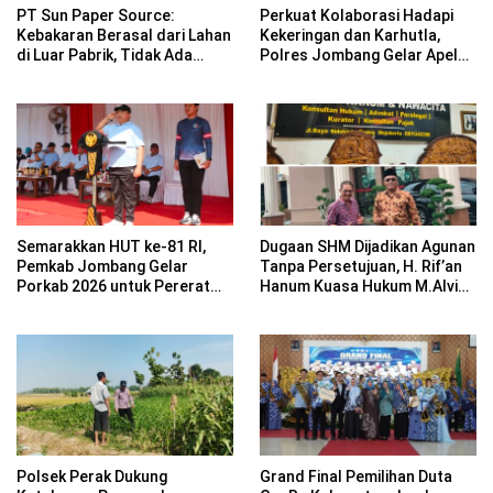
PT Sun Paper Source:
Perkuat Kolaborasi Hadapi
Kebakaran Berasal dari Lahan
Kekeringan dan Karhutla,
di Luar Pabrik, Tidak Ada
Polres Jombang Gelar Apel
Korban Jiwa
Siaga Bencana
Semarakkan HUT ke-81 RI,
Dugaan SHM Dijadikan Agunan
Pemkab Jombang Gelar
Tanpa Persetujuan, H. Rif’an
Porkab 2026 untuk Pererat
Hanum Kuasa Hukum M.Alvin
Kebersamaan ASN
Basyarudin Gugat BRI ke PN
Mojokerto
Polsek Perak Dukung
Grand Final Pemilihan Duta