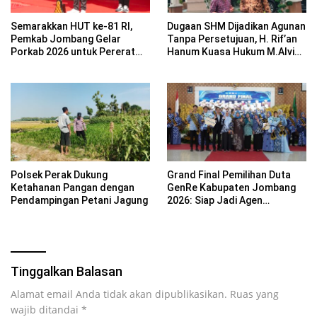
Semarakkan HUT ke-81 RI,
Dugaan SHM Dijadikan Agunan
Pemkab Jombang Gelar
Tanpa Persetujuan, H. Rif’an
Porkab 2026 untuk Pererat
Hanum Kuasa Hukum M.Alvin
Kebersamaan ASN
Basyarudin Gugat BRI ke PN
Mojokerto
Polsek Perak Dukung
Grand Final Pemilihan Duta
Ketahanan Pangan dengan
GenRe Kabupaten Jombang
Pendampingan Petani Jagung
2026: Siap Jadi Agen
Perubahan Generasi Emas
Tinggalkan Balasan
Alamat email Anda tidak akan dipublikasikan.
Ruas yang
wajib ditandai
*