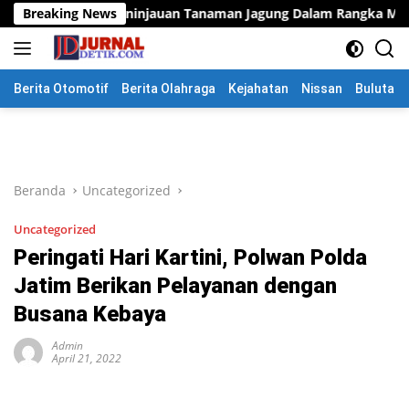
Langsung
eninjauan Tanaman Jagung Dalam Rangka Mendukung Ketahana
Breaking News
ke
konten
Berita Otomotif
Berita Olahraga
Kejahatan
Nissan
Bulutang
Beranda
Uncategorized
Uncategorized
Peringati Hari Kartini, Polwan Polda
Jatim Berikan Pelayanan dengan
Busana Kebaya
Admin
April 21, 2022