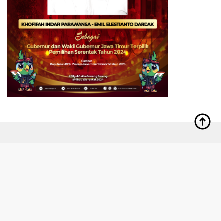
Indeks
Kode Etik
Redaksi
Privacy Policy
Disclaimer
Pedoman Media Siber
Copyright © 2024 JurnalDetik.com