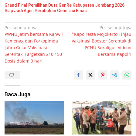
Grand Final Pemilihan Duta GenRe Kabupaten Jombang 2026:
Siap Jadi Agen Perubahan Generasi Emas
Navigasi
Pos sebelumnya
Pos selanjutnya
PWNU Jatim bersama Kanwil
*Kapolresta Mojokerto Tinjau
pos
Kemenag dan Forkopimda
Vaksinasi Booster Serentak di
Jatim Gelar Vaksinasi
PCNU Sekaligus Vidcon
Serentak, Targetkan 210.150
Bersama Kapolri
Dosis dalam 3 hari
Baca Juga