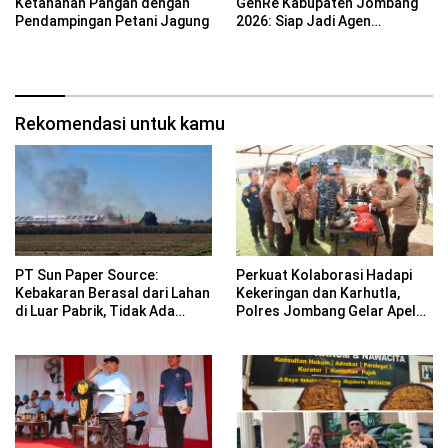
Ketahanan Pangan dengan
GenRe Kabupaten Jombang
Pendampingan Petani Jagung
2026: Siap Jadi Agen
Perubahan Generasi Emas
Rekomendasi untuk kamu
PT Sun Paper Source:
Perkuat Kolaborasi Hadapi
Kebakaran Berasal dari Lahan
Kekeringan dan Karhutla,
di Luar Pabrik, Tidak Ada
Polres Jombang Gelar Apel
Korban Jiwa
Siaga Bencana