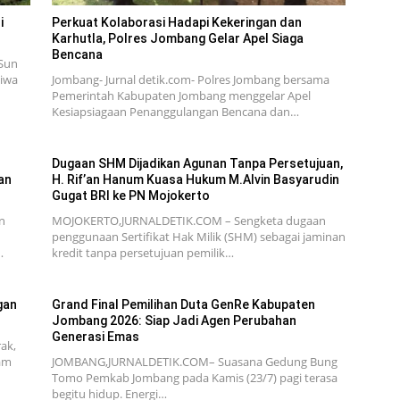
i
Perkuat Kolaborasi Hadapi Kekeringan dan
Karhutla, Polres Jombang Gelar Apel Siaga
Bencana
Sun
tiwa
Jombang- Jurnal detik.com- Polres Jombang bersama
Pemerintah Kabupaten Jombang menggelar Apel
Kesiapsiagaan Penanggulangan Bencana dan…
Dugaan SHM Dijadikan Agunan Tanpa Persetujuan,
an
H. Rif’an Hanum Kuasa Hukum M.Alvin Basyarudin
Gugat BRI ke PN Mojokerto
n
MOJOKERTO,JURNALDETIK.COM – Sengketa dugaan
penggunaan Sertifikat Hak Milik (SHM) sebagai jaminan
…
kredit tanpa persetujuan pemilik…
gan
Grand Final Pemilihan Duta GenRe Kabupaten
Jombang 2026: Siap Jadi Agen Perubahan
Generasi Emas
ak,
am
JOMBANG,JURNALDETIK.COM– Suasana Gedung Bung
Tomo Pemkab Jombang pada Kamis (23/7) pagi terasa
begitu hidup. Energi…