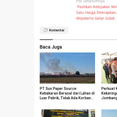
Navigasi
Pos sebelumnya
Pastikan Kebijakan Mi
pos
Satu Harga Diterapkan,
Mojokerto Gelar Sidak
Komentar
Baca Juga
PT Sun Paper Source:
Perkuat 
Kebakaran Berasal dari Lahan di
Kekering
Luar Pabrik, Tidak Ada Korban
Jombang 
Jiwa
Bencana