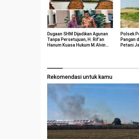
Dugaan SHM Dijadikan Agunan
Polsek P
Tanpa Persetujuan, H. Rif’an
Pangan 
Hanum Kuasa Hukum M.Alvin
Petani J
Basyarudin Gugat BRI ke PN
Mojokerto
Rekomendasi untuk kamu