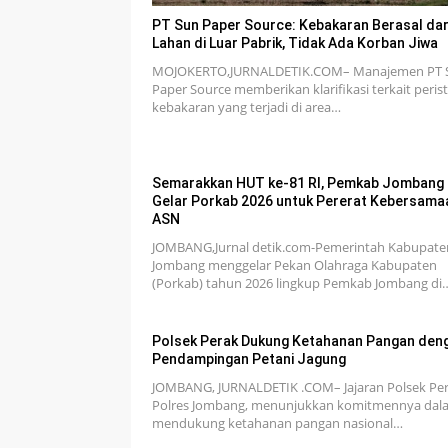
PT Sun Paper Source: Kebakaran Berasal dar
Lahan di Luar Pabrik, Tidak Ada Korban Jiwa
MOJOKERTO,JURNALDETIK.COM– Manajemen PT 
Paper Source memberikan klarifikasi terkait peris
kebakaran yang terjadi di area…
Semarakkan HUT ke-81 RI, Pemkab Jombang
Gelar Porkab 2026 untuk Pererat Kebersama
ASN
JOMBANG,Jurnal detik.com-Pemerintah Kabupate
Jombang menggelar Pekan Olahraga Kabupaten
(Porkab) tahun 2026 lingkup Pemkab Jombang di
Polsek Perak Dukung Ketahanan Pangan den
Pendampingan Petani Jagung
JOMBANG, JURNALDETIK .COM– Jajaran Polsek Per
Polres Jombang, menunjukkan komitmennya dal
mendukung ketahanan pangan nasional…