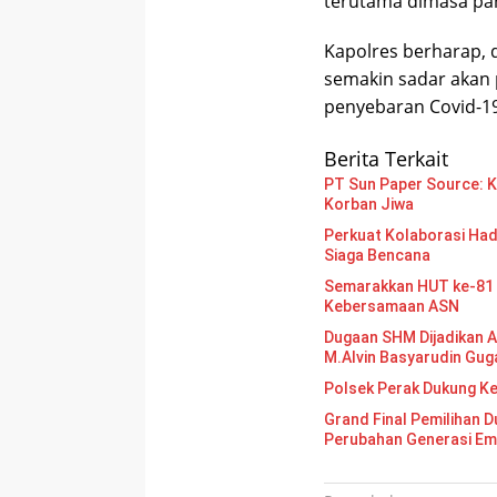
terutama dimasa pan
Kapolres berharap, d
semakin sadar akan 
penyebaran Covid-19
Berita Terkait
PT Sun Paper Source: Ke
Korban Jiwa
Perkuat Kolaborasi Had
Siaga Bencana
Semarakkan HUT ke-81 
Kebersamaan ASN
Dugaan SHM Dijadikan A
M.Alvin Basyarudin Gug
Polsek Perak Dukung K
Grand Final Pemilihan Duta Gen
Perubahan Generasi E