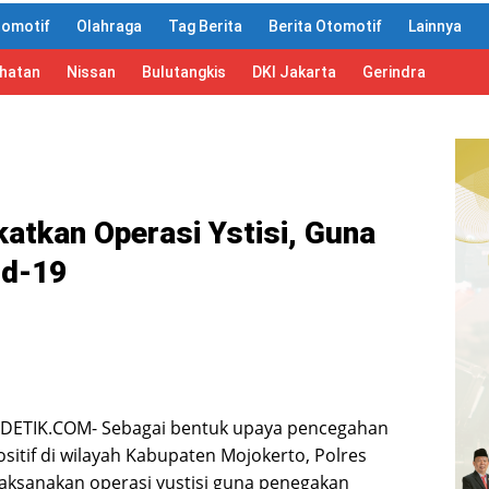
tomotif
Olahraga
Tag Berita
Berita Otomotif
Lainnya
ahatan
Nissan
Bulutangkis
DKI Jakarta
Gerindra
atkan Operasi Ystisi, Guna
id-19
DETIK.COM- Sebagai bentuk upaya pencegahan
sitif di wilayah Kabupaten Mojokerto, Polres
aksanakan operasi yustisi guna penegakan