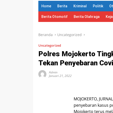
Home
Berita
Kriminal
Politik
O
Berita Otomotif
Berita Olahraga
Kej
Beranda
Uncategorized
Uncategorized
Polres Mojokerto Tingk
Tekan Penyebaran Cov
Admin
Januari 21, 2022
MOJOKERTO, JURNAL
penyebaran kasus po
Mojokerto terus mel