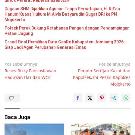
untuk Pererat Kebersamaan ASN
Dugaan SHM Dijadikan Agunan Tanpa Persetujuan, H. Rif’an
Hanum Kuasa Hukum M.Alvin Basyarudin Gugat BRI ke PN
Mojokerto
Polsek Perak Dukung Ketahanan Pangan dengan Pendampingan
Petani Jagung
Grand Final Pemilihan Duta GenRe Kabupaten Jombang 2026:
Siap Jadi Agen Perubahan Generasi Emas
Navigasi
Pos sebelumnya
Pos selanjutnya
Reses Rizky Pancasilawan
Pimpin Sertijab Kasat dan
pos
Hadirkan Da’i dan WCC
Kapolsek, Ini Pesan Kapolres
Mojokerto
Baca Juga