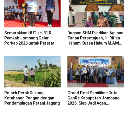
Semarakkan HUT ke-81 RI,
Dugaan SHM Dijadikan Agunan
Pemkab Jombang Gelar
Tanpa Persetujuan, H. Rif’an
Porkab 2026 untuk Pererat
Hanum Kuasa Hukum M.Alvin
Kebersamaan ASN
Basyarudin Gugat BRI ke PN
Mojokerto
Polsek Perak Dukung
Grand Final Pemilihan Duta
Ketahanan Pangan dengan
GenRe Kabupaten Jombang
Pendampingan Petani Jagung
2026: Siap Jadi Agen
Perubahan Generasi Emas