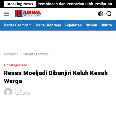
Langsung
ang Pembinaan dan Pencarian Bibit Pesilat Muda
Breaking News
Gerak J
ke
konten
Berita Otomotif
Berita Olahraga
Kejahatan
Nissan
Bulutang
Beranda
Uncategorized
Uncategorized
Reses Moeljadi Dibanjiri Keluh Kesah
Warga
Admin
Juli 9, 2022