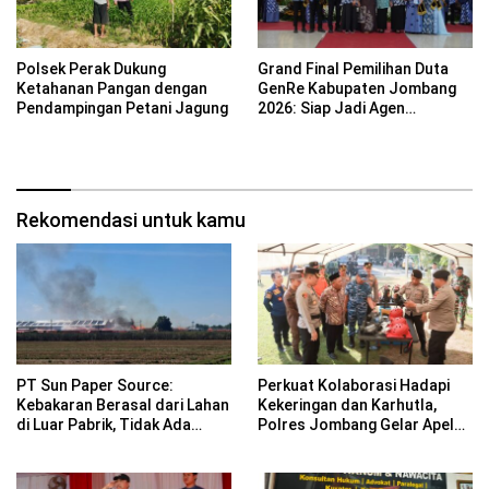
Polsek Perak Dukung
Grand Final Pemilihan Duta
Ketahanan Pangan dengan
GenRe Kabupaten Jombang
Pendampingan Petani Jagung
2026: Siap Jadi Agen
Perubahan Generasi Emas
Rekomendasi untuk kamu
PT Sun Paper Source:
Perkuat Kolaborasi Hadapi
Kebakaran Berasal dari Lahan
Kekeringan dan Karhutla,
di Luar Pabrik, Tidak Ada
Polres Jombang Gelar Apel
Korban Jiwa
Siaga Bencana