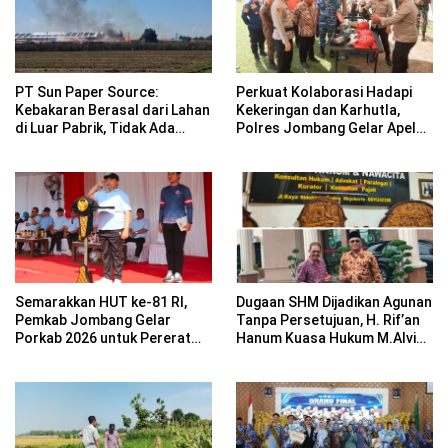
PT Sun Paper Source:
Perkuat Kolaborasi Hadapi
Kebakaran Berasal dari Lahan
Kekeringan dan Karhutla,
di Luar Pabrik, Tidak Ada
Polres Jombang Gelar Apel
Korban Jiwa
Siaga Bencana
Semarakkan HUT ke-81 RI,
Dugaan SHM Dijadikan Agunan
Pemkab Jombang Gelar
Tanpa Persetujuan, H. Rif’an
Porkab 2026 untuk Pererat
Hanum Kuasa Hukum M.Alvin
Kebersamaan ASN
Basyarudin Gugat BRI ke PN
Mojokerto