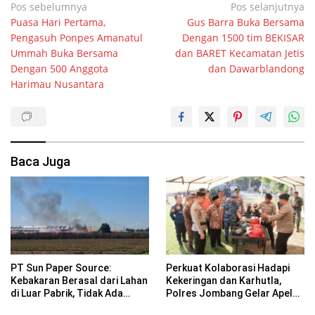
Navigasi
Pos sebelumnya
Pos selanjutnya
Puasa Hari Pertama,
Gus Barra Buka Bersama
pos
Pengasuh Ponpes Amanatul
Dengan 1500 tim BEKISAR
Ummah Buka Bersama
dan BARET Kecamatan Jetis
Dengan 500 Anggota
dan Dawarblandong
Harimau Nusantara
Baca Juga
PT Sun Paper Source:
Perkuat Kolaborasi Hadapi
Kebakaran Berasal dari Lahan
Kekeringan dan Karhutla,
di Luar Pabrik, Tidak Ada
Polres Jombang Gelar Apel
Korban Jiwa
Siaga Bencana