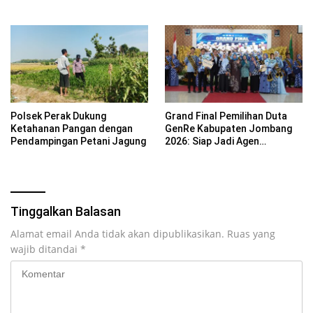
Kebersamaan ASN
Basyarudin Gugat BRI ke PN
Mojokerto
Polsek Perak Dukung
Grand Final Pemilihan Duta
Ketahanan Pangan dengan
GenRe Kabupaten Jombang
Pendampingan Petani Jagung
2026: Siap Jadi Agen
Perubahan Generasi Emas
Tinggalkan Balasan
Alamat email Anda tidak akan dipublikasikan.
Ruas yang
wajib ditandai
*