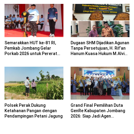
Semarakkan HUT ke-81 RI,
Dugaan SHM Dijadikan Agunan
Pemkab Jombang Gelar
Tanpa Persetujuan, H. Rif’an
Porkab 2026 untuk Pererat
Hanum Kuasa Hukum M.Alvin
Kebersamaan ASN
Basyarudin Gugat BRI ke PN
Mojokerto
Polsek Perak Dukung
Grand Final Pemilihan Duta
Ketahanan Pangan dengan
GenRe Kabupaten Jombang
Pendampingan Petani Jagung
2026: Siap Jadi Agen
Perubahan Generasi Emas