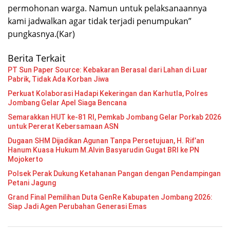
permohonan warga. Namun untuk pelaksanaannya
kami jadwalkan agar tidak terjadi penumpukan”
pungkasnya.(Kar)
Berita Terkait
PT Sun Paper Source: Kebakaran Berasal dari Lahan di Luar
Pabrik, Tidak Ada Korban Jiwa
Perkuat Kolaborasi Hadapi Kekeringan dan Karhutla, Polres
Jombang Gelar Apel Siaga Bencana
Semarakkan HUT ke-81 RI, Pemkab Jombang Gelar Porkab 2026
untuk Pererat Kebersamaan ASN
Dugaan SHM Dijadikan Agunan Tanpa Persetujuan, H. Rif’an
Hanum Kuasa Hukum M.Alvin Basyarudin Gugat BRI ke PN
Mojokerto
Polsek Perak Dukung Ketahanan Pangan dengan Pendampingan
Petani Jagung
Grand Final Pemilihan Duta GenRe Kabupaten Jombang 2026:
Siap Jadi Agen Perubahan Generasi Emas