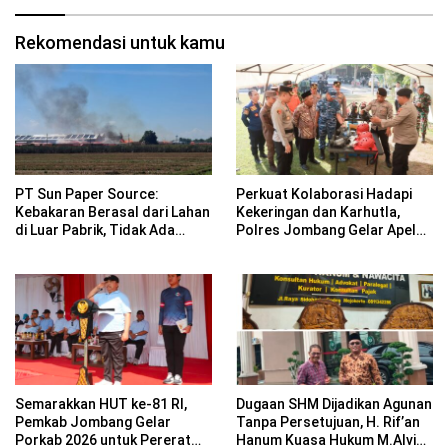
Rekomendasi untuk kamu
PT Sun Paper Source:
Perkuat Kolaborasi Hadapi
Kebakaran Berasal dari Lahan
Kekeringan dan Karhutla,
di Luar Pabrik, Tidak Ada
Polres Jombang Gelar Apel
Korban Jiwa
Siaga Bencana
Semarakkan HUT ke-81 RI,
Dugaan SHM Dijadikan Agunan
Pemkab Jombang Gelar
Tanpa Persetujuan, H. Rif’an
Porkab 2026 untuk Pererat
Hanum Kuasa Hukum M.Alvin