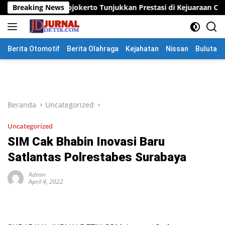
Langsung
jokerto Tunjukkan Prestasi di Kejuaraan Open Piala Wali Kota M
Breaking News
ke
konten
Berita Otomotif
Berita Olahraga
Kejahatan
Nissan
Bulutang
Beranda
Uncategorized
Uncategorized
SIM Cak Bhabin Inovasi Baru
Satlantas Polrestabes Surabaya
Admin
April 4, 2022