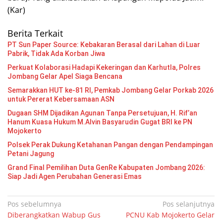
(Kar)
Berita Terkait
PT Sun Paper Source: Kebakaran Berasal dari Lahan di Luar
Pabrik, Tidak Ada Korban Jiwa
Perkuat Kolaborasi Hadapi Kekeringan dan Karhutla, Polres
Jombang Gelar Apel Siaga Bencana
Semarakkan HUT ke-81 RI, Pemkab Jombang Gelar Porkab 2026
untuk Pererat Kebersamaan ASN
Dugaan SHM Dijadikan Agunan Tanpa Persetujuan, H. Rif’an
Hanum Kuasa Hukum M.Alvin Basyarudin Gugat BRI ke PN
Mojokerto
Polsek Perak Dukung Ketahanan Pangan dengan Pendampingan
Petani Jagung
Grand Final Pemilihan Duta GenRe Kabupaten Jombang 2026:
Siap Jadi Agen Perubahan Generasi Emas
Navigasi
Pos sebelumnya
Pos selanjutnya
Diberangkatkan Wabup Gus
PCNU Kab Mojokerto Gelar
pos