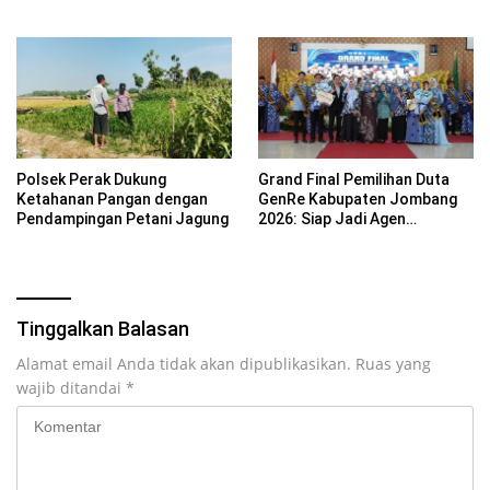
Kebersamaan ASN
Basyarudin Gugat BRI ke PN
Mojokerto
Polsek Perak Dukung
Grand Final Pemilihan Duta
Ketahanan Pangan dengan
GenRe Kabupaten Jombang
Pendampingan Petani Jagung
2026: Siap Jadi Agen
Perubahan Generasi Emas
Tinggalkan Balasan
Alamat email Anda tidak akan dipublikasikan.
Ruas yang
wajib ditandai
*