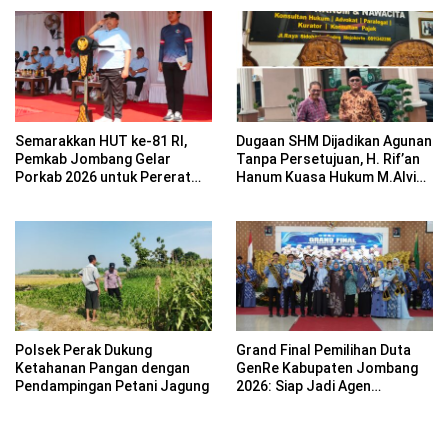
Semarakkan HUT ke-81 RI,
Dugaan SHM Dijadikan Agunan
Pemkab Jombang Gelar
Tanpa Persetujuan, H. Rif’an
Porkab 2026 untuk Pererat
Hanum Kuasa Hukum M.Alvin
Kebersamaan ASN
Basyarudin Gugat BRI ke PN
Mojokerto
Polsek Perak Dukung
Grand Final Pemilihan Duta
Ketahanan Pangan dengan
GenRe Kabupaten Jombang
Pendampingan Petani Jagung
2026: Siap Jadi Agen
Perubahan Generasi Emas