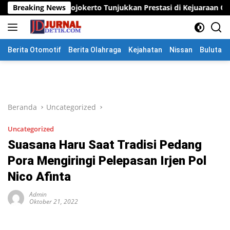
Langsung
ojokerto Tunjukkan Prestasi di Kejuaraan Open Piala Wali Kota 
Breaking News
ke
konten
Berita Otomotif
Berita Olahraga
Kejahatan
Nissan
Bulutang
Beranda
Uncategorized
Uncategorized
Suasana Haru Saat Tradisi Pedang
Pora Mengiringi Pelepasan Irjen Pol
Nico Afinta
Admin
Oktober 21, 2022