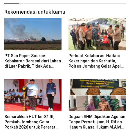
Rekomendasi untuk kamu
PT Sun Paper Source:
Perkuat Kolaborasi Hadapi
Kebakaran Berasal dari Lahan
Kekeringan dan Karhutla,
di Luar Pabrik, Tidak Ada
Polres Jombang Gelar Apel
Korban Jiwa
Siaga Bencana
Semarakkan HUT ke-81 RI,
Dugaan SHM Dijadikan Agunan
Pemkab Jombang Gelar
Tanpa Persetujuan, H. Rif’an
Porkab 2026 untuk Pererat
Hanum Kuasa Hukum M.Alvin