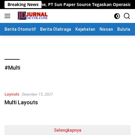
Langsung
olice Line, PT Sun Paper Source Tegaskan Operasional Tetap Ber
Breaking News
ke
konten
Berita Otomotif
Berita Olahraga
Kejahatan
Nissan
Bulutang
#Multi
Layouts
Desember 15, 2021
Multi Layouts
Selengkapnya