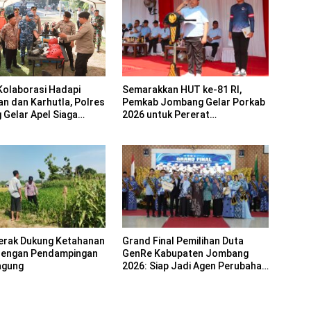
Semarakkan HUT ke-81 RI,
Kolaborasi Hadapi
Pemkab Jombang Gelar Porkab
an dan Karhutla, Polres
2026 untuk Pererat
Gelar Apel Siaga
Kebersamaan ASN
erak Dukung Ketahanan
Grand Final Pemilihan Duta
dengan Pendampingan
GenRe Kabupaten Jombang
agung
2026: Siap Jadi Agen Perubahan
Generasi Emas