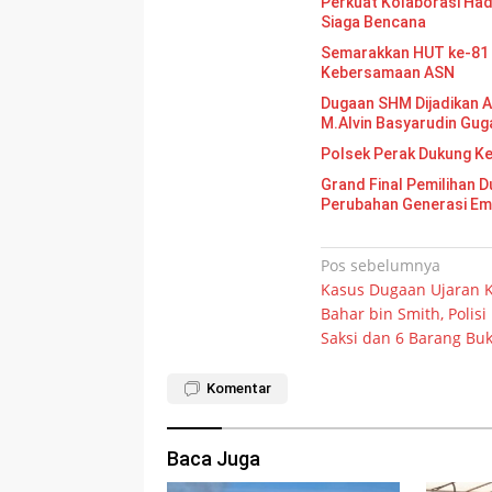
Perkuat Kolaborasi Had
Siaga Bencana
Semarakkan HUT ke-81 
Kebersamaan ASN
Dugaan SHM Dijadikan A
M.Alvin Basyarudin Gug
Polsek Perak Dukung K
Grand Final Pemilihan Duta Gen
Perubahan Generasi E
Navigasi
Pos sebelumnya
Kasus Dugaan Ujaran 
pos
Bahar bin Smith, Polisi
Saksi dan 6 Barang Buk
Komentar
Baca Juga