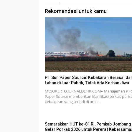
Rekomendasi untuk kamu
PT Sun Paper Source: Kebakaran Berasal dar
Lahan di Luar Pabrik, Tidak Ada Korban Jiwa
MOJOKERTO,JURNALDETIK.COM– Manajemen PT 
Paper Source memberikan klarifikasi terkait peris
kebakaran yang terjadi di area…
Semarakkan HUT ke-81 RI, Pemkab Jombang
Gelar Porkab 2026 untuk Pererat Kebersama