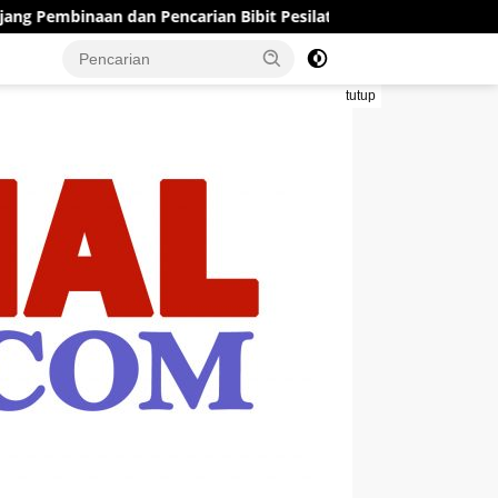
n Pencarian Bibit Pesilat Muda
Gerak Jalan Ngoro Jomba
tutup