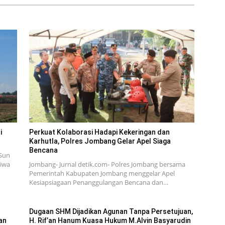
i
Perkuat Kolaborasi Hadapi Kekeringan dan
Karhutla, Polres Jombang Gelar Apel Siaga
Bencana
Sun
tiwa
Jombang- Jurnal detik.com- Polres Jombang bersama
Pemerintah Kabupaten Jombang menggelar Apel
Kesiapsiagaan Penanggulangan Bencana dan…
Dugaan SHM Dijadikan Agunan Tanpa Persetujuan,
an
H. Rif’an Hanum Kuasa Hukum M.Alvin Basyarudin