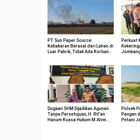
PT Sun Paper Source:
Perkuat 
Kebakaran Berasal dari Lahan di
Kekering
Luar Pabrik, Tidak Ada Korban
Jombang 
Jiwa
Bencana
Dugaan SHM Dijadikan Agunan
Polsek P
Tanpa Persetujuan, H. Rif’an
Pangan 
Hanum Kuasa Hukum M.Alvin
Petani J
Basyarudin Gugat BRI ke PN
Mojokerto