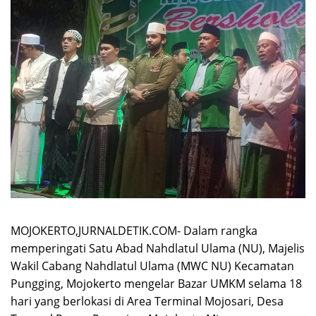
MOJOKERTO,JURNALDETIK.COM- Dalam rangka
memperingati Satu Abad Nahdlatul Ulama (NU), Majelis
Wakil Cabang Nahdlatul Ulama (MWC NU) Kecamatan
Pungging, Mojokerto mengelar Bazar UMKM selama 18
hari yang berlokasi di Area Terminal Mojosari, Desa