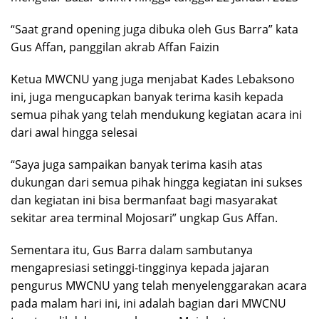
“Saat grand opening juga dibuka oleh Gus Barra” kata
Gus Affan, panggilan akrab Affan Faizin
Ketua MWCNU yang juga menjabat Kades Lebaksono
ini, juga mengucapkan banyak terima kasih kepada
semua pihak yang telah mendukung kegiatan acara ini
dari awal hingga selesai
“Saya juga sampaikan banyak terima kasih atas
dukungan dari semua pihak hingga kegiatan ini sukses
dan kegiatan ini bisa bermanfaat bagi masyarakat
sekitar area terminal Mojosari” ungkap Gus Affan.
Sementara itu, Gus Barra dalam sambutanya
mengapresiasi setinggi-tingginya kepada jajaran
pengurus MWCNU yang telah menyelenggarakan acara
pada malam hari ini, ini adalah bagian dari MWCNU