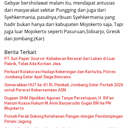
Gebyar bersholawat malam itu, mendapat antusias
dari masyarakat sekitar Pungging dan juga dari
Syehkermania, pasalnya,ribuan Syehkermania yang
hadir bukan hanya dari kabupaten Mojokerto saja. Tapi
juga luar Mojokerto seperti Pasuruan,Sidoarjo, Gresik
dan Jombang.(Kar)
Berita Terkait
PT Sun Paper Source: Kebakaran Berasal dari Lahan di Luar
Pabrik, Tidak Ada Korban Jiwa
Perkuat Kolaborasi Hadapi Kekeringan dan Karhutla, Polres
Jombang Gelar Apel Siaga Bencana
Semarakkan HUT ke-81 RI, Pemkab Jombang Gelar Porkab 2026
untuk Pererat Kebersamaan ASN
Dugaan SHM Dijadikan Agunan Tanpa Persetujuan, H. Rif’an
Hanum Kuasa Hukum M.Alvin Basyarudin Gugat BRI ke PN
Mojokerto
Polsek Perak Dukung Ketahanan Pangan dengan Pendampingan
Petani Jagung