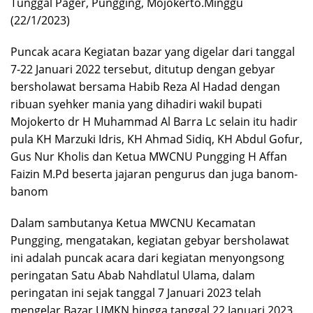
Tunggal Pager, Pungging, Mojokerto.Minggu
(22/1/2023)
Puncak acara Kegiatan bazar yang digelar dari tanggal
7-22 Januari 2022 tersebut, ditutup dengan gebyar
bersholawat bersama Habib Reza Al Hadad dengan
ribuan syehker mania yang dihadiri wakil bupati
Mojokerto dr H Muhammad Al Barra Lc selain itu hadir
pula KH Marzuki Idris, KH Ahmad Sidiq, KH Abdul Gofur,
Gus Nur Kholis dan Ketua MWCNU Pungging H Affan
Faizin M.Pd beserta jajaran pengurus dan juga banom-
banom
Dalam sambutanya Ketua MWCNU Kecamatan
Pungging, mengatakan, kegiatan gebyar bersholawat
ini adalah puncak acara dari kegiatan menyongsong
peringatan Satu Abab Nahdlatul Ulama, dalam
peringatan ini sejak tanggal 7 Januari 2023 telah
mengelar Bazar UMKN hingga tanggal 22 Januari 2023