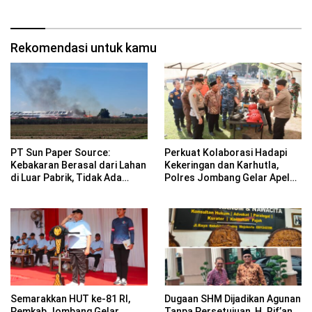
Rekomendasi untuk kamu
PT Sun Paper Source:
Perkuat Kolaborasi Hadapi
Kebakaran Berasal dari Lahan
Kekeringan dan Karhutla,
di Luar Pabrik, Tidak Ada
Polres Jombang Gelar Apel
Korban Jiwa
Siaga Bencana
Semarakkan HUT ke-81 RI,
Dugaan SHM Dijadikan Agunan
Pemkab Jombang Gelar
Tanpa Persetujuan, H. Rif’an