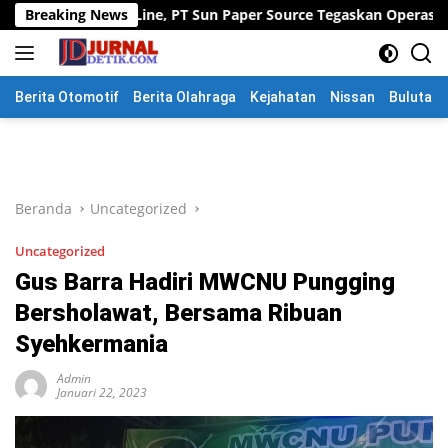
Langsung
ne, PT Sun Paper Source Tegaskan Operasional Tetap Berjalan
Breaking News
ke
konten
Berita Otomotif
Berita Olahraga
Kejahatan
Nissan
Bulutang
Beranda
Uncategorized
Uncategorized
Gus Barra Hadiri MWCNU Pungging
Bersholawat, Bersama Ribuan
Syehkermania
Admin
Januari 22, 2023