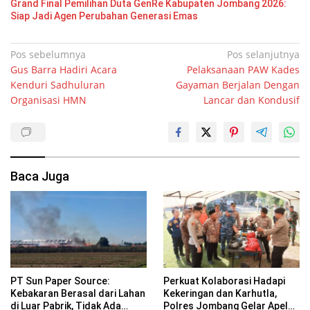
Grand Final Pemilihan Duta GenRe Kabupaten Jombang 2026:
Siap Jadi Agen Perubahan Generasi Emas
Navigasi
Pos sebelumnya
Pos selanjutnya
Gus Barra Hadiri Acara
Pelaksanaan PAW Kades
pos
Kenduri Sadhuluran
Gayaman Berjalan Dengan
Organisasi HMN
Lancar dan Kondusif
Baca Juga
PT Sun Paper Source:
Perkuat Kolaborasi Hadapi
Kebakaran Berasal dari Lahan
Kekeringan dan Karhutla,
di Luar Pabrik, Tidak Ada
Polres Jombang Gelar Apel