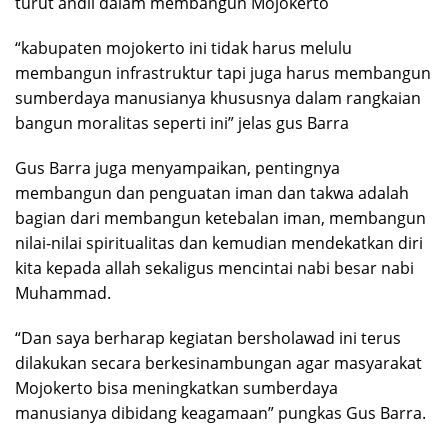
turut andil dalam membangun Mojokerto
“kabupaten mojokerto ini tidak harus melulu
membangun infrastruktur tapi juga harus membangun
sumberdaya manusianya khususnya dalam rangkaian
bangun moralitas seperti ini” jelas gus Barra
Gus Barra juga menyampaikan, pentingnya
membangun dan penguatan iman dan takwa adalah
bagian dari membangun ketebalan iman, membangun
nilai-nilai spiritualitas dan kemudian mendekatkan diri
kita kepada allah sekaligus mencintai nabi besar nabi
Muhammad.
“Dan saya berharap kegiatan bersholawad ini terus
dilakukan secara berkesinambungan agar masyarakat
Mojokerto bisa meningkatkan sumberdaya
manusianya dibidang keagamaan” pungkas Gus Barra.