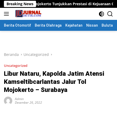
Langsung
ojokerto Tunjukkan Prestasi di Kejuaraan Open Piala Wali Kota 
Breaking News
ke
konten
Berita Otomotif
Berita Olahraga
Kejahatan
Nissan
Bulutang
Beranda
Uncategorized
Uncategorized
Libur Nataru, Kapolda Jatim Atensi
Kamseltibcarlantas Jalur Tol
Mojokerto – Surabaya
Admin
Desember 26, 2022