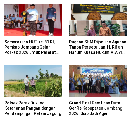
Semarakkan HUT ke-81 RI,
Dugaan SHM Dijadikan Agunan
Pemkab Jombang Gelar
Tanpa Persetujuan, H. Rif’an
Porkab 2026 untuk Pererat
Hanum Kuasa Hukum M.Alvin
Kebersamaan ASN
Basyarudin Gugat BRI ke PN
Mojokerto
Polsek Perak Dukung
Grand Final Pemilihan Duta
Ketahanan Pangan dengan
GenRe Kabupaten Jombang
Pendampingan Petani Jagung
2026: Siap Jadi Agen
Perubahan Generasi Emas