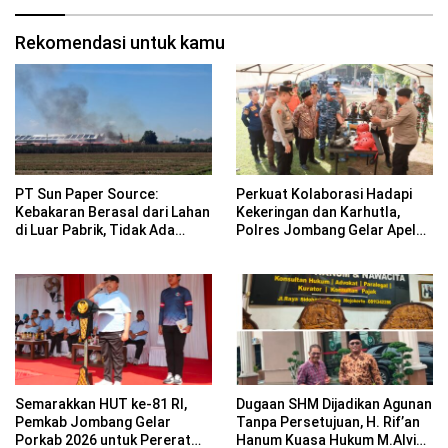
Rekomendasi untuk kamu
PT Sun Paper Source:
Perkuat Kolaborasi Hadapi
Kebakaran Berasal dari Lahan
Kekeringan dan Karhutla,
di Luar Pabrik, Tidak Ada
Polres Jombang Gelar Apel
Korban Jiwa
Siaga Bencana
Semarakkan HUT ke-81 RI,
Dugaan SHM Dijadikan Agunan
Pemkab Jombang Gelar
Tanpa Persetujuan, H. Rif’an
Porkab 2026 untuk Pererat
Hanum Kuasa Hukum M.Alvin