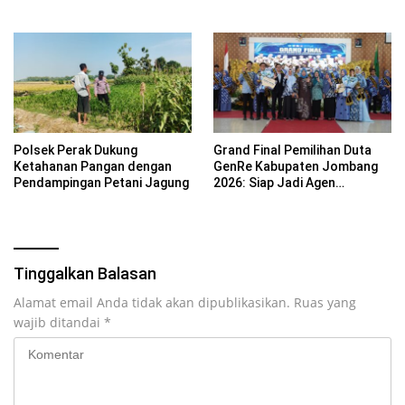
Kebersamaan ASN
Basyarudin Gugat BRI ke PN
Mojokerto
Polsek Perak Dukung
Grand Final Pemilihan Duta
Ketahanan Pangan dengan
GenRe Kabupaten Jombang
Pendampingan Petani Jagung
2026: Siap Jadi Agen
Perubahan Generasi Emas
Tinggalkan Balasan
Alamat email Anda tidak akan dipublikasikan.
Ruas yang
wajib ditandai
*