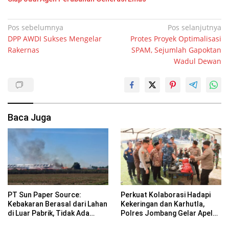
Navigasi
Pos sebelumnya
Pos selanjutnya
DPP AWDI Sukses Mengelar
Protes Proyek Optimalisasi
pos
Rakernas
SPAM, Sejumlah Gapoktan
Wadul Dewan
Baca Juga
PT Sun Paper Source:
Perkuat Kolaborasi Hadapi
Kebakaran Berasal dari Lahan
Kekeringan dan Karhutla,
di Luar Pabrik, Tidak Ada
Polres Jombang Gelar Apel
Korban Jiwa
Siaga Bencana