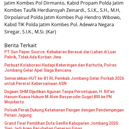
Jatim Kombes Pol Dirmanto, Kabid Propam Polda Jatim
Kombes Taufik Herdiansyah Zeinardi., S.I.K., S.H., M.H,
Dirpolairud Polda Jatim Kombes Puji Hendro Wibowo,
Kabid TIK Polda Jatim Kombes Pol. Adewira Negara
Siregar, S.I.K., M.Si. (Kar)
Berita Terkait
PT Sun Paper Source: Kebakaran Berasal dari Lahan di Luar
Pabrik, Tidak Ada Korban Jiwa
Perkuat Kolaborasi Hadapi Kekeringan dan Karhutla, Polres
Jombang Gelar Apel Siaga Bencana
Semarakkan HUT ke-81 RI, Pemkab Jombang Gelar Porkab 2026
untuk Pererat Kebersamaan ASN
Dugaan SHM Dijadikan Agunan Tanpa Persetujuan, H. Rif’an
Hanum Kuasa Hukum M.Alvin Basyarudin Gugat BRI ke PN
Mojokerto
Polsek Perak Dukung Ketahanan Pangan dengan Pendampingan
Petani Jagung
Grand Final Pemilihan Duta GenRe Kabupaten Jombang 2026:
Siap Jadi Agen Perubahan Generasi Emas