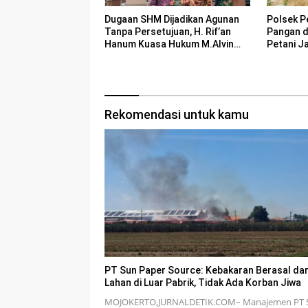
Polsek P
Dugaan SHM Dijadikan Agunan
Pangan 
Tanpa Persetujuan, H. Rif’an
Petani J
Hanum Kuasa Hukum M.Alvin
Basyarudin Gugat BRI ke PN
Mojokerto
Rekomendasi untuk kamu
PT Sun Paper Source: Kebakaran Berasal dar
Lahan di Luar Pabrik, Tidak Ada Korban Jiwa
MOJOKERTO,JURNALDETIK.COM– Manajemen PT 