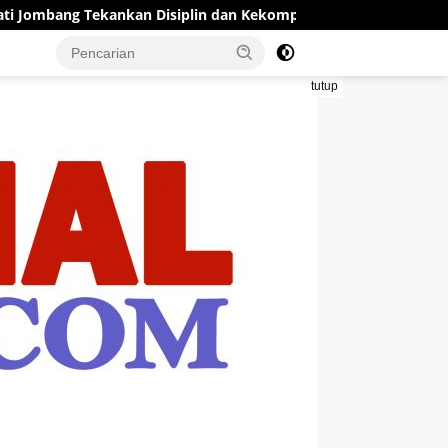
nkan Disiplin dan Kekompakan
Forum Penyelamat UINSA M
tutup