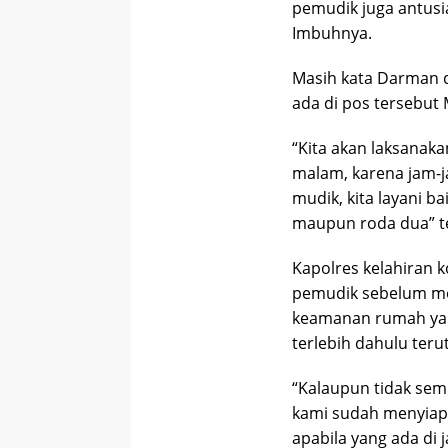
pemudik juga antusi
Imbuhnya.
Masih kata Darman 
ada di pos tersebut 
“Kita akan laksanaka
malam, karena jam-j
mudik, kita layani 
maupun roda dua” te
Kapolres kelahiran
pemudik sebelum m
keamanan rumah yang
terlebih dahulu teru
“Kalaupun tidak semp
kami sudah menyiapk
apabila yang ada di 