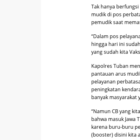
Tak hanya berfungs
mudik di pos perbata
pemudik saat memasu
“Dalam pos pelayanan
hingga hari ini sud
yang sudah kita Vaks
Kapolres Tuban mena
pantauan arus mudik
pelayanan perbatasa
peningkatan kendaraa
banyak masyarakat y
“Namun CB yang kit
bahwa masuk Jawa Ti
karena buru-buru pe
(booster) disini kita