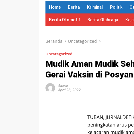
Home
Berita
Kriminal
Politik
O
Berita Otomotif
Berita Olahraga
Kej
Beranda
Uncategorized
Uncategorized
Mudik Aman Mudik Seha
Gerai Vaksin di Posya
Admin
April 28, 2022
TUBAN, JURNALDETIK.
peningkatan arus pe
kelacaran mudik am