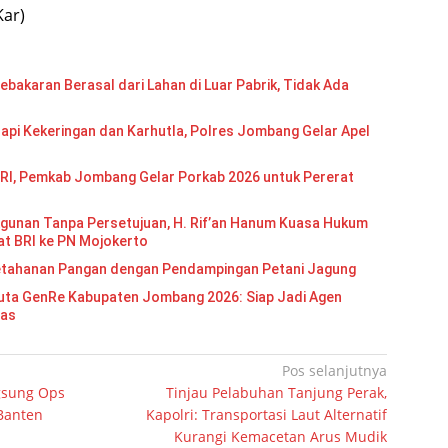
Kar)
bakaran Berasal dari Lahan di Luar Pabrik, Tidak Ada
api Kekeringan dan Karhutla, Polres Jombang Gelar Apel
RI, Pemkab Jombang Gelar Porkab 2026 untuk Pererat
gunan Tanpa Persetujuan, H. Rif’an Hanum Kuasa Hukum
at BRI ke PN Mojokerto
etahanan Pangan dengan Pendampingan Petani Jagung
Re Kabupaten Jombang 2026: Siap Jadi Agen
mas
Pos selanjutnya
gsung Ops
Tinjau Pelabuhan Tanjung Perak,
 Banten
Kapolri: Transportasi Laut Alternatif
Kurangi Kemacetan Arus Mudik