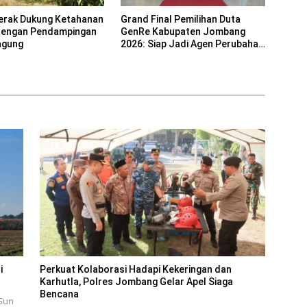
erak Dukung Ketahanan
Grand Final Pemilihan Duta
dengan Pendampingan
GenRe Kabupaten Jombang
agung
2026: Siap Jadi Agen Perubahan
Generasi Emas
i
Perkuat Kolaborasi Hadapi Kekeringan dan
Karhutla, Polres Jombang Gelar Apel Siaga
Bencana
Sun