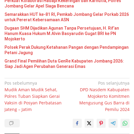
Perkuat Kolaborasi Hadapi Kekeringan dan Karhutla, Polres
Jombang Gelar Apel Siaga Bencana
Semarakkan HUT ke-81 RI, Pemkab Jombang Gelar Porkab 2026
untuk Pererat Kebersamaan ASN
Dugaan SHM Dijadikan Agunan Tanpa Persetujuan, H. Rif’an
Hanum Kuasa Hukum M.Alvin Basyarudin Gugat BRI ke PN
Mojokerto
Polsek Perak Dukung Ketahanan Pangan dengan Pendampingan
Petani Jagung
Grand Final Pemilihan Duta GenRe Kabupaten Jombang 2026:
Siap Jadi Agen Perubahan Generasi Emas
Navigasi
Pos sebelumnya
Pos selanjutnya
Mudik Aman Mudik Sehat,
DPD Nasdem Kabupaten
pos
Polres Tuban Siapkan Gerai
Mojokerto Komitmen
Vaksin di Posyan Perbatasan
Mengusung Gus Barra di
Jateng – Jatim
Pemilu 2024