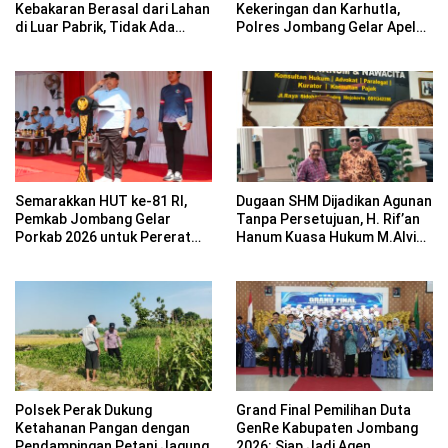
Kebakaran Berasal dari Lahan
Kekeringan dan Karhutla,
di Luar Pabrik, Tidak Ada
Polres Jombang Gelar Apel
Korban Jiwa
Siaga Bencana
Semarakkan HUT ke-81 RI,
Dugaan SHM Dijadikan Agunan
Pemkab Jombang Gelar
Tanpa Persetujuan, H. Rif’an
Porkab 2026 untuk Pererat
Hanum Kuasa Hukum M.Alvin
Kebersamaan ASN
Basyarudin Gugat BRI ke PN
Mojokerto
Polsek Perak Dukung
Grand Final Pemilihan Duta
Ketahanan Pangan dengan
GenRe Kabupaten Jombang
Pendampingan Petani Jagung
2026: Siap Jadi Agen