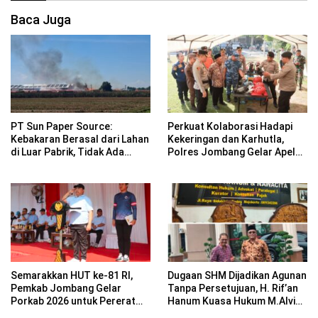
Baca Juga
PT Sun Paper Source:
Perkuat Kolaborasi Hadapi
Kebakaran Berasal dari Lahan
Kekeringan dan Karhutla,
di Luar Pabrik, Tidak Ada
Polres Jombang Gelar Apel
Korban Jiwa
Siaga Bencana
Semarakkan HUT ke-81 RI,
Dugaan SHM Dijadikan Agunan
Pemkab Jombang Gelar
Tanpa Persetujuan, H. Rif’an
Porkab 2026 untuk Pererat
Hanum Kuasa Hukum M.Alvin
Kebersamaan ASN
Basyarudin Gugat BRI ke PN