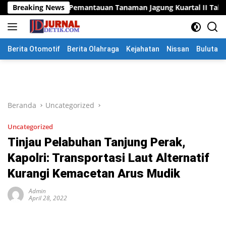
Langsung
nakan Pemantauan Tanaman Jagung Kuartal II Tahun 2026 dala
Breaking News
ke
konten
Berita Otomotif
Berita Olahraga
Kejahatan
Nissan
Bulutang
Beranda
Uncategorized
Uncategorized
Tinjau Pelabuhan Tanjung Perak,
Kapolri: Transportasi Laut Alternatif
Kurangi Kemacetan Arus Mudik
Admin
April 28, 2022