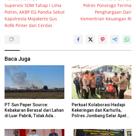
Supervisi SDM Tahap I Lima
Polres Ponorogo Terima
pos
Polres, AKBP EG Pandia Sebut
Penghargaan Dari
Kapolresta Mojokerto Gus
Kementrian Keuangan RI
Rofik Pinter dan Cerdas
Baca Juga
PT Sun Paper Source:
Perkuat Kolaborasi Hadapi
Kebakaran Berasal dari Lahan
Kekeringan dan Karhutla,
di Luar Pabrik, Tidak Ada
Polres Jombang Gelar Apel
Korban Jiwa
Siaga Bencana