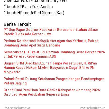
7 lembar Fc KTP a.n.Bramantyo Erri
1 buah KTP a.n Yuki Andika
1 buah HP merk Red XIome. (Kar)
Berita Terkait
PT Sun Paper Source: Kebakaran Berasal dari Lahan di Luar
Pabrik, Tidak Ada Korban Jiwa
Perkuat Kolaborasi Hadapi Kekeringan dan Karhutla, Polres
Jombang Gelar Apel Siaga Bencana
Semarakkan HUT ke-81 RI, Pemkab Jombang Gelar Porkab 2026
untuk Pererat Kebersamaan ASN
Dugaan SHM Dijadikan Agunan Tanpa Persetujuan, H. Rif’an
Hanum Kuasa Hukum M.Alvin Basyarudin Gugat BRI ke PN
Mojokerto
Polsek Perak Dukung Ketahanan Pangan dengan Pendampingan
Petani Jagung
Grand Final Pemilihan Duta GenRe Kabupaten Jombang 2026:
Siap Jadi Agen Perubahan Generasi Emas
Navigasi
Pos sebelumnya
Pos selanjutnya