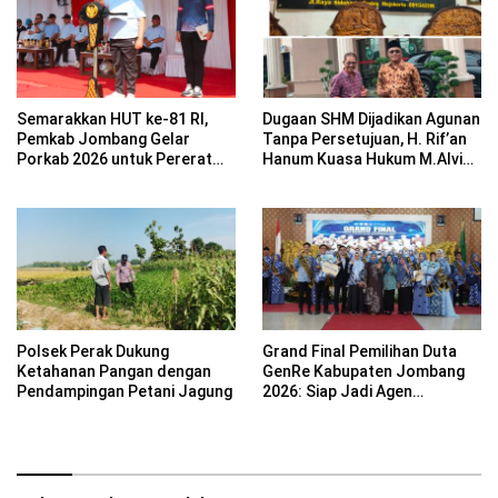
Semarakkan HUT ke-81 RI,
Dugaan SHM Dijadikan Agunan
Pemkab Jombang Gelar
Tanpa Persetujuan, H. Rif’an
Porkab 2026 untuk Pererat
Hanum Kuasa Hukum M.Alvin
Kebersamaan ASN
Basyarudin Gugat BRI ke PN
Mojokerto
Polsek Perak Dukung
Grand Final Pemilihan Duta
Ketahanan Pangan dengan
GenRe Kabupaten Jombang
Pendampingan Petani Jagung
2026: Siap Jadi Agen
Perubahan Generasi Emas