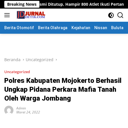
Langsung
esmi Ditutup, Hampir 800 Atlet Ikuti Pertandingan
Breaking News
Perso
ke
konten
Berita Otomotif
Berita Olahraga
Kejahatan
Nissan
Bulutang
Beranda
Uncategorized
Uncategorized
Polres Kabupaten Mojokerto Berhasil
Ungkap Pidana Perkara Mafia Tanah
Oleh Warga Jombang
Admin
Maret 24, 2022