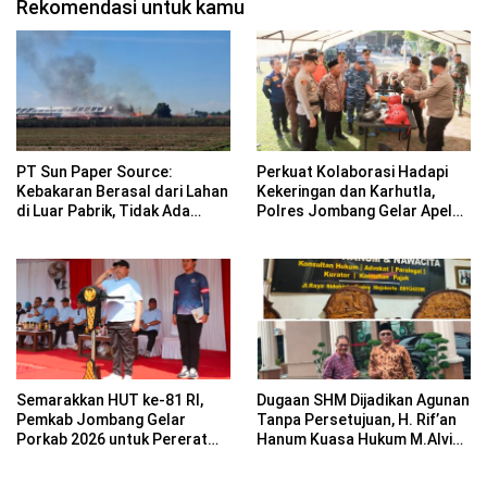
Rekomendasi untuk kamu
PT Sun Paper Source:
Perkuat Kolaborasi Hadapi
Kebakaran Berasal dari Lahan
Kekeringan dan Karhutla,
di Luar Pabrik, Tidak Ada
Polres Jombang Gelar Apel
Korban Jiwa
Siaga Bencana
Semarakkan HUT ke-81 RI,
Dugaan SHM Dijadikan Agunan
Pemkab Jombang Gelar
Tanpa Persetujuan, H. Rif’an
Porkab 2026 untuk Pererat
Hanum Kuasa Hukum M.Alvin
Kebersamaan ASN
Basyarudin Gugat BRI ke PN
Mojokerto