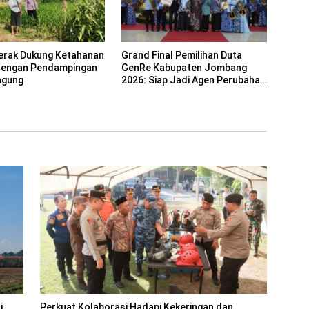
erak Dukung Ketahanan
Grand Final Pemilihan Duta
dengan Pendampingan
GenRe Kabupaten Jombang
agung
2026: Siap Jadi Agen Perubahan
Generasi Emas
i
Perkuat Kolaborasi Hadapi Kekeringan dan