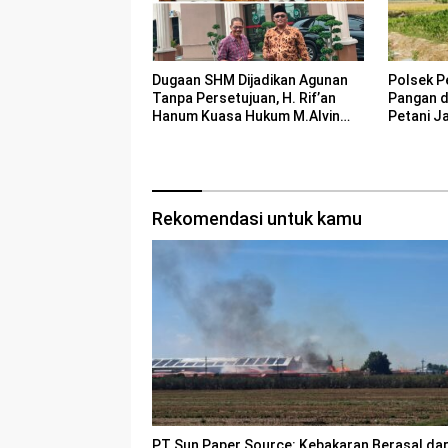
Polsek P
Dugaan SHM Dijadikan Agunan
Pangan 
Tanpa Persetujuan, H. Rif’an
Petani J
Hanum Kuasa Hukum M.Alvin
Basyarudin Gugat BRI ke PN
Mojokerto
Rekomendasi untuk kamu
PT Sun Paper Source: Kebakaran Berasal dar