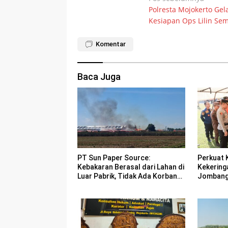
Polresta Mojokerto Gel
pos
Kesiapan Ops Lilin Se
Komentar
Baca Juga
PT Sun Paper Source:
Perkuat 
Kebakaran Berasal dari Lahan di
Kekering
Luar Pabrik, Tidak Ada Korban
Jombang 
Jiwa
Bencana