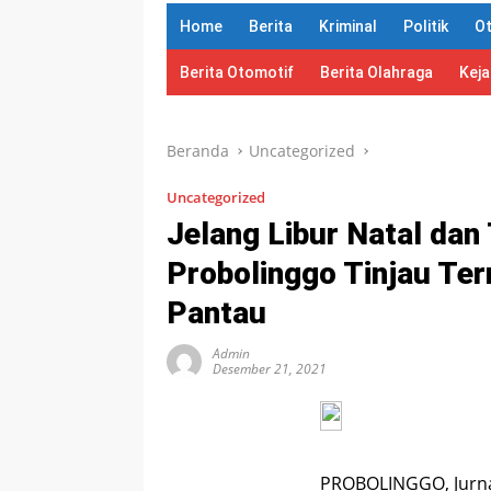
Home
Berita
Kriminal
Politik
O
Berita Otomotif
Berita Olahraga
Kej
Beranda
Uncategorized
Uncategorized
Jelang Libur Natal dan
Probolinggo Tinjau Ter
Pantau
Admin
Desember 21, 2021
PROBOLINGGO, Jurnal