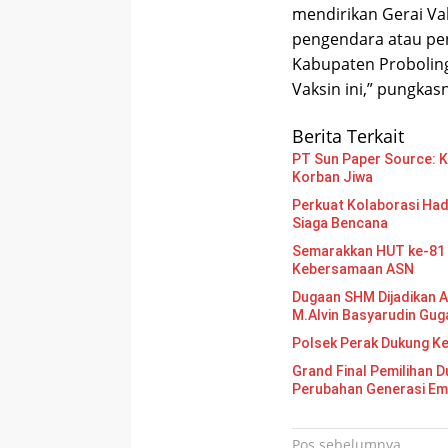
mendirikan Gerai Va
pengendara atau pe
Kabupaten Probolingg
Vaksin ini,” pungkas
Berita Terkait
PT Sun Paper Source: Ke
Korban Jiwa
Perkuat Kolaborasi Had
Siaga Bencana
Semarakkan HUT ke-81 
Kebersamaan ASN
Dugaan SHM Dijadikan A
M.Alvin Basyarudin Gug
Polsek Perak Dukung K
Grand Final Pemilihan Duta Gen
Perubahan Generasi E
Navigasi
Pos sebelumnya