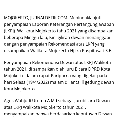
MOJOKERTO, JURNALDETIK.COM- Menindaklanjuti
penyampaian Laporan Keterangan Pertangungjawaban
(LKPJ) Walikota Mojokerto tahu 2021 yang disampaikan
beberapa Minggu lalu, Kini giliran dewan menanggapi
dengan penyampaian Rekomendasi atas LKPJ yang
disampaikan Walikota Mojokerto Hj Ika Puspitasari S.E.
Penyampaian Rekomendasi Dewan atas LKPJ Walikota
tahun 2021, di sampaikan oleh Juru Bicara DPRD Kota
Mojokerto dalam rapat Paripurna yang digelar pada
hari Selasa (19/4/2022) malam di lantai ll gedung dewan
Kota Mojokerto
Agus Wahjudi Utomo A.Md sebagai Jurubicara Dewan
atas LKPJ Walikota Mojokerto tahun 2021,
menyampaikan bahwa berdasarkan keputusan Dewan