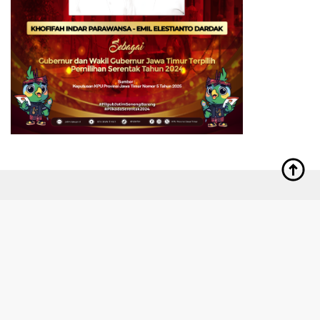
Indeks
Kode Etik
Redaksi
Privacy Policy
Disclaimer
Pedoman Media Siber
Copyright © 2024 JurnalDetik.com