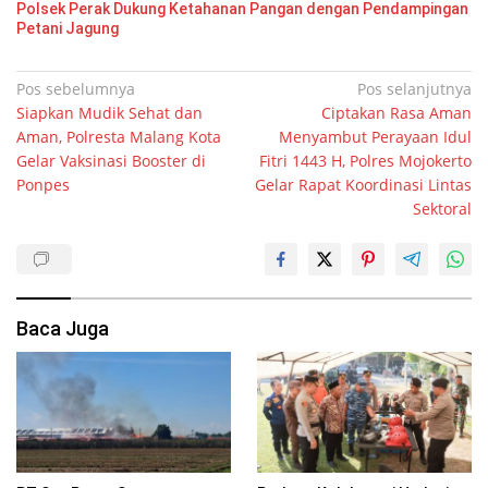
Polsek Perak Dukung Ketahanan Pangan dengan Pendampingan
Petani Jagung
Navigasi
Pos sebelumnya
Pos selanjutnya
Siapkan Mudik Sehat dan
Ciptakan Rasa Aman
pos
Aman, Polresta Malang Kota
Menyambut Perayaan Idul
Gelar Vaksinasi Booster di
Fitri 1443 H, Polres Mojokerto
Ponpes
Gelar Rapat Koordinasi Lintas
Sektoral
Baca Juga