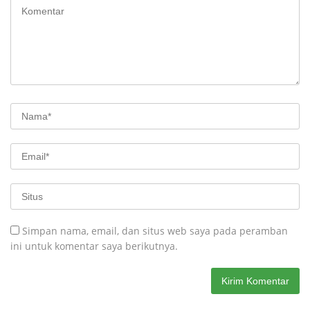
Simpan nama, email, dan situs web saya pada peramban
ini untuk komentar saya berikutnya.