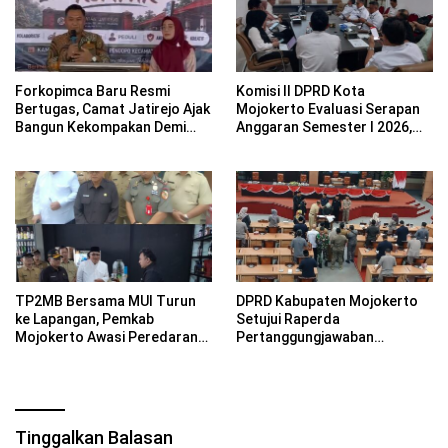
Forkopimca Baru Resmi
Komisi II DPRD Kota
Bertugas, Camat Jatirejo Ajak
Mojokerto Evaluasi Serapan
Bangun Kekompakan Demi
Anggaran Semester I 2026,
Wujudkan Wilayah yang Maju,
BPKPD Diminta Optimalkan
Adil, dan Makmur
Kinerja OPD
TP2MB Bersama MUI Turun
DPRD Kabupaten Mojokerto
ke Lapangan, Pemkab
Setujui Raperda
Mojokerto Awasi Peredaran
Pertanggungjawaban
Minuman Beralkohol di
Pelaksanaan APBD 2025,
Kawasan NIP
Fraksi Sampaikan Sejumlah
Catatan
Tinggalkan Balasan