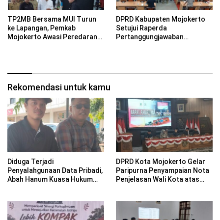
TP2MB Bersama MUI Turun
DPRD Kabupaten Mojokerto
ke Lapangan, Pemkab
Setujui Raperda
Mojokerto Awasi Peredaran
Pertanggungjawaban
Minuman Beralkohol di
Pelaksanaan APBD 2025,
Kawasan NIP
Fraksi Sampaikan Sejumlah
Catatan
Rekomendasi untuk kamu
Diduga Terjadi
DPRD Kota Mojokerto Gelar
Penyalahgunaan Data Pribadi,
Paripurna Penyampaian Nota
Abah Hanum Kuasa Hukum
Penjelasan Wali Kota atas
Moh. Alvin Gugat PT BCA
Rancangan KUA-PPAS APBD
Finance Rp1,05 Miliar di PN
2027
Mojokerto