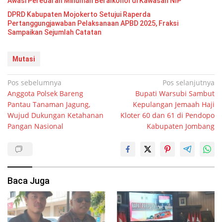
Awasi Peredaran Minuman Beralkohol di Kawasan NIP
DPRD Kabupaten Mojokerto Setujui Raperda
Pertanggungjawaban Pelaksanaan APBD 2025, Fraksi
Sampaikan Sejumlah Catatan
Mutasi
Navigasi
Pos sebelumnya
Pos selanjutnya
Anggota Polsek Bareng
Bupati Warsubi Sambut
pos
Pantau Tanaman Jagung,
Kepulangan Jemaah Haji
Wujud Dukungan Ketahanan
Kloter 60 dan 61 di Pendopo
Pangan Nasional
Kabupaten Jombang
Baca Juga