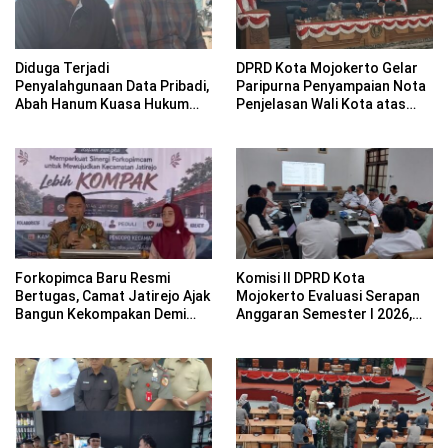
Diduga Terjadi
DPRD Kota Mojokerto Gelar
Penyalahgunaan Data Pribadi,
Paripurna Penyampaian Nota
Abah Hanum Kuasa Hukum
Penjelasan Wali Kota atas
Moh. Alvin Gugat PT BCA
Rancangan KUA-PPAS APBD
Finance Rp1,05 Miliar di PN
2027
Mojokerto
Forkopimca Baru Resmi
Komisi II DPRD Kota
Bertugas, Camat Jatirejo Ajak
Mojokerto Evaluasi Serapan
Bangun Kekompakan Demi
Anggaran Semester I 2026,
Wujudkan Wilayah yang Maju,
BPKPD Diminta Optimalkan
Adil, dan Makmur
Kinerja OPD