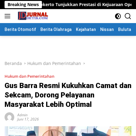
Langsung
rto Tunjukkan Prestasi di Kejuaraan Open Piala Wali Kota Mojok
Breaking News
ke
konten
Berita Otomotif
Berita Olahraga
Kejahatan
Nissan
Bulutang
Beranda
Hukum dan Pemerintahan
Hukum dan Pemerintahan
Gus Barra Resmi Kukuhkan Camat dan
Sekcam, Dorong Pelayanan
Masyarakat Lebih Optimal
Admin
Juni 17, 2026