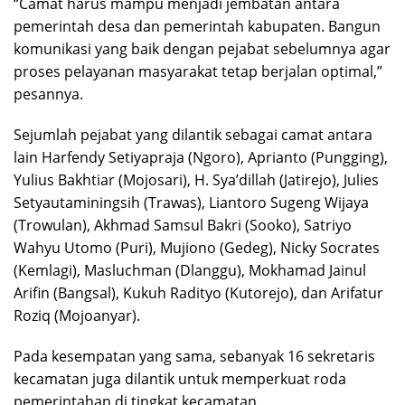
“Camat harus mampu menjadi jembatan antara
pemerintah desa dan pemerintah kabupaten. Bangun
komunikasi yang baik dengan pejabat sebelumnya agar
proses pelayanan masyarakat tetap berjalan optimal,”
pesannya.
Sejumlah pejabat yang dilantik sebagai camat antara
lain Harfendy Setiyapraja (Ngoro), Aprianto (Pungging),
Yulius Bakhtiar (Mojosari), H. Sya’dillah (Jatirejo), Julies
Setyautaminingsih (Trawas), Liantoro Sugeng Wijaya
(Trowulan), Akhmad Samsul Bakri (Sooko), Satriyo
Wahyu Utomo (Puri), Mujiono (Gedeg), Nicky Socrates
(Kemlagi), Masluchman (Dlanggu), Mokhamad Jainul
Arifin (Bangsal), Kukuh Radityo (Kutorejo), dan Arifatur
Roziq (Mojoanyar).
Pada kesempatan yang sama, sebanyak 16 sekretaris
kecamatan juga dilantik untuk memperkuat roda
pemerintahan di tingkat kecamatan.