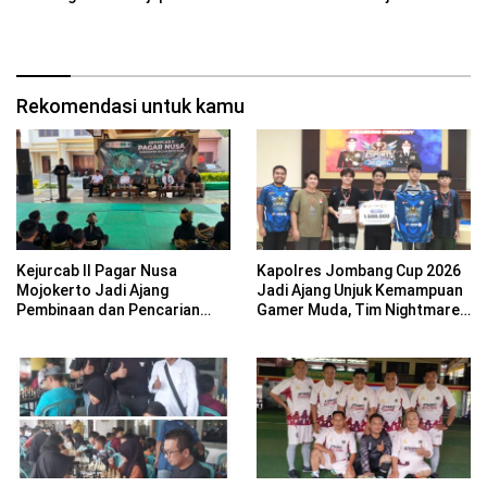
di Match Day 24 Oktober 2025
Negeri Mojokerto 17–15
Rekomendasi untuk kamu
Kejurcab II Pagar Nusa
Kapolres Jombang Cup 2026
Mojokerto Jadi Ajang
Jadi Ajang Unjuk Kemampuan
Pembinaan dan Pencarian
Gamer Muda, Tim Nightmare
Bibit Pesilat Muda
Raih Gelar Juara