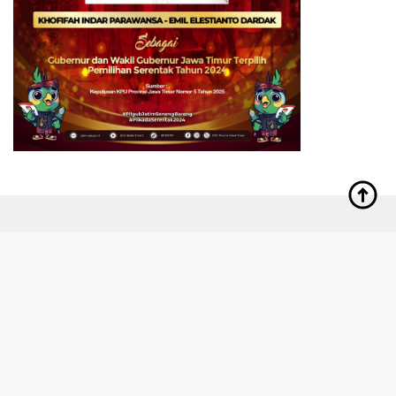
Indeks
Kode Etik
Redaksi
Privacy Policy
Disclaimer
Pedoman Media Siber
Copyright © 2024 JurnalDetik.com