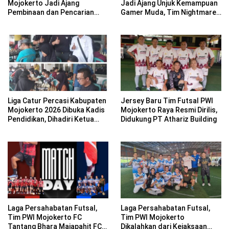
Mojokerto Jadi Ajang
Jadi Ajang Unjuk Kemampuan
Pembinaan dan Pencarian
Gamer Muda, Tim Nightmare
Bibit Pesilat Muda
Raih Gelar Juara
Liga Catur Percasi Kabupaten
Jersey Baru Tim Futsal PWI
Mojokerto 2026 Dibuka Kadis
Mojokerto Raya Resmi Dirilis,
Pendidikan, Dihadiri Ketua
Didukung PT Athariz Building
KONI
Laga Persahabatan Futsal,
Laga Persahabatan Futsal,
Tim PWI Mojokerto FC
Tim PWI Mojokerto
Tantang Bhara Majapahit FC
Dikalahkan dari Kejaksaan